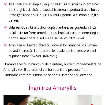
Adăugați solul: Umpleți în jurul bulbului cu mai mult amestec
pentru ghiveci, lăsând expusă treimea superioară a bulbului.
Strângeți ușor solul în jurul bulbului pentru a elimina pungile
de aer.
Udarea: Udați bine bulbul după plantare, asigurându-vă că
solul este uniform umed, dar nu îmbibat cu apă. Permiteți ca
partea superioară a solului să se usuce între udări.
Amplasare: Așezați ghiveciul într-un loc luminos, cu lumină
solară indirectă. Temperaturile ideale pentru creștere sunt
cuprinse între 15-24°C (60-75°F).
Urmând aceste instrucțiuni de plantare, bulbii dumneavoastră de
Amaryllis vor fi pe drumul cel bun pentru a produce flori
uimitoare care pot lumina orice spațiu interior sau exterior.
Îngrijirea Amaryllis