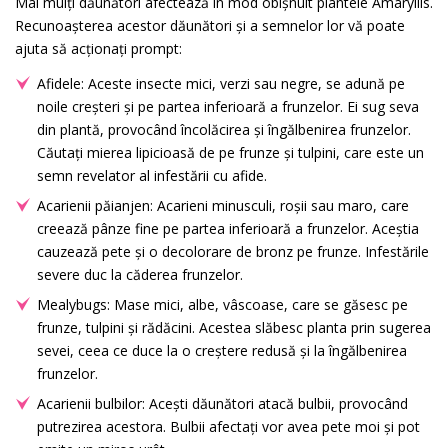
Mai mulți dăunători afectează în mod obișnuit plantele Amaryllis.
Recunoașterea acestor dăunători și a semnelor lor vă poate
ajuta să acționați prompt:
Afidele: Aceste insecte mici, verzi sau negre, se adună pe
noile creșteri și pe partea inferioară a frunzelor. Ei sug seva
din plantă, provocând încolăcirea și îngălbenirea frunzelor.
Căutați mierea lipicioasă de pe frunze și tulpini, care este un
semn revelator al infestării cu afide.
Acarienii păianjen: Acarieni minusculi, roșii sau maro, care
creează pânze fine pe partea inferioară a frunzelor. Aceștia
cauzează pete și o decolorare de bronz pe frunze. Infestările
severe duc la căderea frunzelor.
Mealybugs: Mase mici, albe, vâscoase, care se găsesc pe
frunze, tulpini și rădăcini. Acestea slăbesc planta prin sugerea
sevei, ceea ce duce la o creștere redusă și la îngălbenirea
frunzelor.
Acarienii bulbilor: Acești dăunători atacă bulbii, provocând
putrezirea acestora. Bulbii afectați vor avea pete moi și pot