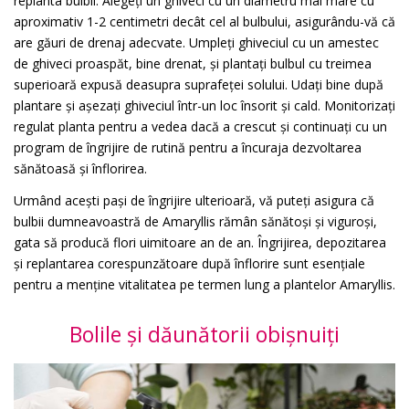
replanta bulbii. Alegeți un ghiveci cu un diametru mai mare cu
aproximativ 1-2 centimetri decât cel al bulbului, asigurându-vă că
are găuri de drenaj adecvate. Umpleți ghiveciul cu un amestec
de ghiveci proaspăt, bine drenat, și plantați bulbul cu treimea
superioară expusă deasupra suprafeței solului. Udați bine după
plantare și așezați ghiveciul într-un loc însorit și cald. Monitorizați
regulat planta pentru a vedea dacă a crescut și continuați cu un
program de îngrijire de rutină pentru a încuraja dezvoltarea
sănătoasă și înflorirea.
Urmând acești pași de îngrijire ulterioară, vă puteți asigura că
bulbii dumneavoastră de Amaryllis rămân sănătoși și viguroși,
gata să producă flori uimitoare an de an. Îngrijirea, depozitarea
și replantarea corespunzătoare după înflorire sunt esențiale
pentru a menține vitalitatea pe termen lung a plantelor Amaryllis.
Bolile și dăunătorii obișnuiți