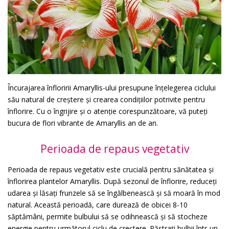
Încurajarea înfloririi Amaryllis-ului presupune înțelegerea ciclului
său natural de creștere și crearea condițiilor potrivite pentru
înflorire. Cu o îngrijire și o atenție corespunzătoare, vă puteți
bucura de flori vibrante de Amaryllis an de an.
Perioada de repaus vegetativ
Perioada de repaus vegetativ este crucială pentru sănătatea și
înflorirea plantelor Amaryllis. După sezonul de înflorire, reduceți
udarea și lăsați frunzele să se îngălbenească și să moară în mod
natural. Această perioadă, care durează de obicei 8-10
săptămâni, permite bulbului să se odihnească și să stocheze
energie pentru următorul ciclu de creștere. Păstrați bulbii într-un