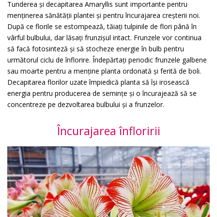
Tunderea și decapitarea Amaryllis sunt importante pentru
menținerea sănătății plantei și pentru încurajarea creșterii noi.
După ce florile se estompează, tăiați tulpinile de flori până în
vârful bulbului, dar lăsați frunzișul intact. Frunzele vor continua
să facă fotosinteză și să stocheze energie în bulb pentru
următorul ciclu de înflorire. Îndepărtați periodic frunzele galbene
sau moarte pentru a menține planta ordonată și ferită de boli.
Decapitarea florilor uzate împiedică planta să își irosească
energia pentru producerea de semințe și o încurajează să se
concentreze pe dezvoltarea bulbului și a frunzelor.
Încurajarea înfloririi