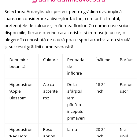
Selectarea Amaryllis-ului perfect pentru grădina dvs. implică
luarea în considerare a diverșilor factori, cum ar fi climatul,
preferințele de culoare și mărimea florilor. Cu numeroase soiuri
disponibile, fiecare oferind caracteristici și frumusețe unice, o
alegere în cunoștință de cauză poate spori atractivitatea vizuală
și succesul grădinii dumneavoastră:
Denumire
Culoare
Perioada
Înălțime
Parfum
botanică
de
înflorire
Hippeastrum
Alb cu
De la
18-24
Parfum
‘Apple
accente
sfârșitul
inch
ușor
Blossom’
roz
iernii
până la
începutul
primăverii
Hippeastrum
Roșu
Iarna
20-24
Nici
‘Red Lion’
aprins
inch
unul