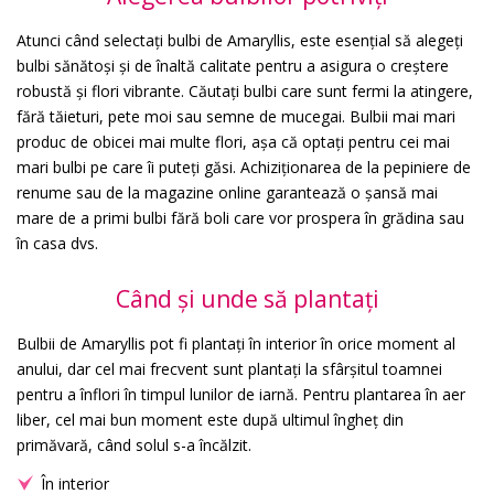
Atunci când selectați bulbi de Amaryllis, este esențial să alegeți
bulbi sănătoși și de înaltă calitate pentru a asigura o creștere
robustă și flori vibrante. Căutați bulbi care sunt fermi la atingere,
fără tăieturi, pete moi sau semne de mucegai. Bulbii mai mari
produc de obicei mai multe flori, așa că optați pentru cei mai
mari bulbi pe care îi puteți găsi. Achiziționarea de la pepiniere de
renume sau de la magazine online garantează o șansă mai
mare de a primi bulbi fără boli care vor prospera în grădina sau
în casa dvs.
Când și unde să plantați
Bulbii de Amaryllis pot fi plantați în interior în orice moment al
anului, dar cel mai frecvent sunt plantați la sfârșitul toamnei
pentru a înflori în timpul lunilor de iarnă. Pentru plantarea în aer
liber, cel mai bun moment este după ultimul îngheț din
primăvară, când solul s-a încălzit.
În interior