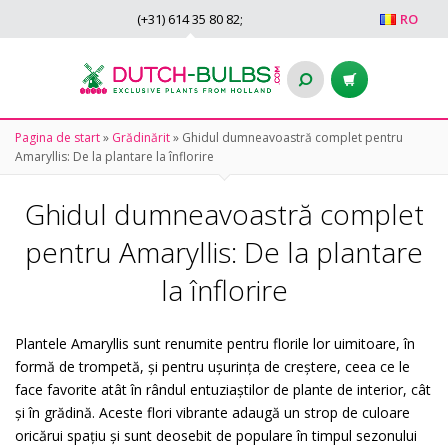
(+31)
614 35 80 82
;
RO
Pagina de start
»
Grădinărit
»
Ghidul dumneavoastră complet pentru
Amaryllis: De la plantare la înflorire
Ghidul dumneavoastră complet
pentru Amaryllis: De la plantare
la înflorire
Plantele Amaryllis sunt renumite pentru florile lor uimitoare, în
formă de trompetă, și pentru ușurința de creștere, ceea ce le
face favorite atât în rândul entuziaștilor de plante de interior, cât
și în grădină. Aceste flori vibrante adaugă un strop de culoare
oricărui spațiu și sunt deosebit de populare în timpul sezonului