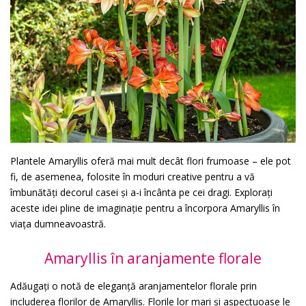
Plantele Amaryllis oferă mai mult decât flori frumoase – ele pot
fi, de asemenea, folosite în moduri creative pentru a vă
îmbunătăți decorul casei și a-i încânta pe cei dragi. Explorați
aceste idei pline de imaginație pentru a încorpora Amaryllis în
viața dumneavoastră.
Amaryllis în aranjamente florale
Adăugați o notă de eleganță aranjamentelor florale prin
includerea florilor de Amaryllis. Florile lor mari și aspectuoase le