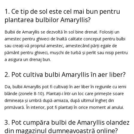
1. Ce tip de sol este cel mai bun pentru
plantarea bulbilor Amaryllis?
Bulbii de Amaryllis se dezvoltă în sol bine drenat. Folosiți un
amestec pentru ghiveci de înaltă calitate conceput pentru bulbi
sau creați-vă propriul amestec, amestecând părți egale de
pământ pentru ghiveci, mușchi de turbă și perlit sau nisip pentru
a asigura un drenaj bun.
2. Pot cultiva bulbi Amaryllis în aer liber?
Da, bulbii Amaryllis pot fi cultivați în aer liber în regiunile cu ierni
blânde (zonele 8-10). Plantați-i într-un loc care primește soare
dimineața și umbră după-amiaza, după ultimul îngheț din
primăvară. În interior, pot fi plantați în orice moment al anului.
3. Pot cumpăra bulbi de Amaryllis olandez
din magazinul dumneavoastră online?