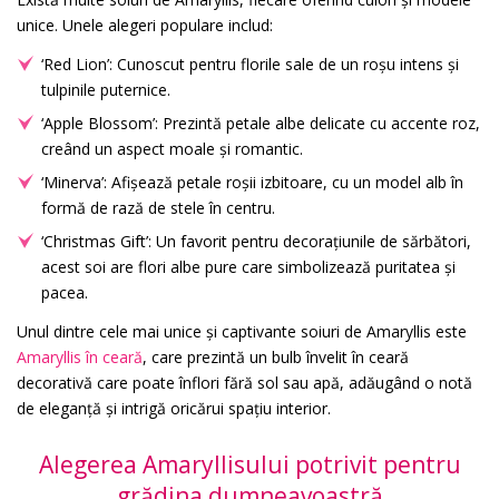
unice. Unele alegeri populare includ:
‘Red Lion’: Cunoscut pentru florile sale de un roșu intens și
tulpinile puternice.
‘Apple Blossom’: Prezintă petale albe delicate cu accente roz,
creând un aspect moale și romantic.
‘Minerva’: Afișează petale roșii izbitoare, cu un model alb în
formă de rază de stele în centru.
‘Christmas Gift’: Un favorit pentru decorațiunile de sărbători,
acest soi are flori albe pure care simbolizează puritatea și
pacea.
Unul dintre cele mai unice și captivante soiuri de Amaryllis este
Amaryllis în ceară
, care prezintă un bulb învelit în ceară
decorativă care poate înflori fără sol sau apă, adăugând o notă
de eleganță și intrigă oricărui spațiu interior.
Alegerea Amaryllisului potrivit pentru
grădina dumneavoastră