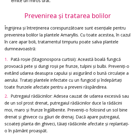
emite un miros urât.
Prevenirea și tratarea bolilor
Îngrijirea și întreținerea corespunzătoare sunt esențiale pentru
prevenirea bolilor la plantele Amaryllis. Cu toate acestea, în cazul
în care apar boli, tratamentul timpuriu poate salva plantele
dumneavoastră:
Pată roșie (Stagonospora curtisii): Această boală fungică
provoacă pete și dungi roșii pe frunze, tulpini și bulbi. Preveniți-o
evitând udarea deasupra capului și asigurând o bună circulație a
aerului. Tratați plantele infectate cu un fungicid și îndepărtați
toate frunzele afectate pentru a preveni răspândirea.
Putregaiul rădăcinilor: Adesea cauzat de udarea excesivă sau
de un sol prost drenat, putregaiul rădăcinilor duce la rădăcini
moi, maro și frunze îngălbenite. Preveniți-o folosind un sol bine
drenat și ghivece cu găuri de drenaj. Dacă apare putregaiul,
scoateți planta din ghiveci, tăiați rădăcinile afectate și replantați-
o în pământ proaspăt.