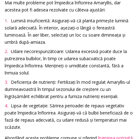
Mai multe probleme pot împiedica înflorirea Amaryllis, dar
acestea pot fi adesea rezolvate cu câteva ajustări:
Lumină insuficientă: Asigurați-vă că planta primește lumină
solară adecvată. În interior, așezați-o lângă o fereastră
luminoasă. În aer liber, selectați un loc cu soare dimineața și
umbră după-amiaza.
Udare necorespunzătoare: Udarea excesivă poate duce la
putrezirea bulbilor, în timp ce udarea subacvatică poate
împiedica înflorirea. Mențineți o umiditate constantă, fără a
înmuia solul.
Deficiența de nutrienți: Fertilizați în mod regulat Amaryllis-ul
dumneavoastră în timpul sezonului de creștere cu un
îngrășământ echilibrat pentru a furniza nutrienți esențiali.
Lipsa de vegetație: Sărirea perioadei de repaus vegetativ
poate împiedica înflorirea. Asigurați-vă că bulbii beneficiază de o
fază de repaus adecvată, cu udare redusă și temperaturi mai
scăzute.
Abordând aceste probleme comune și oferind
îngrijirea potrivită