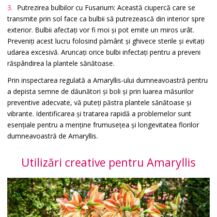
Putrezirea bulbilor cu Fusarium: Această ciupercă care se
transmite prin sol face ca bulbii să putrezească din interior spre
exterior. Bulbii afectați vor fi moi și pot emite un miros urât.
Preveniți acest lucru folosind pământ și ghivece sterile și evitați
udarea excesivă. Aruncați orice bulbi infectați pentru a preveni
răspândirea la plantele sănătoase.
Prin inspectarea regulată a Amaryllis-ului dumneavoastră pentru
a depista semne de dăunători și boli și prin luarea măsurilor
preventive adecvate, vă puteți păstra plantele sănătoase și
vibrante. Identificarea și tratarea rapidă a problemelor sunt
esențiale pentru a menține frumusețea și longevitatea florilor
dumneavoastră de Amaryllis.
Utilizări creative pentru Amaryllis