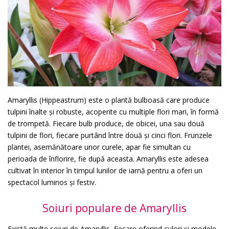
Amaryllis (Hippeastrum) este o plantă bulboasă care produce
tulpini înalte și robuste, acoperite cu multiple flori mari, în formă
de trompetă. Fiecare bulb produce, de obicei, una sau două
tulpini de flori, fiecare purtând între două și cinci flori. Frunzele
plantei, asemănătoare unor curele, apar fie simultan cu
perioada de înflorire, fie după aceasta. Amaryllis este adesea
cultivat în interior în timpul lunilor de iarnă pentru a oferi un
spectacol luminos și festiv.
Soiuri populare de Amaryllis
Există multe soiuri de Amaryllis, fiecare oferind culori și modele