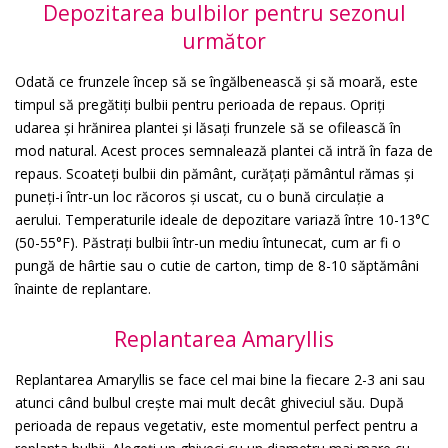
Depozitarea bulbilor pentru sezonul
următor
Odată ce frunzele încep să se îngălbenească și să moară, este
timpul să pregătiți bulbii pentru perioada de repaus. Opriți
udarea și hrănirea plantei și lăsați frunzele să se ofilească în
mod natural. Acest proces semnalează plantei că intră în faza de
repaus. Scoateți bulbii din pământ, curățați pământul rămas și
puneți-i într-un loc răcoros și uscat, cu o bună circulație a
aerului. Temperaturile ideale de depozitare variază între 10-13°C
(50-55°F). Păstrați bulbii într-un mediu întunecat, cum ar fi o
pungă de hârtie sau o cutie de carton, timp de 8-10 săptămâni
înainte de replantare.
Replantarea Amaryllis
Replantarea Amaryllis se face cel mai bine la fiecare 2-3 ani sau
atunci când bulbul crește mai mult decât ghiveciul său. După
perioada de repaus vegetativ, este momentul perfect pentru a