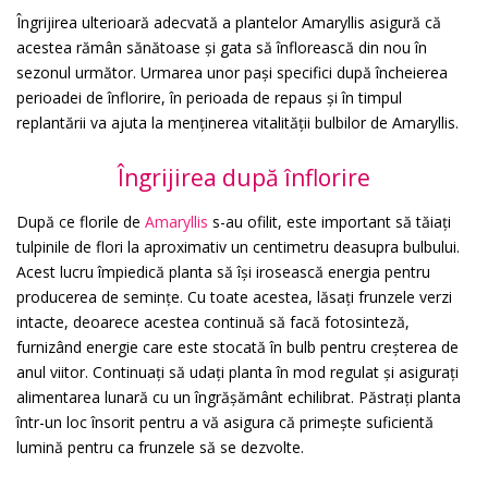
Îngrijirea ulterioară adecvată a plantelor Amaryllis asigură că
acestea rămân sănătoase și gata să înflorească din nou în
sezonul următor. Urmarea unor pași specifici după încheierea
perioadei de înflorire, în perioada de repaus și în timpul
replantării va ajuta la menținerea vitalității bulbilor de Amaryllis.
Îngrijirea după înflorire
După ce florile de
Amaryllis
s-au ofilit, este important să tăiați
tulpinile de flori la aproximativ un centimetru deasupra bulbului.
Acest lucru împiedică planta să își irosească energia pentru
producerea de semințe. Cu toate acestea, lăsați frunzele verzi
intacte, deoarece acestea continuă să facă fotosinteză,
furnizând energie care este stocată în bulb pentru creșterea de
anul viitor. Continuați să udați planta în mod regulat și asigurați
alimentarea lunară cu un îngrășământ echilibrat. Păstrați planta
într-un loc însorit pentru a vă asigura că primește suficientă
lumină pentru ca frunzele să se dezvolte.