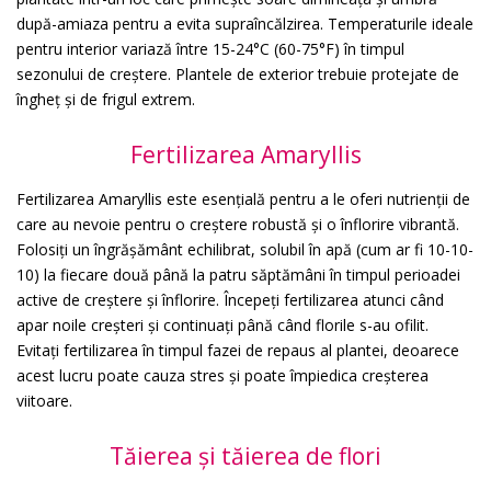
după-amiaza pentru a evita supraîncălzirea. Temperaturile ideale
pentru interior variază între 15-24°C (60-75°F) în timpul
sezonului de creștere. Plantele de exterior trebuie protejate de
îngheț și de frigul extrem.
Fertilizarea Amaryllis
Fertilizarea Amaryllis este esențială pentru a le oferi nutrienții de
care au nevoie pentru o creștere robustă și o înflorire vibrantă.
Folosiți un îngrășământ echilibrat, solubil în apă (cum ar fi 10-10-
10) la fiecare două până la patru săptămâni în timpul perioadei
active de creștere și înflorire. Începeți fertilizarea atunci când
apar noile creșteri și continuați până când florile s-au ofilit.
Evitați fertilizarea în timpul fazei de repaus al plantei, deoarece
acest lucru poate cauza stres și poate împiedica creșterea
viitoare.
Tăierea și tăierea de flori