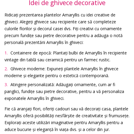
Idei de ghivece decorative
Ridicați prezentarea plantelor Amaryllis cu idei creative de
ghiveci. Alegeți ghivece sau recipiente care să completeze
culorile florilor și decorul casei dvs. Fiți creativi cu ornamente
precum fundițe sau pietre decorative pentru a adăuga o notă
personală prezentării Amaryllis în ghiveci:
Containere de epocă: Plantați bulbi de Amaryllis în recipiente
vintage din tablă sau ceramică pentru un farmec rustic.
Ghivece moderne: Expuneți plantele Amaryllis în ghivece
moderne și elegante pentru o estetică contemporană.
Atingere personalizată: Adăugați ornamente, cum ar fi
panglici, fundițe sau pietre decorative, pentru a vă personaliza
exponatele Amaryllis în ghiveci.
Fie că aranjați flori, oferiți cadouri sau vă decorați casa, plantele
Amaryllis oferă posibilități nesfârșite de creativitate și frumusețe.
Explorați aceste utilizări imaginative pentru Amaryllis pentru a
aduce bucurie și eleganță în viața dvs. și a celor din jur.