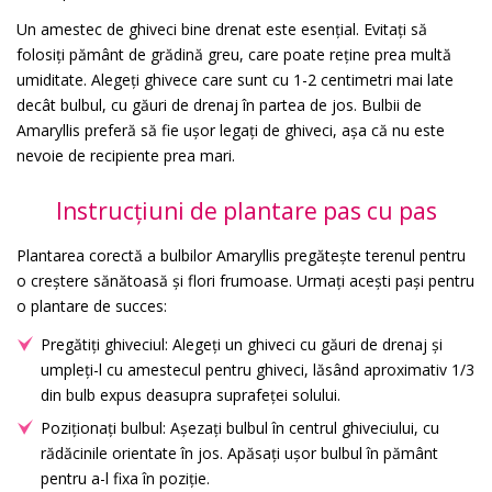
Un amestec de ghiveci bine drenat este esențial. Evitați să
folosiți pământ de grădină greu, care poate reține prea multă
umiditate. Alegeți ghivece care sunt cu 1-2 centimetri mai late
decât bulbul, cu găuri de drenaj în partea de jos. Bulbii de
Amaryllis preferă să fie ușor legați de ghiveci, așa că nu este
nevoie de recipiente prea mari.
Instrucțiuni de plantare pas cu pas
Plantarea corectă a bulbilor Amaryllis pregătește terenul pentru
o creștere sănătoasă și flori frumoase. Urmați acești pași pentru
o plantare de succes:
Pregătiți ghiveciul: Alegeți un ghiveci cu găuri de drenaj și
umpleți-l cu amestecul pentru ghiveci, lăsând aproximativ 1/3
din bulb expus deasupra suprafeței solului.
Poziționați bulbul: Așezați bulbul în centrul ghiveciului, cu
rădăcinile orientate în jos. Apăsați ușor bulbul în pământ
pentru a-l fixa în poziție.