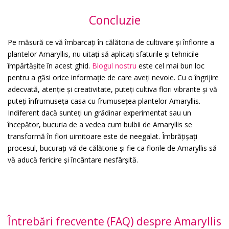
Concluzie
Pe măsură ce vă îmbarcați în călătoria de cultivare și înflorire a
plantelor Amaryllis, nu uitați să aplicați sfaturile și tehnicile
împărtășite în acest ghid.
Blogul nostru
este cel mai bun loc
pentru a găsi orice informație de care aveți nevoie. Cu o îngrijire
adecvată, atenție și creativitate, puteți cultiva flori vibrante și vă
puteți înfrumuseța casa cu frumusețea plantelor Amaryllis.
Indiferent dacă sunteți un grădinar experimentat sau un
începător, bucuria de a vedea cum bulbii de Amaryllis se
transformă în flori uimitoare este de neegalat. Îmbrățișați
procesul, bucurați-vă de călătorie și fie ca florile de Amaryllis să
vă aducă fericire și încântare nesfârșită.
Întrebări frecvente (FAQ) despre Amaryllis