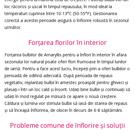
loc răcoros și uscat în timpul repausului, în mod ideal la
temperaturi cuprinse între 10-13°C (50-55°F). Gestionarea
corectă a acestei perioade asigură o înflorire robustă în sezonul
următor.
Forțarea florilor în interior
Forțarea bulbilor de Amaryllis pentru a înflori în interior în afara
sezonului lor natural poate oferi flori frumoase în timpul lunilor
de iarnă. Pentru a face acest lucru, începeți prin a oferi bulbilor o
perioadă de odihnă adecvată. După perioada de repaus
vegetativ, replantați bulbii în amestec proaspăt pentru ghiveci și
plasați-i într-un loc cald și însorit. Udați bine bulbii și continuați să
udați în mod regulat pe măsură ce apare o nouă creștere.
Căldura și lumina vor stimula bulbii să iasă din starea de repaus
și să înceapă înflorirea, de obicei în decurs de 6-8 săptămâni.
Probleme comune de înflorire și soluții