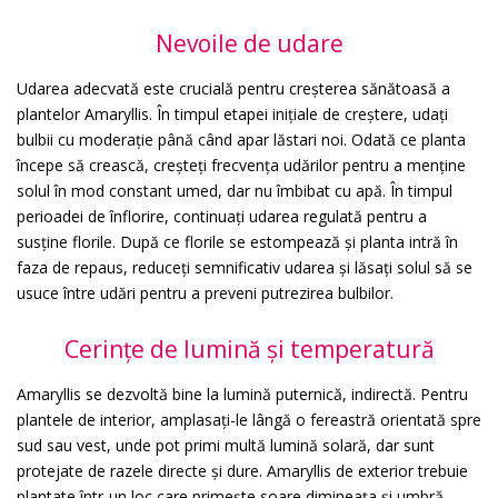
Nevoile de udare
Udarea adecvată este crucială pentru creșterea sănătoasă a
plantelor Amaryllis. În timpul etapei inițiale de creștere, udați
bulbii cu moderație până când apar lăstari noi. Odată ce planta
începe să crească, creșteți frecvența udărilor pentru a menține
solul în mod constant umed, dar nu îmbibat cu apă. În timpul
perioadei de înflorire, continuați udarea regulată pentru a
susține florile. După ce florile se estompează și planta intră în
faza de repaus, reduceți semnificativ udarea și lăsați solul să se
usuce între udări pentru a preveni putrezirea bulbilor.
Cerințe de lumină și temperatură
Amaryllis se dezvoltă bine la lumină puternică, indirectă. Pentru
plantele de interior, amplasați-le lângă o fereastră orientată spre
sud sau vest, unde pot primi multă lumină solară, dar sunt
protejate de razele directe și dure. Amaryllis de exterior trebuie
plantate într-un loc care primește soare dimineața și umbră