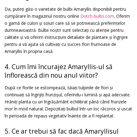
Da, puteți găsi o varietate de bulbi Amaryllis disponibili pentru
cumpărare în magazinul nostru online
Dutch-bulbs.com
. Oferim
o gamă de culori și soiuri care să se potrivească preferințelor
dumneavoastră. Bulbii noștri sunt selectați cu atenție pentru
calitate și vă oferim instrucțiuni detaliate de plantare și îngrijire
pentru a vă ajuta să cultivați cu succes flori frumoase de
Amaryllis în propria casă.
4. Cum îmi încurajez Amaryllis-ul să
înflorească din nou anul viitor?
După ce florile se estompează, tăiați tulpinile de flori și
continuați să îngrijiți frunzișul, oferindu-i lumină și apă adecvate.
Hrăniți planta cu un îngrășământ echilibrat până când frunzele
mor în mod natural. Depozitați bulbul într-un loc răcoros și uscat
în perioada de repaus vegetativ înainte de a fi replantat.
5. Ce ar trebui să fac dacă Amaryllisul