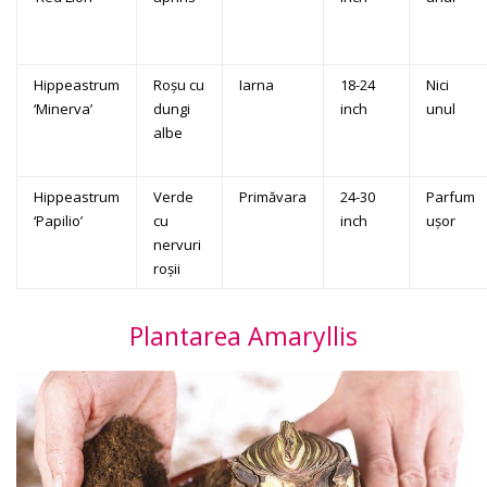
Hippeastrum
Roșu cu
Iarna
18-24
Nici
‘Minerva’
dungi
inch
unul
albe
Hippeastrum
Verde
Primăvara
24-30
Parfum
‘Papilio’
cu
inch
ușor
nervuri
roșii
Plantarea Amaryllis