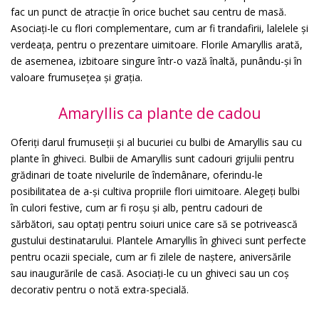
fac un punct de atracție în orice buchet sau centru de masă.
Asociați-le cu flori complementare, cum ar fi trandafirii, lalelele și
verdeața, pentru o prezentare uimitoare. Florile Amaryllis arată,
de asemenea, izbitoare singure într-o vază înaltă, punându-și în
valoare frumusețea și grația.
Amaryllis ca plante de cadou
Oferiți darul frumuseții și al bucuriei cu bulbi de Amaryllis sau cu
plante în ghiveci. Bulbii de Amaryllis sunt cadouri grijulii pentru
grădinari de toate nivelurile de îndemânare, oferindu-le
posibilitatea de a-și cultiva propriile flori uimitoare. Alegeți bulbi
în culori festive, cum ar fi roșu și alb, pentru cadouri de
sărbători, sau optați pentru soiuri unice care să se potrivească
gustului destinatarului. Plantele Amaryllis în ghiveci sunt perfecte
pentru ocazii speciale, cum ar fi zilele de naștere, aniversările
sau inaugurările de casă. Asociați-le cu un ghiveci sau un coș
decorativ pentru o notă extra-specială.