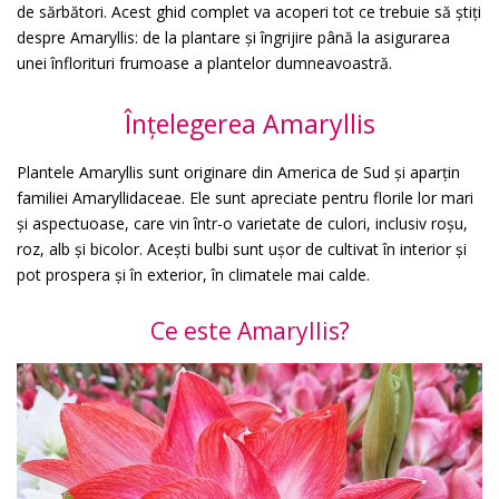
de sărbători. Acest ghid complet va acoperi tot ce trebuie să știți
despre Amaryllis: de la plantare și îngrijire până la asigurarea
unei înflorituri frumoase a plantelor dumneavoastră.
Înțelegerea Amaryllis
Plantele Amaryllis sunt originare din America de Sud și aparțin
familiei Amaryllidaceae. Ele sunt apreciate pentru florile lor mari
și aspectuoase, care vin într-o varietate de culori, inclusiv roșu,
roz, alb și bicolor. Acești bulbi sunt ușor de cultivat în interior și
pot prospera și în exterior, în climatele mai calde.
Ce este Amaryllis?