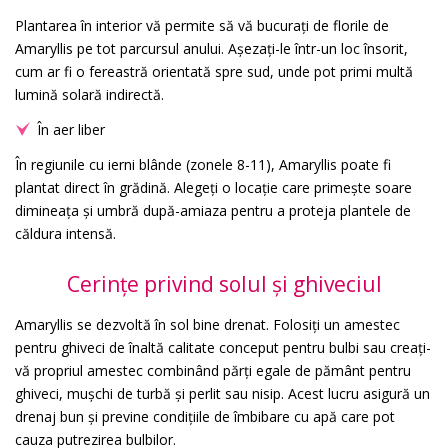
Plantarea în interior vă permite să vă bucurați de florile de
Amaryllis pe tot parcursul anului. Așezați-le într-un loc însorit,
cum ar fi o fereastră orientată spre sud, unde pot primi multă
lumină solară indirectă.
În aer liber
În regiunile cu ierni blânde (zonele 8-11), Amaryllis poate fi
plantat direct în grădină. Alegeți o locație care primește soare
dimineața și umbră după-amiaza pentru a proteja plantele de
căldura intensă.
Cerințe privind solul și ghiveciul
Amaryllis se dezvoltă în sol bine drenat. Folosiți un amestec
pentru ghiveci de înaltă calitate conceput pentru bulbi sau creați-
vă propriul amestec combinând părți egale de pământ pentru
ghiveci, mușchi de turbă și perlit sau nisip. Acest lucru asigură un
drenaj bun și previne condițiile de îmbibare cu apă care pot
cauza putrezirea bulbilor.