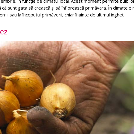
embrie, în funcție de climatul local. Acest moment permite bulbilo
ră că sunt gata să crească și să înflorească primăvara. În climatele 
iernii sau la începutul primăverii, chiar înainte de ultimul îngheț.
dez