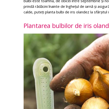
bulbi este toamna, de obicei între septembrie și noi
prindă rădăcini înainte de înghețul de iarnă și asigu
calde, puteți planta bulbi de iris olandez la sfârșitul 
Plantarea bulbilor de iris olan