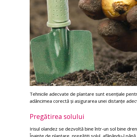
Tehnicile adecvate de plantare sunt esențiale pentru
adâncimea corectă și asigurarea unei distanțe adec
Pregătirea solului
Irisul olandez se dezvoltă bine într-un sol bine dren
Înainte de plantare, pregătiți solul, afânându-l pâ