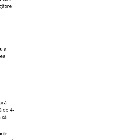
gătire
ru a
rea
ură.
ță de 4-
ă că
rile