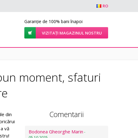
RO
Garanție de 100% bani înapoi
VIZITAȚI MAGAZINUL NOSTRU
 bun moment, sfaturi
re
Comentarii
le din
oricărui
 a vă
Bodonea Gheorghe Marin
-
stru!
05.10.2025