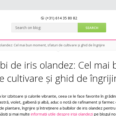
(+31)
614 35 80 82
olandez: Cel mai bun moment, sfaturi de cultivare și ghid de îngrijire
bi de iris olandez: Cel mai
e cultivare și ghid de îngriji
r izbitoare și culorile vibrante, ceea ce le face favorite în grădini
astră, violet, galbenă și albă, aduc o notă de rafinament și farmec 
e plantare, îngrijire și întreținere a bulbilor de iris olandez pentru
ăsiți și mai multe
informații utile despre irișii olandezi
pe blogul no