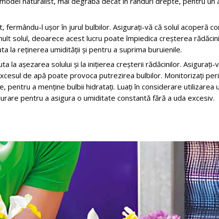
-un model naturalist, mai degrabă decât în rânduri drepte, pentru un
 fermându-l ușor în jurul bulbilor. Asigurați-vă că solul acoperă c
a mult solul, deoarece acest lucru poate împiedica creșterea rădăcini
a la reținerea umidității și pentru a suprima buruienile.
a la așezarea solului și la inițierea creșterii rădăcinilor. Asigurați-
xcesul de apă poate provoca putrezirea bulbilor. Monitorizați per
, pentru a menține bulbii hidratați. Luați în considerare utilizarea 
icurare pentru a asigura o umiditate constantă fără a uda excesiv.