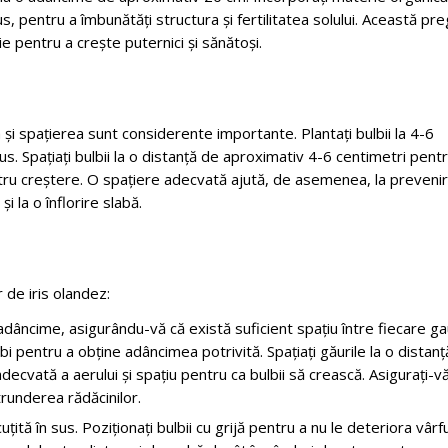
 pentru a îmbunătăți structura și fertilitatea solului. Această pre
ie pentru a crește puternici și sănătoși.
 și spațierea sunt considerente importante. Plantați bulbii la 4-6
us. Spațiați bulbii la o distanță de aproximativ 4-6 centimetri pent
entru creștere. O spațiere adecvată ajută, de asemenea, la preveni
i la o înflorire slabă.
 de iris olandez:
adâncime, asigurându-vă că există suficient spațiu între fiecare ga
bi pentru a obține adâncimea potrivită. Spațiați găurile la o distan
adecvată a aerului și spațiu pentru ca bulbii să crească. Asigurați-v
ătrunderea rădăcinilor.
uțită în sus. Poziționați bulbii cu grijă pentru a nu le deteriora vârfu