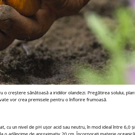
 o creștere sănătoasă a iridiilor olandezi. Pregătirea solului, plan
vate vor crea premisele pentru o înflorire frumoasă.
at, cu un nivel de pH ușor acid sau neutru, în mod ideal între 6,0 și
nă la o adâncime de aproximativ 20 cm. Încorporați materie organic