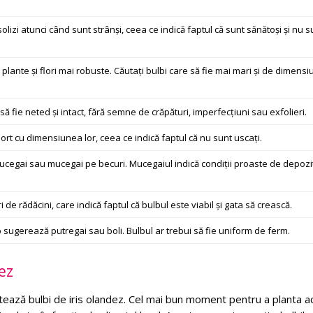
solizi atunci când sunt strânși, ceea ce indică faptul că sunt sănătoși și nu s
 plante și flori mai robuste. Căutați bulbi care să fie mai mari și de dimensi
 să fie neted și intact, fără semne de crăpături, imperfecțiuni sau exfolieri.
port cu dimensiunea lor, ceea ce indică faptul că nu sunt uscați.
ucegai sau mucegai pe becuri. Mucegaiul indică condiții proaste de depozi
 de rădăcini, care indică faptul că bulbul este viabil și gata să crească.
sugerează putregai sau boli. Bulbul ar trebui să fie uniform de ferm.
ez
tează bulbi de iris olandez. Cel mai bun moment pentru a planta a