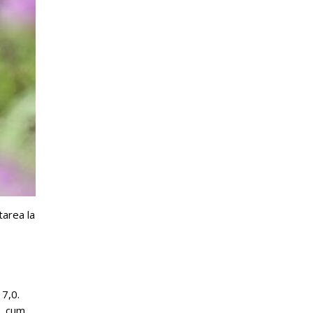
tarea la
 7,0.
ă, cum