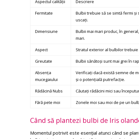
Aspectul calității
Descriere
Fermitate
Bulbii trebuie să se simtă fermi și 
uscați.
Dimensiune
Bulbii mai mari produc, în general,
mari.
Aspect
Stratul exterior al bulbilor trebuie
Greutate
Bulbii sănătoși sunt mai grei în ra
Absența
Verificați dacă există semne de m
mucegaiului
și o potențială putrefacție.
Rădăcină Nubs
Căutați rădăcini mici sau începuturi
Fără pete moi
Zonele moi sau moi de pe un bulb 
Când să plantezi bulbi de Iris oland
Momentul potrivit este esențial atunci când se plan