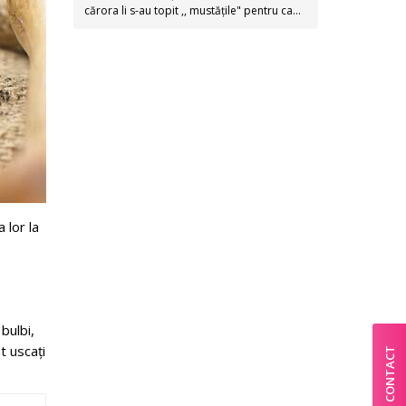
cărora li s-au topit ,, mustățile" pentru ca…
 lor la
bulbi,
t uscați
CONTACT