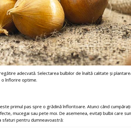
regătire adecvată. Selectarea bulbilor de înaltă calitate și plantarea
 o înflorire optime.
i este primul pas spre o grădină înfloritoare. Atunci când cumpărați 
 defecte, mucegai sau pete moi. De asemenea, evitați bulbii care sun
a sfaturi pentru dumneavoastră: