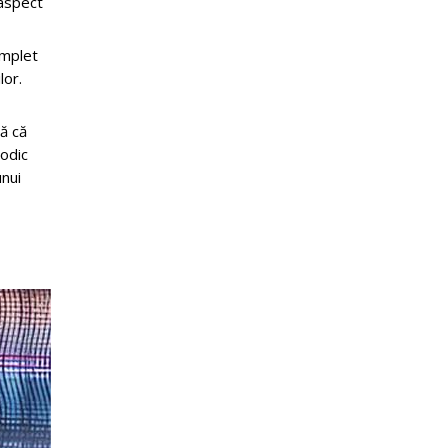
 aspect
omplet
lor.
vă că
iodic
unui