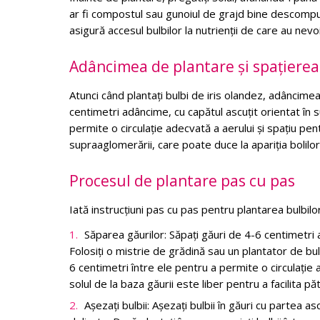
ar fi compostul sau gunoiul de grajd bine descompus,
asigură accesul bulbilor la nutrienții de care au nevo
Adâncimea de plantare și spațierea
Atunci când plantați bulbi de iris olandez, adâncimea
centimetri adâncime, cu capătul ascuțit orientat în s
permite o circulație adecvată a aerului și spațiu p
supraaglomerării, care poate duce la apariția bolilor ș
Procesul de plantare pas cu pas
Iată instrucțiuni pas cu pas pentru plantarea bulbilor
Săparea găurilor: Săpați găuri de 4-6 centimetri 
Folosiți o mistrie de grădină sau un plantator de bul
6 centimetri între ele pentru a permite o circulație 
solul de la baza găurii este liber pentru a facilita p
Așezați bulbii: Așezați bulbii în găuri cu partea asc