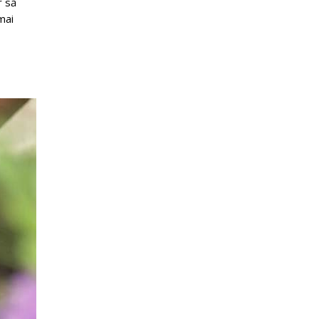
r să
mai