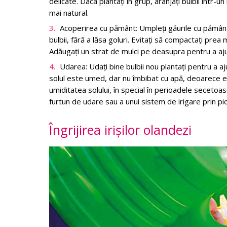
delicate. Dacă plantați în grup, aranjați bulbii într
mai natural.
Acoperirea cu pământ: Umpleți găurile cu pământ,
bulbii, fără a lăsa goluri. Evitați să compactați pre
Adăugați un strat de mulci pe deasupra pentru a ajut
Udarea: Udați bine bulbii nou plantați pentru a ajut
solul este umed, dar nu îmbibat cu apă, deoarece e
umiditatea solului, în special în perioadele secetoase
furtun de udare sau a unui sistem de irigare prin p
Îngrijirea irișilor olandezi