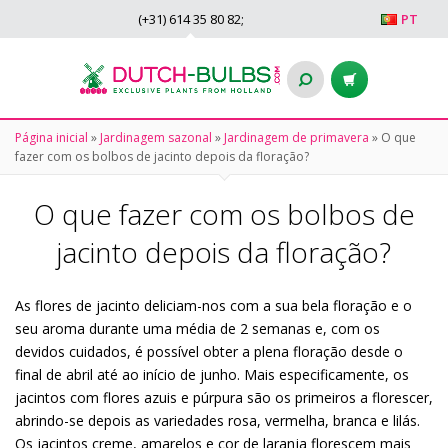
(+31)
614 35 80 82
;
PT
Página inicial
»
Jardinagem sazonal
»
Jardinagem de primavera
»
O que
fazer com os bolbos de jacinto depois da floração?
O que fazer com os bolbos de
jacinto depois da floração?
As flores de jacinto deliciam-nos com a sua bela floração e o
seu aroma durante uma média de 2 semanas e, com os
devidos cuidados, é possível obter a plena floração desde o
final de abril até ao início de junho. Mais especificamente, os
jacintos com flores azuis e púrpura são os primeiros a florescer,
abrindo-se depois as variedades rosa, vermelha, branca e lilás.
Os jacintos creme, amarelos e cor de laranja florescem mais