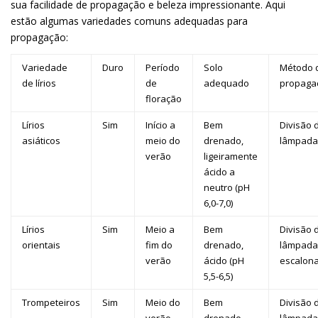
sua facilidade de propagação e beleza impressionante. Aqui
estão algumas variedades comuns adequadas para
propagação:
Variedade
Duro
Período
Solo
Método 
de lírios
de
adequado
propaga
floração
Lírios
Sim
Início a
Bem
Divisão 
asiáticos
meio do
drenado,
lâmpada
verão
ligeiramente
ácido a
neutro (pH
6,0-7,0)
Lírios
Sim
Meio a
Bem
Divisão 
orientais
fim do
drenado,
lâmpada
verão
ácido (pH
escalon
5,5-6,5)
Trompeteiros
Sim
Meio do
Bem
Divisão 
verão
drenado,
lâmpada