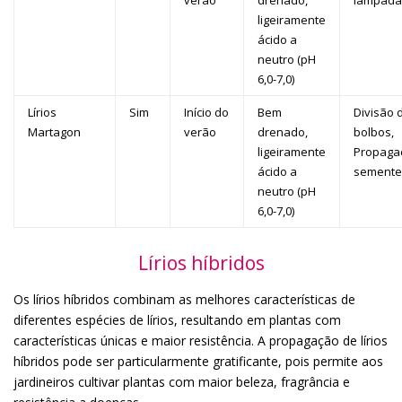
ligeiramente
ácido a
neutro (pH
6,0-7,0)
Lírios
Sim
Início do
Bem
Divisão 
Martagon
verão
drenado,
bolbos,
ligeiramente
Propaga
ácido a
semente
neutro (pH
6,0-7,0)
Lírios híbridos
Os lírios híbridos combinam as melhores características de
diferentes espécies de lírios, resultando em plantas com
características únicas e maior resistência. A propagação de lírios
híbridos pode ser particularmente gratificante, pois permite aos
jardineiros cultivar plantas com maior beleza, fragrância e