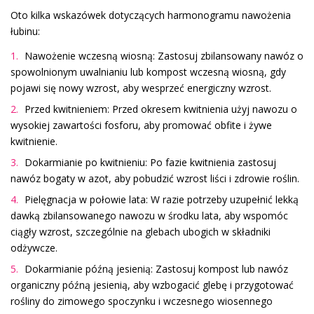
Oto kilka wskazówek dotyczących harmonogramu nawożenia
łubinu:
Nawożenie wczesną wiosną: Zastosuj zbilansowany nawóz o
spowolnionym uwalnianiu lub kompost wczesną wiosną, gdy
pojawi się nowy wzrost, aby wesprzeć energiczny wzrost.
Przed kwitnieniem: Przed okresem kwitnienia użyj nawozu o
wysokiej zawartości fosforu, aby promować obfite i żywe
kwitnienie.
Dokarmianie po kwitnieniu: Po fazie kwitnienia zastosuj
nawóz bogaty w azot, aby pobudzić wzrost liści i zdrowie roślin.
Pielęgnacja w połowie lata: W razie potrzeby uzupełnić lekką
dawką zbilansowanego nawozu w środku lata, aby wspomóc
ciągły wzrost, szczególnie na glebach ubogich w składniki
odżywcze.
Dokarmianie późną jesienią: Zastosuj kompost lub nawóz
organiczny późną jesienią, aby wzbogacić glebę i przygotować
rośliny do zimowego spoczynku i wczesnego wiosennego