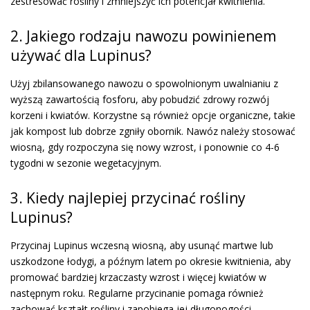
zestresować rośliny i zmniejszyć ich potencjał kwitnienia.
2. Jakiego rodzaju nawozu powinienem
używać dla Lupinus?
Użyj zbilansowanego nawozu o spowolnionym uwalnianiu z
wyższą zawartością fosforu, aby pobudzić zdrowy rozwój
korzeni i kwiatów. Korzystne są również opcje organiczne, takie
jak kompost lub dobrze zgniły obornik. Nawóz należy stosować
wiosną, gdy rozpoczyna się nowy wzrost, i ponownie co 4-6
tygodni w sezonie wegetacyjnym.
3. Kiedy najlepiej przycinać rośliny
Lupinus?
Przycinaj Lupinus wczesną wiosną, aby usunąć martwe lub
uszkodzone łodygi, a późnym latem po okresie kwitnienia, aby
promować bardziej krzaczasty wzrost i więcej kwiatów w
następnym roku. Regularne przycinanie pomaga również
zachować kształt rośliny i zapobiega jej długonogości.