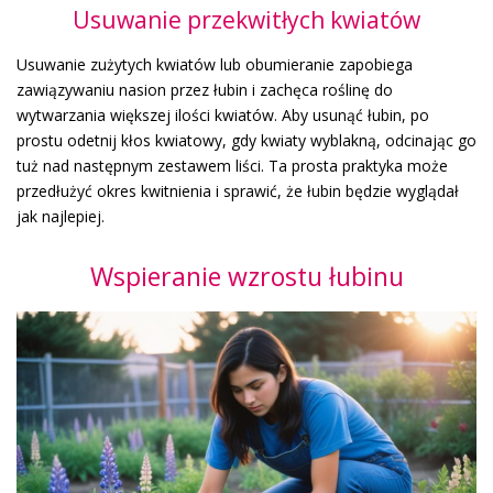
Usuwanie przekwitłych kwiatów
Usuwanie zużytych kwiatów lub obumieranie zapobiega
zawiązywaniu nasion przez łubin i zachęca roślinę do
wytwarzania większej ilości kwiatów. Aby usunąć łubin, po
prostu odetnij kłos kwiatowy, gdy kwiaty wyblakną, odcinając go
tuż nad następnym zestawem liści. Ta prosta praktyka może
przedłużyć okres kwitnienia i sprawić, że łubin będzie wyglądał
jak najlepiej.
Wspieranie wzrostu łubinu