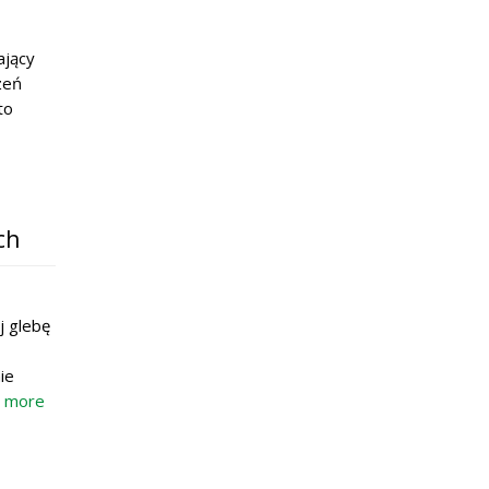
ający
zeń
to
ch
j glebę
ie
 more