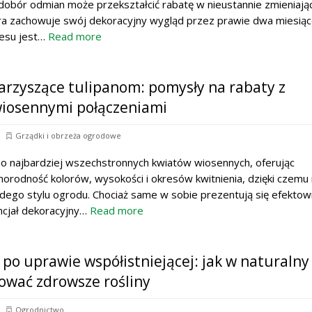
dobór odmian może przekształcić rabatę w nieustannie zmieniając
ra zachowuje swój dekoracyjny wygląd przez prawie dwa miesiąc
esu jest…
Read more
arzyszące tulipanom: pomysły na rabaty z
wiosennymi połączeniami
Grządki i obrzeża ogrodowe
do najbardziej wszechstronnych kwiatów wiosennych, oferując
orodność kolorów, wysokości i okresów kwitnienia, dzięki czemu
żdego stylu ogrodu. Chociaż same w sobie prezentują się efektown
cjał dekoracyjny…
Read more
po uprawie współistniejącej: jak w naturalny
ować zdrowsze rośliny
Ogrodnictwo