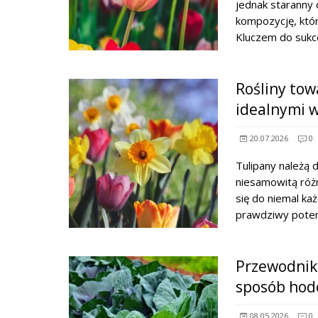
jednak staranny 
kompozycję, któ
Kluczem do sukc
Rośliny tow
idealnymi 
20.07.2026
0
Tulipany należą 
niesamowitą różn
się do niemal ka
prawdziwy poten
Przewodnik 
sposób hod
08.05.2026
0