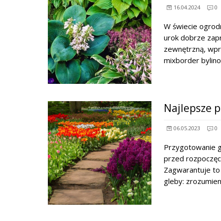
16.04.2024
0
W świecie ogrodn
urok dobrze zapr
zewnętrzną, wpro
mixborder byli
Najlepsze p
06.05.2023
0
Przygotowanie g
przed rozpoczęc
Zagwarantuje to 
gleby: zrozumie