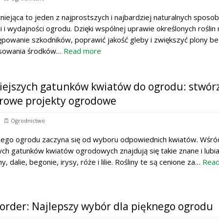
iejąca to jeden z najprostszych i najbardziej naturalnych sposo
 i wydajności ogrodu. Dzięki wspólnej uprawie określonych roślin
powanie szkodników, poprawić jakość gleby i zwiększyć plony be
osowania środków…
Read more
iejszych gatunków kwiatów do ogrodu: stwór
orowe projekty ogrodowe
Ogrodnictwo
nego ogrodu zaczyna się od wyboru odpowiednich kwiatów. Wśró
ych gatunków kwiatów ogrodowych znajdują się takie znane i lubi
any, dalie, begonie, irysy, róże i lilie. Rośliny te są cenione za…
Rea
order: Najlepszy wybór dla pięknego ogrodu