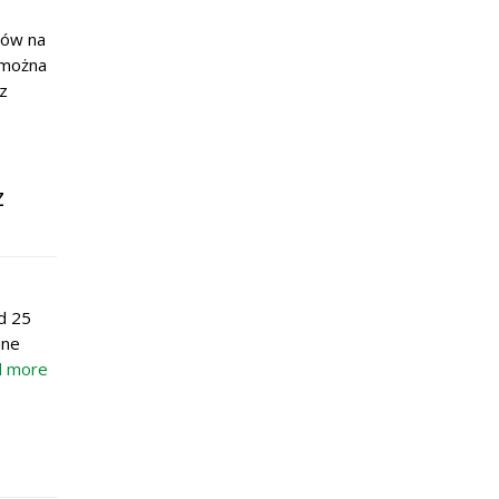
bów na
 można
z
z
d 25
ane
d more