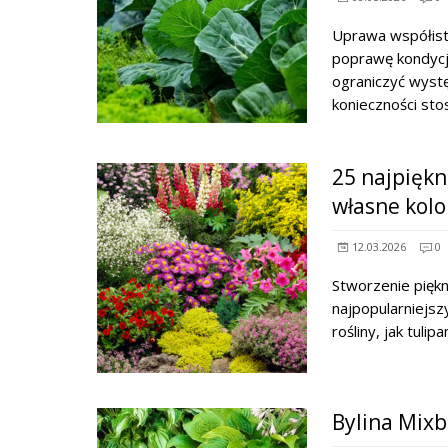
Uprawa współistn
poprawę kondycji
ograniczyć wystę
konieczności st
25 najpiękn
własne kol
12.03.2026
0
Stworzenie pięk
najpopularniejsz
rośliny, jak tulip
Bylina Mixb