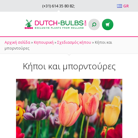
(+31)
614 35 80 82
;
GR
Αρχική σελίδα
»
Κηπουρική
»
Σχεδιασμός κήπου
»
Κήποι και
μπορντούρες
Κήποι και μπορντούρες