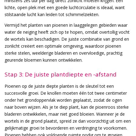
minstens zes uur per dag direct zonlicht moeten krijgen. Een
lichte, open plek met een goede luchtcirculatie is ideaal, want
stilstaande lucht kan leiden tot schimmelziekten.
Vermijd het planten van pioenen in laaggelegen gebieden waar
water de neiging heeft zich op te hopen, omdat overtollig vocht
de wortels kan beschadigen. De juiste combinatie van grond en
zonlicht creëert een optimale omgeving, waardoor pioenen
sterke stelen, weelderige bladeren en overvloedige, prachtig
geurende bloemen kunnen ontwikkelen.
Stap 3: De juiste plantdiepte en -afstand
Pioenen op de juiste diepte planten is de sleutel tot een
succesvolle groei. De knollen moeten één tot twee centimeter
onder het grondoppervlak worden geplaatst, zodat de ogen
naar boven wijzen. Als je te diep plant, kan de pioenroos sterke
bladeren ontwikkelen, maar niet goed bloeien. Wanneer je de
wortels in de grond plaatst, spreid ze dan voorzichtig uit om een
gelijkmatige groei te bevorderen en verdringing te voorkomen.
Pioenen hebben ook voldoende ruimte nodig om te groeien,