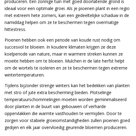
produceren. Een zonnige tuin met goed doorlatende grond is
ideaal voor een optimale groei. Als je pioenen plant in een regio
met extreem hete zomers, kan een gedeeltelijke schaduw in de
namiddag helpen om ze te beschermen tegen overmatige
hittestress.
Pioenen hebben ook een periode van koude rust nodig om
succesvol te bloeien. In koudere klimaten krijgen ze deze
koelperiode van nature, maar in warmere streken kunnen ze
moeite hebben om te bloeien. Mulchen in de late herfst helpt
om de wortels te isoleren en ze te beschermen tegen extreme
wintertemperaturen.
Tijdens bijzonder strenge winters kan het bedekken van planten
met stro of jute extra bescherming bieden. Plotselinge
temperatuurschommelingen moeten worden geminimaliseerd
door planten in de buurt van gebouwen of verharde
oppervlakken die warmte vasthouden te vermijden. Door te
zorgen voor stabiele groeiomstandigheden zullen pioenen goed
gedijen en elk jaar overvloedig geurende bloemen produceren.