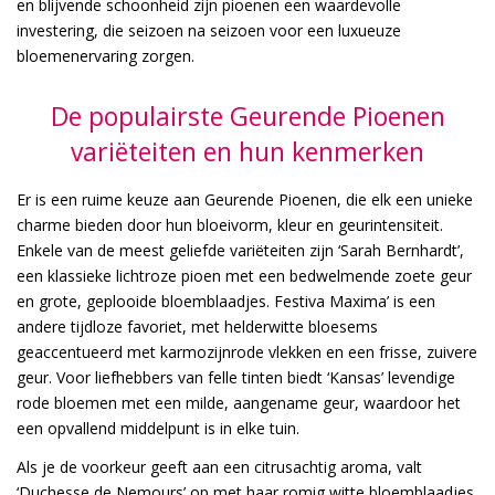
en blijvende schoonheid zijn pioenen een waardevolle
investering, die seizoen na seizoen voor een luxueuze
bloemenervaring zorgen.
De populairste Geurende Pioenen
variëteiten en hun kenmerken
Er is een ruime keuze aan Geurende Pioenen, die elk een unieke
charme bieden door hun bloeivorm, kleur en geurintensiteit.
Enkele van de meest geliefde variëteiten zijn ‘Sarah Bernhardt’,
een klassieke lichtroze pioen met een bedwelmende zoete geur
en grote, geplooide bloemblaadjes. Festiva Maxima’ is een
andere tijdloze favoriet, met helderwitte bloesems
geaccentueerd met karmozijnrode vlekken en een frisse, zuivere
geur. Voor liefhebbers van felle tinten biedt ‘Kansas’ levendige
rode bloemen met een milde, aangename geur, waardoor het
een opvallend middelpunt is in elke tuin.
Als je de voorkeur geeft aan een citrusachtig aroma, valt
‘Duchesse de Nemours’ op met haar romig witte bloemblaadjes