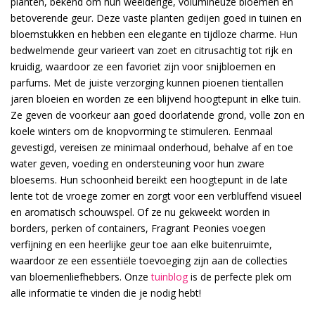
planten, bekend om hun weelderige, volumineuze bloemen en
betoverende geur. Deze vaste planten gedijen goed in tuinen en
bloemstukken en hebben een elegante en tijdloze charme. Hun
bedwelmende geur varieert van zoet en citrusachtig tot rijk en
kruidig, waardoor ze een favoriet zijn voor snijbloemen en
parfums. Met de juiste verzorging kunnen pioenen tientallen
jaren bloeien en worden ze een blijvend hoogtepunt in elke tuin.
Ze geven de voorkeur aan goed doorlatende grond, volle zon en
koele winters om de knopvorming te stimuleren. Eenmaal
gevestigd, vereisen ze minimaal onderhoud, behalve af en toe
water geven, voeding en ondersteuning voor hun zware
bloesems. Hun schoonheid bereikt een hoogtepunt in de late
lente tot de vroege zomer en zorgt voor een verbluffend visueel
en aromatisch schouwspel. Of ze nu gekweekt worden in
borders, perken of containers, Fragrant Peonies voegen
verfijning en een heerlijke geur toe aan elke buitenruimte,
waardoor ze een essentiële toevoeging zijn aan de collecties
van bloemenliefhebbers. Onze
tuinblog
is de perfecte plek om
alle informatie te vinden die je nodig hebt!