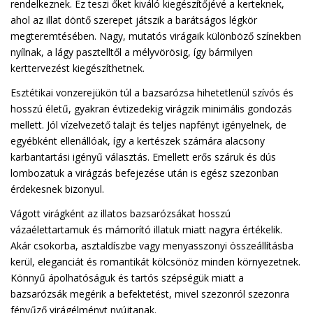
rendelkeznek. Ez teszi őket kiváló kiegészítőjévé a kerteknek,
ahol az illat döntő szerepet játszik a barátságos légkör
megteremtésében. Nagy, mutatós virágaik különböző színekben
nyílnak, a lágy pasztelltől a mélyvörösig, így bármilyen
kerttervezést kiegészíthetnek.
Esztétikai vonzerejükön túl a bazsarózsa hihetetlenül szívós és
hosszú életű, gyakran évtizedekig virágzik minimális gondozás
mellett. Jól vízelvezető talajt és teljes napfényt igényelnek, de
egyébként ellenállóak, így a kertészek számára alacsony
karbantartási igényű választás. Emellett erős száruk és dús
lombozatuk a virágzás befejezése után is egész szezonban
érdekesnek bizonyul.
Vágott virágként az illatos bazsarózsákat hosszú
vázaélettartamuk és mámorító illatuk miatt nagyra értékelik.
Akár csokorba, asztaldíszbe vagy menyasszonyi összeállításba
kerül, eleganciát és romantikát kölcsönöz minden környezetnek.
Könnyű ápolhatóságuk és tartós szépségük miatt a
bazsarózsák megérik a befektetést, mivel szezonról szezonra
fényűző virágélményt nyújtanak.