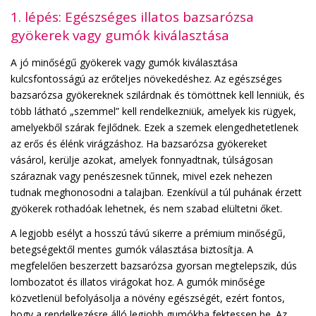
1. lépés: Egészséges illatos bazsarózsa
gyökerek vagy gumók kiválasztása
A jó minőségű gyökerek vagy gumók kiválasztása
kulcsfontosságú az erőteljes növekedéshez. Az egészséges
bazsarózsa gyökereknek szilárdnak és tömöttnek kell lenniük, és
több látható „szemmel” kell rendelkezniük, amelyek kis rügyek,
amelyekből szárak fejlődnek. Ezek a szemek elengedhetetlenek
az erős és élénk virágzáshoz. Ha bazsarózsa gyökereket
vásárol, kerülje azokat, amelyek fonnyadtnak, túlságosan
száraznak vagy penészesnek tűnnek, mivel ezek nehezen
tudnak meghonosodni a talajban. Ezenkívül a túl puhának érzett
gyökerek rothadóak lehetnek, és nem szabad elültetni őket.
A legjobb esélyt a hosszú távú sikerre a prémium minőségű,
betegségektől mentes gumók választása biztosítja. A
megfelelően beszerzett bazsarózsa gyorsan megtelepszik, dús
lombozatot és illatos virágokat hoz. A gumók minősége
közvetlenül befolyásolja a növény egészségét, ezért fontos,
hogy a rendelkezésre álló legjobb gumókba fektessen be. Az