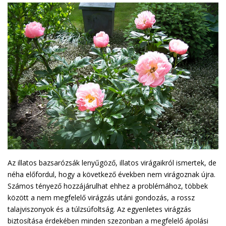
Az illatos bazsarózsák lenyűgöző, illatos virágaikról ismertek, de
néha előfordul, hogy a következő években nem virágoznak újra.
Számos tényező hozzájárulhat ehhez a problémához, többek
között a nem megfelelő virágzás utáni gondozás, a rossz
talajviszonyok és a túlzsúfoltság. Az egyenletes virágzás
biztosítása érdekében minden szezonban a megfelelő ápolási