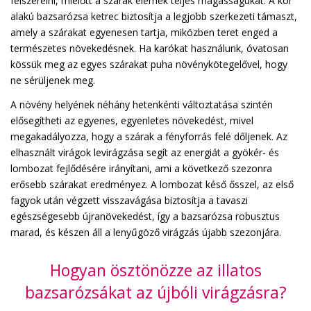
felszerelni, mielőtt a szárak elérnék teljes magasságukat. A kör
alakú bazsarózsa ketrec biztosítja a legjobb szerkezeti támaszt,
amely a szárakat egyenesen tartja, miközben teret enged a
természetes növekedésnek. Ha karókat használunk, óvatosan
kössük meg az egyes szárakat puha növénykötegelővel, hogy
ne sérüljenek meg.
A növény helyének néhány hetenkénti változtatása szintén
elősegítheti az egyenes, egyenletes növekedést, mivel
megakadályozza, hogy a szárak a fényforrás felé dőljenek. Az
elhasznált virágok levirágzása segít az energiát a gyökér- és
lombozat fejlődésére irányítani, ami a következő szezonra
erősebb szárakat eredményez. A lombozat késő ősszel, az első
fagyok után végzett visszavágása biztosítja a tavaszi
egészségesebb újranövekedést, így a bazsarózsa robusztus
marad, és készen áll a lenyűgöző virágzás újabb szezonjára.
Hogyan ösztönözze az illatos
bazsarózsákat az újbóli virágzásra?