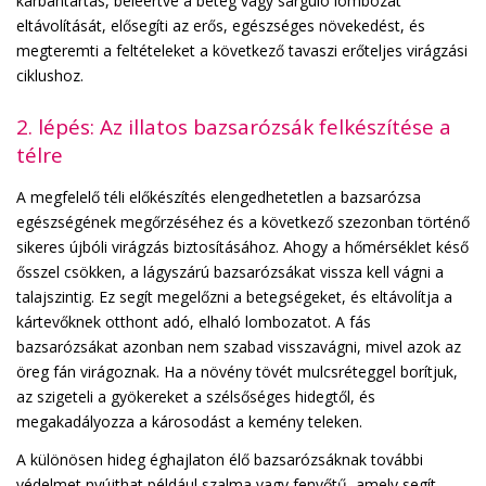
karbantartás, beleértve a beteg vagy sárguló lombozat
eltávolítását, elősegíti az erős, egészséges növekedést, és
megteremti a feltételeket a következő tavaszi erőteljes virágzási
ciklushoz.
2. lépés: Az illatos bazsarózsák felkészítése a
télre
A megfelelő téli előkészítés elengedhetetlen a bazsarózsa
egészségének megőrzéséhez és a következő szezonban történő
sikeres újbóli virágzás biztosításához. Ahogy a hőmérséklet késő
ősszel csökken, a lágyszárú bazsarózsákat vissza kell vágni a
talajszintig. Ez segít megelőzni a betegségeket, és eltávolítja a
kártevőknek otthont adó, elhaló lombozatot. A fás
bazsarózsákat azonban nem szabad visszavágni, mivel azok az
öreg fán virágoznak. Ha a növény tövét mulcsréteggel borítjuk,
az szigeteli a gyökereket a szélsőséges hidegtől, és
megakadályozza a károsodást a kemény teleken.
A különösen hideg éghajlaton élő bazsarózsáknak további
védelmet nyújthat például szalma vagy fenyőtű, amely segít