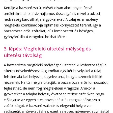
Kerülje a bazsarózsa ültetését olyan alacsonyan fekvő
területekre, ahol a víz hajlamos összegyűlni, mivel a túlzott
nedvesség károsíthatja a gyökereket. A talaj és a napfény
megfelelő kombinációja optimális környezetet teremt, így a
bazsarózsa erős szárakat, dús lombozatot és bőséges,
gyönyörű illatú virágokat hozhat létre.
3. lépés: Megfelelő ültetési mélység és
ültetési távolság
A bazsarózsa megfelelő mélységbe ültetése kulcsfontosságú a
sikeres növekedéshez. A gumókat egy-két hüvelykkel a talaj
felszíne alá kell helyezni, ügyelve arra, hogy a szemek felfelé
nézzenek. Ha túl mélyre ültetjük, a bazsarózsa erős lombozatot
fejleszthet, de nem fog megfelelően virágozni. Amikor a
gyökereket a talajba helyezi, óvatosan terítse szét őket, hogy
elősegítse az egyenletes növekedést és megakadályozza a
zsúfoltságot. A bazsarózsáknak is elegendő helyre van
szükségük a növekedéshez, ezért az egyes növények egymástól