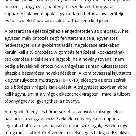
öntözést, trágyázást, napfényt és szerkezeti támogatást
kapnak. Az alapvető ápolási gyakorlatok betartásával erőteljes
és hosszú életű bazsarózsákat tarthat fenn kertjében.
A bazsarózsa egészségéhez elengedhetetlen az öntözés. A heti
egyszeri mély öntözés segít fenntartani a talaj egyenletes
nedvességét, de a gyökérrothadás megelőzése érdekében
kerülni kell a túlöntözést. A gombás fertőzések kockázatának
csökkentése érdekében a legjobb, ha a növény tövénél, nem
pedig a leveleknél öntözünk. A trágyázás szintén kulcsszerepet
játszik a bazsarózsa növekedésében. A kora tavasszal kijuttatott
kiegyensúlyozott műtrágya (10-10-10) elősegíti az erős szárak
és a bőséges virágzás kialakulását. A trágyázást azonban abba
kell hagyni, amint a virágok elkezdenek virágozni, mivel a túlzott
tápanyagbevitel gyengítheti a növényt.
A megfelelő fény- és hőmérsékleti viszonyok szükségesek a
bazsarózsa virágzásához. Ezeknek a növényeknek naponta
legalább hat óra teljes napsütésre van szükségük, és télen egy
réteg mulccsal kell őket védeni a szélsőséges hidegtől. Ezenkívül