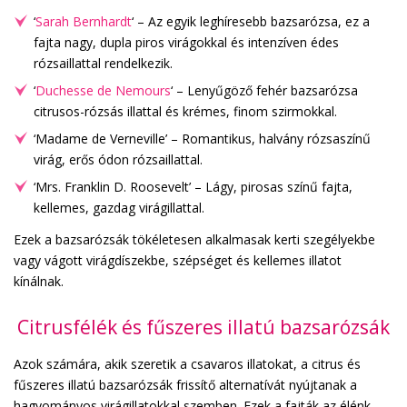
‘
Sarah Bernhardt
‘ – Az egyik leghíresebb bazsarózsa, ez a
fajta nagy, dupla piros virágokkal és intenzíven édes
rózsaillattal rendelkezik.
‘
Duchesse de Nemours
‘ – Lenyűgöző fehér bazsarózsa
citrusos-rózsás illattal és krémes, finom szirmokkal.
‘Madame de Verneville’ – Romantikus, halvány rózsaszínű
virág, erős ódon rózsaillattal.
‘Mrs. Franklin D. Roosevelt’ – Lágy, pirosas színű fajta,
kellemes, gazdag virágillattal.
Ezek a bazsarózsák tökéletesen alkalmasak kerti szegélyekbe
vagy vágott virágdíszekbe, szépséget és kellemes illatot
kínálnak.
Citrusfélék és fűszeres illatú bazsarózsák
Azok számára, akik szeretik a csavaros illatokat, a citrus és
fűszeres illatú bazsarózsák frissítő alternatívát nyújtanak a
hagyományos virágillatokkal szemben. Ezek a fajták az élénk