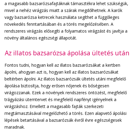
a magasabb bazsarózsafajtáknak támasztékra lehet szükségük,
mivel a nehéz virágzás miatt a szárak megdőlhetnek. A karók
vagy bazsarózsa ketrecek használata segíthet a függőleges
növekedés fenntartásában és a törés megelőzésében. A
rendszeres virágzás elősegíti a folyamatos virágzást és javítja a
növény általános egészségi állapotát.
Az illatos bazsarózsa ápolása ültetés után
Fontos tudni, hogyan kell az illatos bazsarózsákat a kertben
ápolni, ahogyan azt is, hogyan kell az illatos bazsarózsákat
beltérben ápolni. Az illatos bazsarózsák ültetés utáni megfelelő
ápolása biztosítja, hogy erősen nőjenek és bőségesen
virágozzanak. Ezek a növények rendszeres öntözést, megfelelő
trágyázási ütemtervet és megfelelő napfényt igényelnek a
virágzáshoz. Emellett a magasabb fajták szerkezeti
megtámasztásával megelőzhető a törés. Ezen alapvető ápolási
lépések betartásával a bazsarózsák évről évre egészségesek
maradnak.