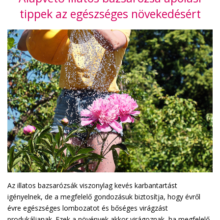
tippek az egészséges növekedésért
Az illatos bazsarózsák viszonylag kevés karbantartást
igényelnek, de a megfelelő gondozásuk biztosítja, hogy évről
évre egészséges lombozatot és bőséges virágzást
produkáljanak. Ezek a növények akkor virágoznak, ha megfelelő