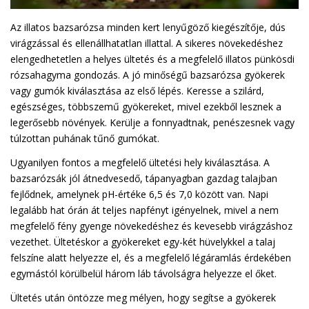
Az illatos bazsarózsa minden kert lenyűgöző kiegészítője, dús
virágzással és ellenállhatatlan illattal. A sikeres növekedéshez
elengedhetetlen a helyes ültetés és a megfelelő illatos pünkösdi
rózsahagyma gondozás. A jó minőségű bazsarózsa gyökerek
vagy gumók kiválasztása az első lépés. Keresse a szilárd,
egészséges, többszemű gyökereket, mivel ezekből lesznek a
legerősebb növények. Kerülje a fonnyadtnak, penészesnek vagy
túlzottan puhának tűnő gumókat.
Ugyanilyen fontos a megfelelő ültetési hely kiválasztása. A
bazsarózsák jól átnedvesedő, tápanyagban gazdag talajban
fejlődnek, amelynek pH-értéke 6,5 és 7,0 között van. Napi
legalább hat órán át teljes napfényt igényelnek, mivel a nem
megfelelő fény gyenge növekedéshez és kevesebb virágzáshoz
vezethet. Ültetéskor a gyökereket egy-két hüvelykkel a talaj
felszíne alatt helyezze el, és a megfelelő légáramlás érdekében
egymástól körülbelül három láb távolságra helyezze el őket.
Ültetés után öntözze meg mélyen, hogy segítse a gyökerek