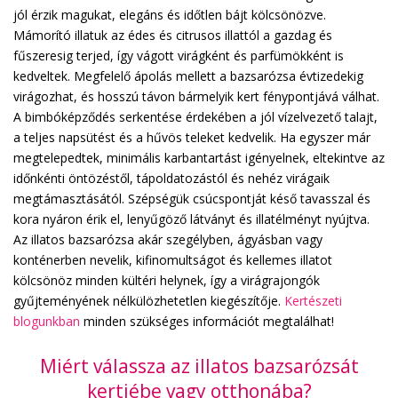
jól érzik magukat, elegáns és időtlen bájt kölcsönözve.
Mámorító illatuk az édes és citrusos illattól a gazdag és
fűszeresig terjed, így vágott virágként és parfümökként is
kedveltek. Megfelelő ápolás mellett a bazsarózsa évtizedekig
virágozhat, és hosszú távon bármelyik kert fénypontjává válhat.
A bimbóképződés serkentése érdekében a jól vízelvezető talajt,
a teljes napsütést és a hűvös teleket kedvelik. Ha egyszer már
megtelepedtek, minimális karbantartást igényelnek, eltekintve az
időnkénti öntözéstől, tápoldatozástól és nehéz virágaik
megtámasztásától. Szépségük csúcspontját késő tavasszal és
kora nyáron érik el, lenyűgöző látványt és illatélményt nyújtva.
Az illatos bazsarózsa akár szegélyben, ágyásban vagy
konténerben nevelik, kifinomultságot és kellemes illatot
kölcsönöz minden kültéri helynek, így a virágrajongók
gyűjteményének nélkülözhetetlen kiegészítője.
Kertészeti
blogunkban
minden szükséges információt megtalálhat!
Miért válassza az illatos bazsarózsát
kertjébe vagy otthonába?