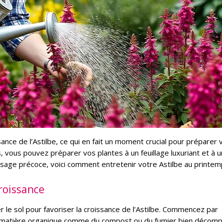
nce de l’Astilbe, ce qui en fait un moment crucial pour préparer 
s, vous pouvez préparer vos plantes à un feuillage luxuriant et à 
rrosage précoce, voici comment entretenir votre Astilbe au printem
roissance
 le sol pour favoriser la croissance de l’Astilbe. Commencez par
 la matière organique comme du compost ou du fumier bien décom