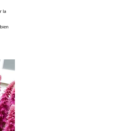
r la
 bien