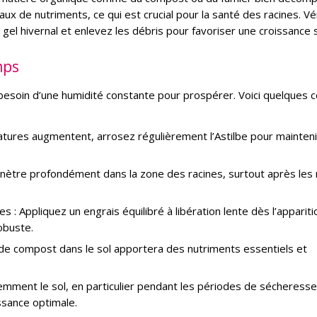
ux de nutriments, ce qui est crucial pour la santé des racines. Vé
el hivernal et enlevez les débris pour favoriser une croissance s
mps
besoin d’une humidité constante pour prospérer. Voici quelques c
ures augmentent, arrosez régulièrement l’Astilbe pour maintenir
pénètre profondément dans la zone des racines, surtout après les
es : Appliquez un engrais équilibré à libération lente dès l’apparit
obuste.
 de compost dans le sol apportera des nutriments essentiels et
quemment le sol, en particulier pendant les périodes de sécheresse,
ssance optimale.