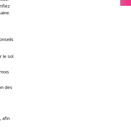
rifiez
aine.
onseils
 le sol
 mois
ion des
 afin