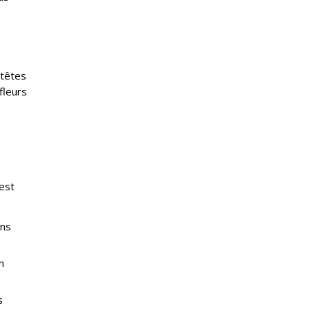
 têtes
fleurs
’est
uns
n
s