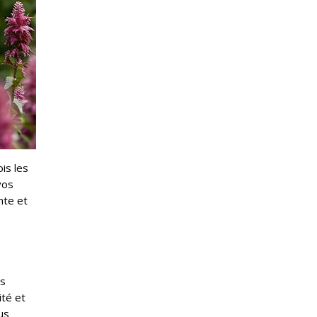
is les
vos
nte et
es
ité et
us