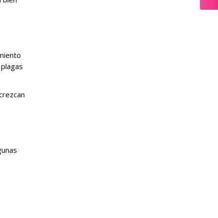
imiento
 plagas
 crezcan
lgunas