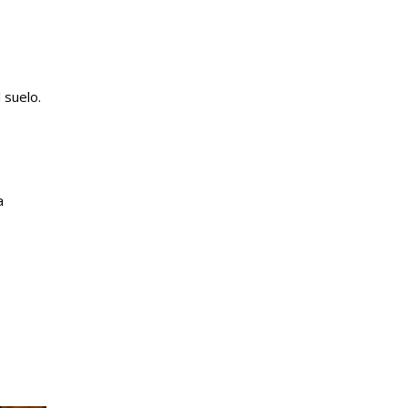
 suelo.
a