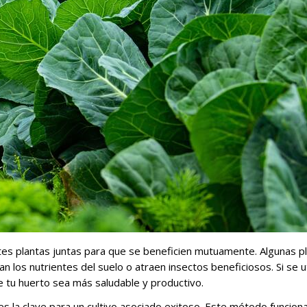
rentes plantas juntas para que se beneficien mutuamente. Algunas p
 los nutrientes del suelo o atraen insectos beneficiosos. Si se ut
e tu huerto sea más saludable y productivo.
s la clave para un cultivo asociado exitoso. Este método funcion