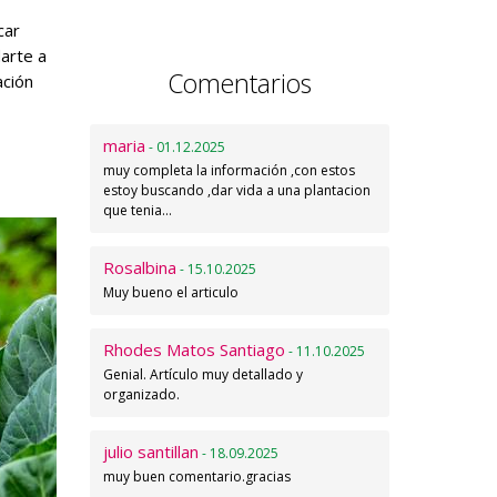
car
darte a
Comentarios
ación
maria
- 01.12.2025
muy completa la información ,con estos
estoy buscando ,dar vida a una plantacion
que tenia…
Rosalbina
- 15.10.2025
Muy bueno el articulo
Rhodes Matos Santiago
- 11.10.2025
Genial. Artículo muy detallado y
organizado.
julio santillan
- 18.09.2025
muy buen comentario.gracias