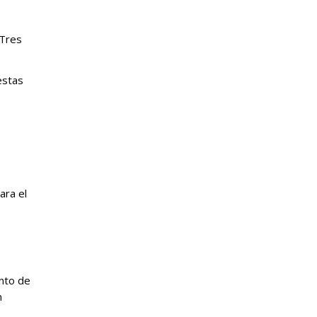
«Tres
estas
ara el
ento de
n