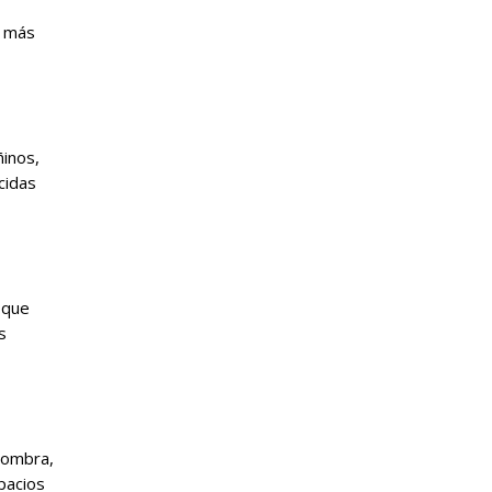
e más
ñinos,
cidas
 que
s
 sombra,
pacios