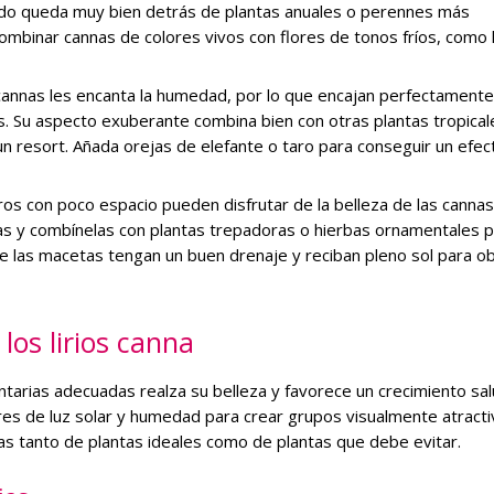
rguido queda muy bien detrás de plantas anuales o perennes más
ombinar cannas de colores vivos con flores de tonos fríos, como l
 cannas les encanta la humedad, por lo que encajan perfectamente
s. Su aspecto exuberante combina bien con otras plantas tropical
n resort. Añada orejas de elefante o taro para conseguir un efec
eros con poco espacio pueden disfrutar de la belleza de las cannas
nas y combínelas con plantas trepadoras o hierbas ornamentales 
ue las macetas tengan un buen drenaje y reciban pleno sol para o
los lirios canna
ntarias adecuadas realza su belleza y favorece un crecimiento sal
es de luz solar y humedad para crear grupos visualmente atracti
as tanto de plantas ideales como de plantas que debe evitar.