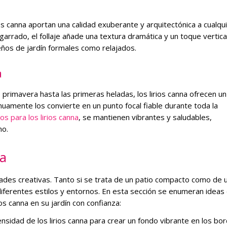
os canna aportan una calidad exuberante y arquitectónica a cualqu
arrado, el follaje añade una textura dramática y un toque vertica
eños de jardín formales como relajados.
a
primavera hasta las primeras heladas, los lirios canna ofrecen un
inuamente los convierte en un punto focal fiable durante toda la
s para los lirios canna
, se mantienen vibrantes y saludables,
no.
na
dades creativas. Tanto si se trata de un patio compacto como de 
diferentes estilos y entornos. En esta sección se enumeran ideas
os canna en su jardín con confianza:
 densidad de los lirios canna para crear un fondo vibrante en los bo