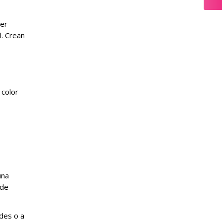
ier
l. Crean
 color
una
 de
rdes o a