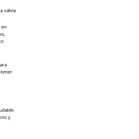
a salvia
 en
es,
to
para
btener
udable.
vos y