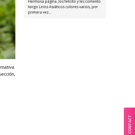
Hermosa página ,los felicito y les comento
tengo Lirios Asiáticos colores varios, por
primera vez…
amativa
sección,
CONTACT