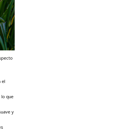
aspecto
 el
 lo que
suave y
es