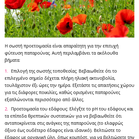
Η σωστή προετοιμασία είναι απαραίτητη για την επιτυχή
φύτευση παπαρούνας. Αυτή περιλαμβάνει τα ακόλουθα
βήματα:
Επιλογή της σωστής τοποθεσίας: Βεβαιωθείτε ότι το
επιλεγμένο σημείο δέχεται πλήρη ηλιακή ακτινοβολία,
τουλάχιστον έξι ώρες την ημέρα. Εξετάστε τις απαιτήσεις χώρου
για τις διάφορες ποικιλίες, καθώς ορισμένες παπαρούνες
εξαπλώνονται περισσότερο από άλλες.
Προετοιμασία του εδάφους: Ελέγξτε το pH του εδάφους και
τα επίπεδα θρεπτικών συστατικών για να βεβαιωθείτε ότι
ανταποκρίνεται στις ανάγκες της παπαρούνας (το ελαφρώς
όξινο έως ουδέτερο έδαφος είναι ιδανικό). Βελτιώστε το
έδαφος με οργανική ύλη, όπως κομπόστ, για να βελτιώσετε την