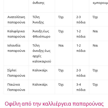
άνθισης
εμπορευμ
Ανατολίτικη
Τέλη
Όχι
2-3
Όχι
παπαρούνα
Άνοιξης
πόδια
Καλιφόρνια
Άνοιξη έως
Όχι
1-2
Ναι
παπαρούνα
Φθινόπωρο
πόδια
Ισλανδία
Τέλη
Ναι
1-2
Ναι
παπαρούνα
άνοιξης έως
πόδια
αρχές
καλοκαιριού
Σίρλεϊ
Καλοκαίρι
Όχι
2-3
Όχι
Παπαρούνα
πόδια
Παιώνια
Καλοκαίρι
Όχι
3-4
Όχι
Παπαρούνα
πόδια
Οφέλη από την καλλιέργεια παπαρούνας