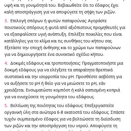
υφή και τη γονιμότητά του. Βεβαιωθείτε ότι το έδαφος έχει
καλή αποστράγγιση για να αποφύγετε τη σήψη των ριζών.
Επιλογή σπόρων ή φυτών παπαρούνας: Αγοράστε
ποιοτικούς σπόρους ή φυτά από αξιόπιστους προμηθευτές για
να εξασφαλίσετε υγιή ανάπτυξη. Επιλέξτε ποικιλίες που είναι
κατάλληλες για το κλίμα και τις συνθήκες του κήπου σας.
Εξετάστε την εποχή άνθησης και το χρώμα των παπαρούνων
για να δημιουργήσετε ένα συνεκτικό σχέδιο κήπου.
Δοκιμές εδάφους και τροποποιήσεις: Πραγματοποιήστε μια
δοκιμή εδάφους για να ελέγξετε τα απαραίτητα θρεπτικά
συστατικά και την ισορροπία του pH. Προσθέστε ασβέστη για
να αυξήσετε το pH ή θείο για να μειώσετε το pH, εάν
χρειάζεται. Ενσωματώστε κομπόστ ή καλά σαπισμένη κοπριά
για να ενισχύσετε τη γονιμότητα του εδάφους.
Βελτίωση της ποιότητας του εδάφους: Επεξεργαστείτε
οργανική ύλη στα ανώτερα 6-8 εκατοστά του εδάφους. Σπάστε
τυχόν συμπιεσμένο έδαφος για να βελτιώσετε τη διείσδυση
των ριζών και την αποστράγγιση του νερού. Αποφύγετε τη