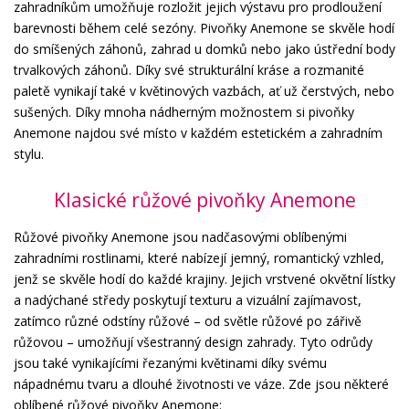
zahradníkům umožňuje rozložit jejich výstavu pro prodloužení
barevnosti během celé sezóny. Pivoňky Anemone se skvěle hodí
do smíšených záhonů, zahrad u domků nebo jako ústřední body
trvalkových záhonů. Díky své strukturální kráse a rozmanité
paletě vynikají také v květinových vazbách, ať už čerstvých, nebo
sušených. Díky mnoha nádherným možnostem si pivoňky
Anemone najdou své místo v každém estetickém a zahradním
stylu.
Klasické růžové pivoňky Anemone
Růžové pivoňky Anemone jsou nadčasovými oblíbenými
zahradními rostlinami, které nabízejí jemný, romantický vzhled,
jenž se skvěle hodí do každé krajiny. Jejich vrstvené okvětní lístky
a nadýchané středy poskytují texturu a vizuální zajímavost,
zatímco různé odstíny růžové – od světle růžové po zářivě
růžovou – umožňují všestranný design zahrady. Tyto odrůdy
jsou také vynikajícími řezanými květinami díky svému
nápadnému tvaru a dlouhé životnosti ve váze. Zde jsou některé
oblíbené růžové pivoňky Anemone: