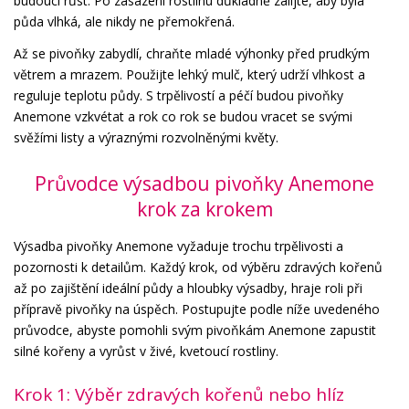
budoucí růst. Po zasazení rostlinu důkladně zalijte, aby byla
půda vlhká, ale nikdy ne přemokřená.
Až se pivoňky zabydlí, chraňte mladé výhonky před prudkým
větrem a mrazem. Použijte lehký mulč, který udrží vlhkost a
reguluje teplotu půdy. S trpělivostí a péčí budou pivoňky
Anemone vzkvétat a rok co rok se budou vracet se svými
svěžími listy a výraznými rozvolněnými květy.
Průvodce výsadbou pivoňky Anemone
krok za krokem
Výsadba pivoňky Anemone vyžaduje trochu trpělivosti a
pozornosti k detailům. Každý krok, od výběru zdravých kořenů
až po zajištění ideální půdy a hloubky výsadby, hraje roli při
přípravě pivoňky na úspěch. Postupujte podle níže uvedeného
průvodce, abyste pomohli svým pivoňkám Anemone zapustit
silné kořeny a vyrůst v živé, kvetoucí rostliny.
Krok 1: Výběr zdravých kořenů nebo hlíz