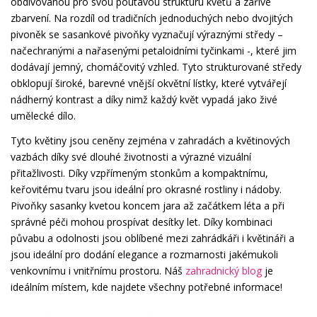
obdivovanou pro svou poutavou strukturu květů a zářivé
zbarvení. Na rozdíl od tradičních jednoduchých nebo dvojitých
pivoněk se sasankové pivoňky vyznačují výraznými středy –
načechranými a nařasenými petaloidními tyčinkami -, které jim
dodávají jemný, chomáčovitý vzhled. Tyto strukturované středy
obklopují široké, barevné vnější okvětní lístky, které vytvářejí
nádherný kontrast a díky nimž každý květ vypadá jako živé
umělecké dílo.
Tyto květiny jsou ceněny zejména v zahradách a květinových
vazbách díky své dlouhé životnosti a výrazné vizuální
přitažlivosti. Díky vzpřímeným stonkům a kompaktnímu,
keřovitému tvaru jsou ideální pro okrasné rostliny i nádoby.
Pivoňky sasanky kvetou koncem jara až začátkem léta a při
správné péči mohou prospívat desítky let. Díky kombinaci
půvabu a odolnosti jsou oblíbené mezi zahrádkáři i květináři a
jsou ideální pro dodání elegance a rozmarnosti jakémukoli
venkovnímu i vnitřnímu prostoru. Náš
zahradnický blog
je
ideálním místem, kde najdete všechny potřebné informace!