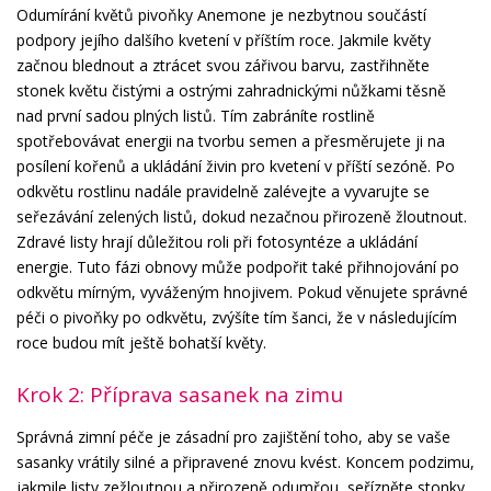
Odumírání květů pivoňky Anemone je nezbytnou součástí
podpory jejího dalšího kvetení v příštím roce. Jakmile květy
začnou blednout a ztrácet svou zářivou barvu, zastřihněte
stonek květu čistými a ostrými zahradnickými nůžkami těsně
nad první sadou plných listů. Tím zabráníte rostlině
spotřebovávat energii na tvorbu semen a přesměrujete ji na
posílení kořenů a ukládání živin pro kvetení v příští sezóně. Po
odkvětu rostlinu nadále pravidelně zalévejte a vyvarujte se
seřezávání zelených listů, dokud nezačnou přirozeně žloutnout.
Zdravé listy hrají důležitou roli při fotosyntéze a ukládání
energie. Tuto fázi obnovy může podpořit také přihnojování po
odkvětu mírným, vyváženým hnojivem. Pokud věnujete správné
péči o pivoňky po odkvětu, zvýšíte tím šanci, že v následujícím
roce budou mít ještě bohatší květy.
Krok 2: Příprava sasanek na zimu
Správná zimní péče je zásadní pro zajištění toho, aby se vaše
sasanky vrátily silné a připravené znovu kvést. Koncem podzimu,
jakmile listy zežloutnou a přirozeně odumřou, seřízněte stonky