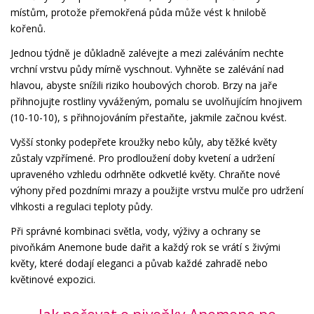
místům, protože přemokřená půda může vést k hnilobě
kořenů.
Jednou týdně je důkladně zalévejte a mezi zaléváním nechte
vrchní vrstvu půdy mírně vyschnout. Vyhněte se zalévání nad
hlavou, abyste snížili riziko houbových chorob. Brzy na jaře
přihnojujte rostliny vyváženým, pomalu se uvolňujícím hnojivem
(10-10-10), s přihnojováním přestaňte, jakmile začnou kvést.
Vyšší stonky podepřete kroužky nebo kůly, aby těžké květy
zůstaly vzpřímené. Pro prodloužení doby kvetení a udržení
upraveného vzhledu odrhněte odkvetlé květy. Chraňte nové
výhony před pozdními mrazy a použijte vrstvu mulče pro udržení
vlhkosti a regulaci teploty půdy.
Při správné kombinaci světla, vody, výživy a ochrany se
pivoňkám Anemone bude dařit a každý rok se vrátí s živými
květy, které dodají eleganci a půvab každé zahradě nebo
květinové expozici.