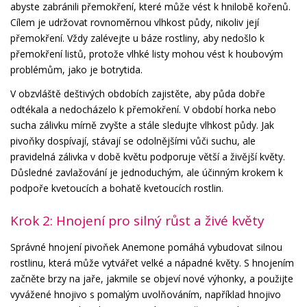
abyste zabránili přemokření, které může vést k hnilobě kořenů.
Cílem je udržovat rovnoměrnou vlhkost půdy, nikoliv její
přemokření. Vždy zalévejte u báze rostliny, aby nedošlo k
přemokření listů, protože vlhké listy mohou vést k houbovým
problémům, jako je botrytida.
V obzvláště deštivých obdobích zajistěte, aby půda dobře
odtékala a nedocházelo k přemokření. V období horka nebo
sucha zálivku mírně zvyšte a stále sledujte vlhkost půdy. Jak
pivoňky dospívají, stávají se odolnějšími vůči suchu, ale
pravidelná zálivka v době květu podporuje větší a živější květy.
Důsledné zavlažování je jednoduchým, ale účinným krokem k
podpoře kvetoucích a bohatě kvetoucích rostlin.
Krok 2: Hnojení pro silný růst a živé květy
Správné hnojení pivoňek Anemone pomáhá vybudovat silnou
rostlinu, která může vytvářet velké a nápadné květy. S hnojením
začněte brzy na jaře, jakmile se objeví nové výhonky, a použijte
vyvážené hnojivo s pomalým uvolňováním, například hnojivo