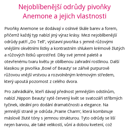
Nejoblíbenější odrůdy pivoňky
Anemone a jejich vlastnosti
Pivoňky Anemone se dodávají v oslnivé škále barev a forem,
přičemž každý typ nabízí jiný výraz krásy. Mezi nejoblíbenější
odrůdy patří „Do Tell“, výstavní pivoňka s jemně růžovými
vnějšími okvětními lístky a kontrastním shlukem krémově žlutých
a růžových lístků uprostřed. Díky své jemné paletě a
otevřenému tvaru květu je oblíbenou zahradní rostlinou. Další
klasikou je pivoňka ‚Bowl of Beauty‘ se zářivě purpurově
růžovou vnější vrstvou a rozvolněným krémovým středem,
který upoutá pozornost z celého dvora.
Pro zahrádkáře, kteří dávají přednost jemnějším odstínům,
nabízí ‚Nippon Beauty‘ sytě červený květ se svatozáří stříbrných
tyčinek, ideální pro dodání dramatičnosti a elegance. Na
jemnější straně je odrůda ‚Prairie Charm‘, která kombinuje
máslově žluté tóny s jemnou strukturou. Tyto odrůdy se liší
nejen barvou, ale také velikostí, vůní a dobou kvetení, což