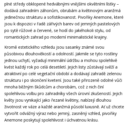
plné středy obklopené hedvábnými vnějšími okvětními lístky –
dodává zahradním záhonům, obrubám a květinovým aranžmá
jedinečnou strukturu a sofistikovanost. Pivoňky Anemone, které
jsou k dispozici v řadě zářivých barev od jemných pastelových
po sytě růžové a červené, se hodí do jakéhokoli stylu, od
romantických zahrad po moderní minimalistické krajiny.
Kromě estetického vzhledu jsou sasanky známé svou
působivou dlouhověkostí a odolností. Jakmile se tyto rostliny
jednou uchytí, vyžadují minimální údržbu a mohou spolehlivě
kvést každý rok po celá desetiletí. Jejich listy zůstávají svěží a
atraktivní po celé vegetační období a dodávají zahradě zelenou
strukturu i po skončení kvetení. Jsou také přirozeně odolné vůči
mnoha běžným škůdcům a chorobám, což z nich činí
spolehlivou volbu pro zahradníky všech úrovní zkušeností. Jejich
květy jsou vynikající jako řezané květiny, nabízejí dlouhou
životnost ve váze a každé aranžmá působí luxusně. Ať už chcete
vytvořit odvážný výraz nebo jemný, zasněný vzhled, pivoňky
Anemone poskytují spolehlivost i úchvatnou krásu.