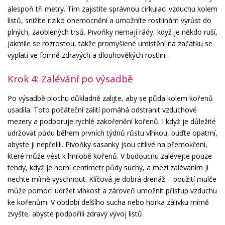
alespoň tři metry. Tím zajistíte správnou cirkulaci vzduchu kolem
listů, snížíte riziko onemocnění a umožníte rostlinám vyrůst do
plných, zaoblených trsů. Pivoňky nemají rády, když je někdo ruší,
jakmile se rozrostou, takže promyšlené umístění na začátku se
vyplatí ve formě zdravých a dlouhověkých rostlin.
Krok 4: Zalévání po výsadbě
Po výsadbě plochu důkladně zalijte, aby se půda kolem kořenů
usadila. Toto počáteční zalití pomáhá odstranit vzduchové
mezery a podporuje rychlé zakořenění kořenů. I když je důležité
udržovat půdu během prvních týdnů růstu vlhkou, buďte opatrní,
abyste ji nepřelili. Pivoňky sasanky jsou citlivé na přemokření,
které může vést k hnilobě kořenů. V budoucnu zalévejte pouze
tehdy, když je horní centimetr půdy suchý, a mezi zaléváním ji
nechte mírně vyschnout. Klíčová je dobrá drenáž – použití mulče
může pomoci udržet vlhkost a zároveň umožnit přístup vzduchu
ke kořenům. V období delšího sucha nebo horka zálivku mírně
zvyšte, abyste podpořili zdravý vývoj listů.