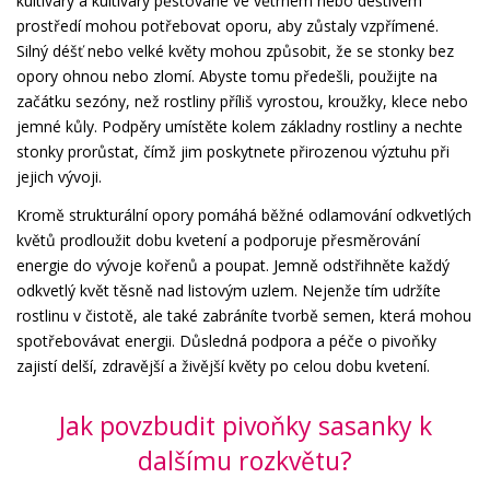
kultivary a kultivary pěstované ve větrném nebo deštivém
prostředí mohou potřebovat oporu, aby zůstaly vzpřímené.
Silný déšť nebo velké květy mohou způsobit, že se stonky bez
opory ohnou nebo zlomí. Abyste tomu předešli, použijte na
začátku sezóny, než rostliny příliš vyrostou, kroužky, klece nebo
jemné kůly. Podpěry umístěte kolem základny rostliny a nechte
stonky prorůstat, čímž jim poskytnete přirozenou výztuhu při
jejich vývoji.
Kromě strukturální opory pomáhá běžné odlamování odkvetlých
květů prodloužit dobu kvetení a podporuje přesměrování
energie do vývoje kořenů a poupat. Jemně odstřihněte každý
odkvetlý květ těsně nad listovým uzlem. Nejenže tím udržíte
rostlinu v čistotě, ale také zabráníte tvorbě semen, která mohou
spotřebovávat energii. Důsledná podpora a péče o pivoňky
zajistí delší, zdravější a živější květy po celou dobu kvetení.
Jak povzbudit pivoňky sasanky k
dalšímu rozkvětu?