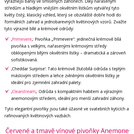
výraznější barvy ve smíšených záhonech. Díky nařaseným
středům a hladkým vnějším okvětním lístkům vytvářejí tyto
květy čistý, klasický vzhled, který se obzvláště dobře hodí do
formálních zahrad a jednobarevných květinových vzorů. Zvažte
tyto výrazné bílé a krémové odrůdy:
‚
Primevere
‚: Pivoňka „Primevere“: jedinečná krémově bílá
pivoňka s velkými, nařasenými krémovými středy
obklopenými bílými okvětními lístky – dramatická a zároveň
sofistikovaná.
‚Cheddar Surprise‘: Tato krémově žlutobílá odrůda s teplým
máslovým středem a lehce zvlněnými okvětními lístky je
ideální pro zjemnění zahradní palety.
‚
Clearstream
‚: Odrůda s kompaktním habitem a výrazným
anemonovým středem, ideální pro menší zahradní záhony.
Tyto elegantní pivoňky jsou také úžasné ve svatebních kyticích a
rafinovaných květinových vazbách.
Červené a tmavě vínové pivoňky Anemone