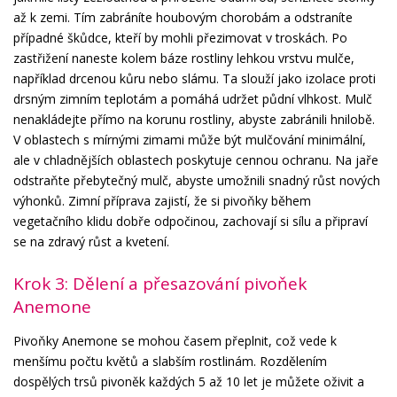
až k zemi. Tím zabráníte houbovým chorobám a odstraníte
případné škůdce, kteří by mohli přezimovat v troskách. Po
zastřižení naneste kolem báze rostliny lehkou vrstvu mulče,
například drcenou kůru nebo slámu. Ta slouží jako izolace proti
drsným zimním teplotám a pomáhá udržet půdní vlhkost. Mulč
nenakládejte přímo na korunu rostliny, abyste zabránili hnilobě.
V oblastech s mírnými zimami může být mulčování minimální,
ale v chladnějších oblastech poskytuje cennou ochranu. Na jaře
odstraňte přebytečný mulč, abyste umožnili snadný růst nových
výhonků. Zimní příprava zajistí, že si pivoňky během
vegetačního klidu dobře odpočinou, zachovají si sílu a připraví
se na zdravý růst a kvetení.
Krok 3: Dělení a přesazování pivoňek
Anemone
Pivoňky Anemone se mohou časem přeplnit, což vede k
menšímu počtu květů a slabším rostlinám. Rozdělením
dospělých trsů pivoněk každých 5 až 10 let je můžete oživit a