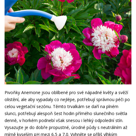
Pivoňky Anemone jsou oblíbené pro své nápadné květy a svěží
olistění, ale aby vypadaly co nejlépe, potřebují správnou péči po
celou vegetační sezónu. Těmto trvalkám se daří na plném
slunci, potřebují alespoň šest hodin přímého slunečního světla
denně, v horkém podnebí však snesou i lehký odpolední stín.
Vysazujte je do dobře propustné, úrodné půdy s neutrálním až
mírně kyselým pH mezi 6,5 a 7,0. Vyhněte se příliš vlhkým