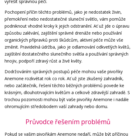
vyřešit správnou péčí.
Pochopení příčin těchto problémů, jako je nedostatek živin,
přemokření nebo nedostatečné sluneční světlo, vám pomůže
podniknout vhodné kroky k jejich odstranění. Ať už jde o úpravu
způsobu zalévání, zajištění správné drenáže nebo používání
organických přípravků proti škůdcům, aktivní péče může vše
změnit. Pravidelná údržba, jako je odlamování odkvetlých květů,
zajištění dostatečného slunečního světla a používání správných
hnojiv, podpoří zdravý růst a živé květy.
Dodržováním správných postupů péče mohou vaše pivoňky
Anemone rozkvétat rok co rok. Ať už jste zkušený zahradník,
nebo začátečník, řešení těchto běžných problémů povede ke
krásným, dlouhotrvajícím květům a celkově zdravější zahradě. S
trochou pozornosti mohou být vaše pivoňky Anemone i nadále
ohromujícím středobodem vaší zahrady nebo domu.
Průvodce řešením problémů
Pokud se vašim pivoňkám Anemone nedaří, může být příčinou