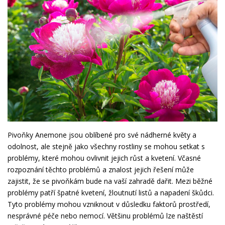
Pivoňky Anemone jsou oblíbené pro své nádherné květy a
odolnost, ale stejně jako všechny rostliny se mohou setkat s
problémy, které mohou ovlivnit jejich růst a kvetení. Včasné
rozpoznání těchto problémů a znalost jejich řešení může
zajistit, že se pivoňkám bude na vaší zahradě dařit. Mezi běžné
problémy patří špatné kvetení, žloutnutí listů a napadení škůdci.
Tyto problémy mohou vzniknout v důsledku faktorů prostředí,
nesprávné péče nebo nemocí. Většinu problémů lze naštěstí