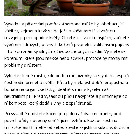
Výsadba a pěstování pivoňek Anemone může být obohacující
zážitek, zejména když se na jaře a začátkem léta začnou
rozvíjet jejich nápadné květy. Chcete-li si zajistit úspěch, začněte
výběrem zdravých, pevných kořenů pivoněk s viditelnými pupeny
– to jsou známky silných a životaschopných rostlin. Vyhněte se
kořenům, které jsou měkké nebo scvrklé, protože by mohly mít
problémy s růstem.
Vyberte slunné místo, kde budou mít pivoňky každý den alespoň
šest hodin přímého světla. Půda by měla být dobře propustná a
bohatá na organické látky, ideálně s mírně kyselým až
neutrálním pH. Před výsadbou půdu nakypřete a přimíchejte do
ní kompost, který dodá živiny a zlepší drenáž.
Při výsadbě umístěte kořen jen jeden až dva centimetry pod
povrch půdy s pupeny směřujícími vzhůru. Každou rostlinu
umístěte asi tři metry od sebe, abyste zajistili cirkulaci vzduchu a