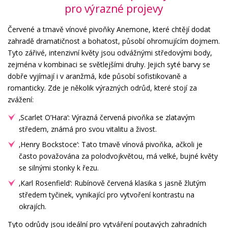
pro výrazné projevy
Červené a tmavě vínové pivoňky Anemone, které chtějí dodat
zahradě dramatičnost a bohatost, působí ohromujícím dojmem.
Tyto zářivé, intenzivní květy jsou odvážnými středovými body,
zejména v kombinaci se světlejšími druhy. Jejich syté barvy se
dobře vyjímají i v aranžmá, kde působí sofistikovaně a
romanticky. Zde je několik výrazných odrůd, které stojí za
zvážení:
‚Scarlet O’Hara‘: Výrazná červená pivoňka se zlatavým
středem, známá pro svou vitalitu a živost.
‚Henry Bockstoce‘: Tato tmavě vínová pivoňka, ačkoli je
často považována za polodvojkvětou, má velké, bujné květy
se silnými stonky k řezu.
‚Karl Rosenfield‘: Rubínově červená klasika s jasně žlutým
středem tyčinek, vynikající pro vytvoření kontrastu na
okrajích.
Tyto odrůdy jsou ideální pro vytváření poutavých zahradních