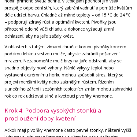
hodin přímého světla denně. V teplejším podnebí jim však
prospěje odpolední stín, který zabrání vadnutí a pomůže květům
déle udržet barvu. Chladné až mírné teploty – od 15 °C do 24 °C
– podporují zdravý růst a optimální kvetení. Pivoňky jsou
přirozeně odolné vůči chladu, a dokonce vyžadují zimní
ochlazení, aby na jaře začaly kvést.
V oblastech s tuhými zimami chraňte korunu pivoňky koncem
podzimu lehkou vrstvou mulče, abyste zabránili poškození
mrazem. Nezapomeňte mulč brzy na jaře odstranit, aby se
snadno objevily nové výhony. Náhlé výkyvy teplot nebo
vystavení extrémnímu horku mohou způsobit stres, který se
projeví menšími květy nebo zakrnělým růstem. Řízením
slunečního záření i sezónních teplotních změn mohou zahradníci
rok co rok udržovat silné a kvetoucí pivoňky Anemone.
Krok 4: Podpora vysokých stonků a
prodloužení doby kvetení
Ačkoli mají pivoňky Anemone často pevné stonky, některé vyšší