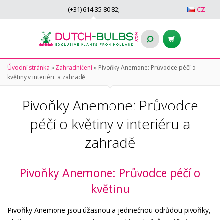
(+31)
614 35 80 82
;
CZ
Úvodní stránka
»
Zahradničení
»
Pivoňky Anemone: Průvodce péčí o
květiny v interiéru a zahradě
Pivoňky Anemone: Průvodce
péčí o květiny v interiéru a
zahradě
Pivoňky Anemone: Průvodce péčí o
květinu
Pivoňky Anemone jsou úžasnou a jedinečnou odrůdou pivoňky,