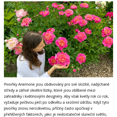
Pivoňky Anemone jsou obdivovány pro své složité, nadýchané
středy a zářivé okvětní lístky, které jsou oblíbené mezi
zahradníky i květinovými designéry. Aby však kvetly rok co rok,
vyžaduje pečlivou péči po odkvětu a sezónní údržbu. Když tyto
pivoňky znovu nerozkvetou, příčiny často spočívají v
přehlížených faktorech, jako je nedostatečné sluneční světlo,