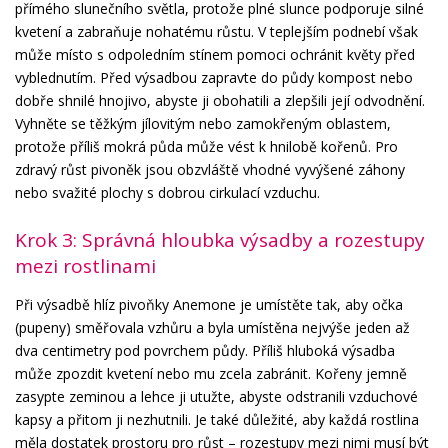
přímého slunečního světla, protože plné slunce podporuje silné
kvetení a zabraňuje nohatému růstu. V teplejším podnebí však
může místo s odpoledním stínem pomoci ochránit květy před
vyblednutím. Před výsadbou zapravte do půdy kompost nebo
dobře shnilé hnojivo, abyste ji obohatili a zlepšili její odvodnění.
Vyhněte se těžkým jílovitým nebo zamokřeným oblastem,
protože příliš mokrá půda může vést k hnilobě kořenů. Pro
zdravý růst pivoněk jsou obzvláště vhodné vyvýšené záhony
nebo svažité plochy s dobrou cirkulací vzduchu.
Krok 3: Správná hloubka výsadby a rozestupy
mezi rostlinami
Při výsadbě hlíz pivoňky Anemone je umístěte tak, aby očka
(pupeny) směřovala vzhůru a byla umístěna nejvýše jeden až
dva centimetry pod povrchem půdy. Příliš hluboká výsadba
může zpozdit kvetení nebo mu zcela zabránit. Kořeny jemně
zasypte zeminou a lehce ji utužte, abyste odstranili vzduchové
kapsy a přitom ji nezhutnili. Je také důležité, aby každá rostlina
měla dostatek prostoru pro růst – rozestupy mezi nimi musí být