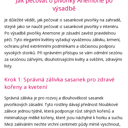
Jak pečovat o pivoňky Anemone po
výsadbě
Je důležité vědět, jak pečovat o sasankové pivoňky na zahradě,
stejně jako se naučit pečovat o sasankové pivoňky v interiéru.
Po výsadbě pivoňky Anemone je zásadní zavést pravidelnou
péči. Tyto elegantní květiny vyžadují vyváženou zálivku, krmení,
ochranu před extrémními podmínkami a občasnou podporu
vysokých stonků. Při správném přístupu se vám odmění sezónu
za sezónou zářivými, dlouhotrvajícími květy a svěžími, zdravými
listy.
Krok 1: Správná zálivka sasanek pro zdravé
kořeny a kvetení
Správná zálivka je pro rozvoj a dlouhověkost sasanek
pivoňkových zásadní. Tyto rostliny dávají přednost hloubkové
zálivce jednou týdně, která podporuje růst silných kořenů a
minimalizuje mělké kořeny, které jsou náchylné k horku a suchu.
Mezi zaléváním nechte vrchní centimetr půdy mírně vyschnout,