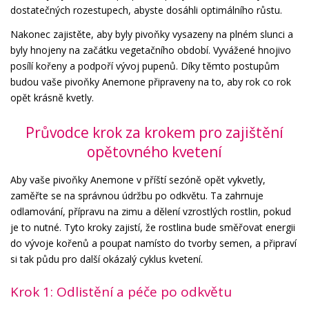
dostatečných rozestupech, abyste dosáhli optimálního růstu.
Nakonec zajistěte, aby byly pivoňky vysazeny na plném slunci a
byly hnojeny na začátku vegetačního období. Vyvážené hnojivo
posílí kořeny a podpoří vývoj pupenů. Díky těmto postupům
budou vaše pivoňky Anemone připraveny na to, aby rok co rok
opět krásně kvetly.
Průvodce krok za krokem pro zajištění
opětovného kvetení
Aby vaše pivoňky Anemone v příští sezóně opět vykvetly,
zaměřte se na správnou údržbu po odkvětu. Ta zahrnuje
odlamování, přípravu na zimu a dělení vzrostlých rostlin, pokud
je to nutné. Tyto kroky zajistí, že rostlina bude směřovat energii
do vývoje kořenů a poupat namísto do tvorby semen, a připraví
si tak půdu pro další okázalý cyklus kvetení.
Krok 1: Odlistění a péče po odkvětu