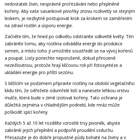
nedostatek živin, nesprávné prořezávání nebo přeplněné
kořeny. Aby vaše sasankové pivoňky znovu rozkvetly se stejným
leskem, je nezbytné postupovat krok za krokem se zaměřením
na zdraví rostlin a úsporu energie.
Začněte tím, že hned po odkvětu odstraníte odkvetlé květy. Tím
zabráníte tomu, aby rostlina odváděla energii do produkce
semen, a místo toho jí umožníte soustředit se na vývoj kořenů
a poupat. Listy ponechte neporušené, dokud přirozeně
nezežloutnou, protože hrají klíčovou roli při fotosyntéze a
ukládání energie pro příští sezónu.
S blížícím se podzimem připravte rostliny na období vegetačního
klidu tím, že odřežete odumřelé listí a nanesete lehkou vrstvu
mulče, která bude v zimě izolovat kořeny. Tato ochrana je
důležitá zejména v chladnějším podnebí, kde mráz může
poškodit spící kořeny.
Každých 5 až 10 let rozdělte vzrostlé trsy pivoněk, abyste
zabránili jejich přeplnění a podpořili proudění vzduchu.
Přesazujte je do dobře propustné půdy bohaté na živiny a v