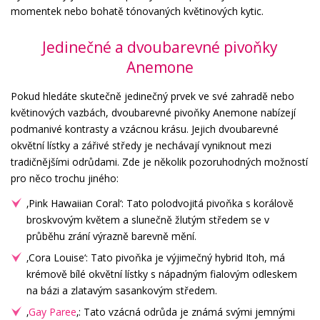
momentek nebo bohatě tónovaných květinových kytic.
Jedinečné a dvoubarevné pivoňky
Anemone
Pokud hledáte skutečně jedinečný prvek ve své zahradě nebo
květinových vazbách, dvoubarevné pivoňky Anemone nabízejí
podmanivé kontrasty a vzácnou krásu. Jejich dvoubarevné
okvětní lístky a zářivé středy je nechávají vyniknout mezi
tradičnějšími odrůdami. Zde je několik pozoruhodných možností
pro něco trochu jiného:
‚Pink Hawaiian Coral‘: Tato polodvojitá pivoňka s korálově
broskvovým květem a slunečně žlutým středem se v
průběhu zrání výrazně barevně mění.
‚Cora Louise‘: Tato pivoňka je výjimečný hybrid Itoh, má
krémově bílé okvětní lístky s nápadným fialovým odleskem
na bázi a zlatavým sasankovým středem.
‚
Gay Paree
‚: Tato vzácná odrůda je známá svými jemnými