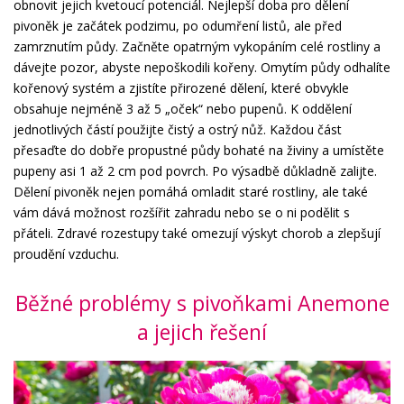
obnovit jejich kvetoucí potenciál. Nejlepší doba pro dělení
pivoněk je začátek podzimu, po odumření listů, ale před
zamrznutím půdy. Začněte opatrným vykopáním celé rostliny a
dávejte pozor, abyste nepoškodili kořeny. Omytím půdy odhalíte
kořenový systém a zjistíte přirozené dělení, které obvykle
obsahuje nejméně 3 až 5 „oček“ nebo pupenů. K oddělení
jednotlivých částí použijte čistý a ostrý nůž. Každou část
přesaďte do dobře propustné půdy bohaté na živiny a umístěte
pupeny asi 1 až 2 cm pod povrch. Po výsadbě důkladně zalijte.
Dělení pivoněk nejen pomáhá omladit staré rostliny, ale také
vám dává možnost rozšířit zahradu nebo se o ni podělit s
přáteli. Zdravé rozestupy také omezují výskyt chorob a zlepšují
proudění vzduchu.
Běžné problémy s pivoňkami Anemone
a jejich řešení