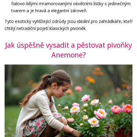
fialovo-bílými mramorovanými okvětními lístky s jedinečným
tvarem a je hravá a elegantní zároveň.
Tyto exoticky vyhlížející odrůdy jsou ideální pro zahrádkáře, kteří
chtějí netradiční pojetí klasických pivoněk.
Jak úspěšně vysadit a pěstovat pivoňky
Anemone?