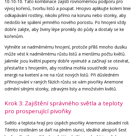
10-10-10. Tato kombinace zajistí rovnoměrnou podporu pro
vývoj kořenů, tvorbu listů a poupat. Hnojivo aplikujte kolem linie
odkapávání rostliny, nikoliv přímo na korunu nebo stonky, aby
nedošlo ke spálení jemného nového porostu. Po hnojení vždy
dobře zalijte, aby živiny lépe pronikly do půdy a dostaly se ke
kořenům.
Vyhněte se nadměrnému hnojení, protože příliš mnoho dusíku
může vést k nadměrnému růstu listů a menšímu počtu květů.
Jakmile jsou květní pupeny dobře vyvinuté a začínají se otevírat,
přestaňte s hnojením, aby rostlina mohla soustředit svou
energii na kvetení a ne na růst nových listů. Při důsledném
přihnojování v raných fázích růstu se vám pivoňky Anemone
odmění silnými stonky, zdravými listy a množstvím květů.
Krok 3: Zajištění správného světla a teploty
pro prosperující pivoňky
Světlo a teplota hrají pro úspěch pivoňky Anemone zásadní roli.
Těmto rostlinám se daří na plném slunci, ideálně alespoň šest