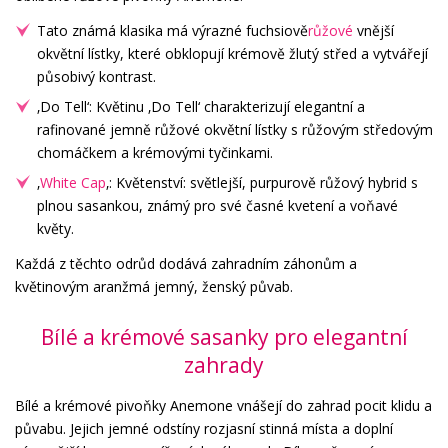
Tato známá klasika má výrazné fuchsiově
růžové
vnější
okvětní lístky, které obklopují krémově žlutý střed a vytvářejí
působivý kontrast.
‚Do Tell‘: Květinu ‚Do Tell‘ charakterizují elegantní a
rafinované jemně růžové okvětní lístky s růžovým středovým
chomáčkem a krémovými tyčinkami.
‚
White Cap
‚: Květenství: světlejší, purpurově růžový hybrid s
plnou sasankou, známý pro své časné kvetení a voňavé
květy.
Každá z těchto odrůd dodává zahradním záhonům a
květinovým aranžmá jemný, ženský půvab.
Bílé a krémové sasanky pro elegantní
zahrady
Bílé a krémové pivoňky Anemone vnášejí do zahrad pocit klidu a
půvabu. Jejich jemné odstíny rozjasní stinná místa a doplní