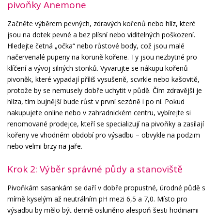
pivoňky Anemone
Začněte výběrem pevných, zdravých kořenů nebo hlíz, které
jsou na dotek pevné a bez plísní nebo viditelných poškození.
Hledejte četná „očka“ nebo růstové body, což jsou malé
načervenalé pupeny na koruně kořene. Ty jsou nezbytné pro
klíčení a vývoj silných stonků. Vyvarujte se nákupu kořenů
pivoněk, které vypadají příliš vysušeně, scvrkle nebo kašovitě,
protože by se nemusely dobře uchytit v půdě. Čím zdravější je
hlíza, tím bujnější bude růst v první sezóně i po ní. Pokud
nakupujete online nebo v zahradnickém centru, vybírejte si
renomované prodejce, kteří se specializují na pivoňky a zasílají
kořeny ve vhodném období pro výsadbu – obvykle na podzim
nebo velmi brzy na jaře.
Krok 2: Výběr správné půdy a stanoviště
Pivoňkám sasankám se daří v dobře propustné, úrodné půdě s
mírně kyselým až neutrálním pH mezi 6,5 a 7,0. Místo pro
výsadbu by mělo být denně osluněno alespoň šesti hodinami