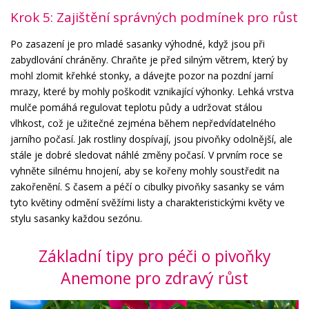
Krok 5: Zajištění správných podmínek pro růst
Po zasazení je pro mladé sasanky výhodné, když jsou při
zabydlování chráněny. Chraňte je před silným větrem, který by
mohl zlomit křehké stonky, a dávejte pozor na pozdní jarní
mrazy, které by mohly poškodit vznikající výhonky. Lehká vrstva
mulče pomáhá regulovat teplotu půdy a udržovat stálou
vlhkost, což je užitečné zejména během nepředvídatelného
jarního počasí. Jak rostliny dospívají, jsou pivoňky odolnější, ale
stále je dobré sledovat náhlé změny počasí. V prvním roce se
vyhněte silnému hnojení, aby se kořeny mohly soustředit na
zakořenění. S časem a péčí o cibulky pivoňky sasanky se vám
tyto květiny odmění svěžími listy a charakteristickými květy ve
stylu sasanky každou sezónu.
Základní tipy pro péči o pivoňky
Anemone pro zdravý růst