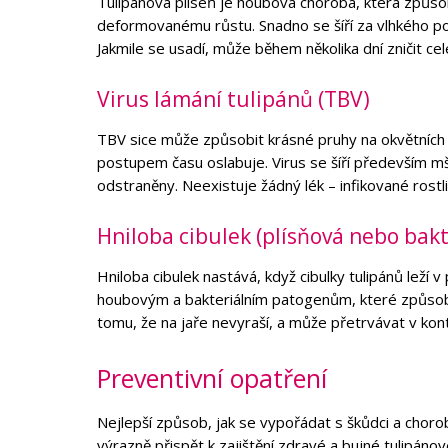
Tulipánová plíseň je houbová choroba, která způsobu
deformovanému růstu. Snadno se šíří za vlhkého poč
Jakmile se usadí, může během několika dní zničit cel
Virus lámání tulipánů (TBV)
TBV sice může způsobit krásné pruhy na okvětních lí
postupem času oslabuje. Virus se šíří především mš
odstraněny. Neexistuje žádný lék – infikované rostli
Hniloba cibulek (plísňová nebo bakt
Hniloba cibulek nastává, když cibulky tulipánů leží
houbovým a bakteriálním patogenům, které způsobuj
tomu, že na jaře nevyraší, a může přetrvávat v ko
Preventivní opatření
Nejlepší způsob, jak se vypořádat s škůdci a choroba
výrazně přispět k zajištění zdravé a bujné tulipáno