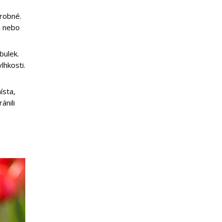
orobné.
m nebo
bulek.
lhkosti.
ísta,
ánili