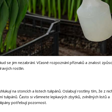
okud se jim nezabrání. Včasné rozpoznání příznaků a znalost způso
ravých rostlin.
ukují na stoncích a listech tulipánů. Oslabují rostliny tím, že z nic
ámání tulipánů. Často si všimnete lepkavých zbytků, zvlněných listů a
lipány potřebují pozornost.