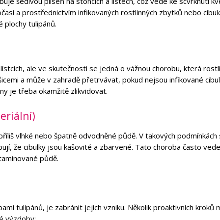
je šedivou plíseň na stoncích a listech, což vede ke scvrknutí kv
así a prostřednictvím infikovaných rostlinných zbytků nebo cibul
é plochy tulipánů.
stcích, ale ve skutečnosti se jedná o vážnou chorobu, která rostl
icemi a může v zahradě přetrvávat, pokud nejsou infikované cibu
ny je třeba okamžitě zlikvidovat.
eriální)
 v příliš vlhké nebo špatně odvodněné půdě. V takových podmínkách 
í, že cibulky jsou kašovité a zbarvené. Tato choroba často vede
ntaminované půdě.
mi tulipánů, je zabránit jejich vzniku. Několik proaktivních kroků
vé výzdoby: