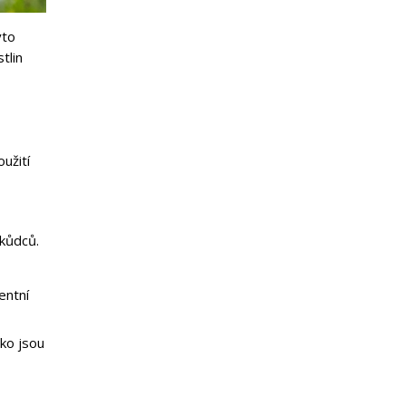
yto
tlin
užití
škůdců.
entní
ko jsou