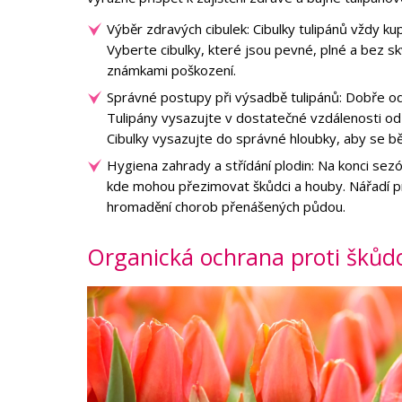
Výběr zdravých cibulek: Cibulky tulipánů vždy ku
Vyberte cibulky, které jsou pevné, plné a bez s
známkami poškození.
Správné postupy při výsadbě tulipánů: Dobře od
Tulipány vysazujte v dostatečné vzdálenosti od 
Cibulky vysazujte do správné hloubky, aby se 
Hygiena zahrady a střídání plodin: Na konci sezó
kde mohou přezimovat škůdci a houby. Nářadí pra
hromadění chorob přenášených půdou.
Organická ochrana proti šků