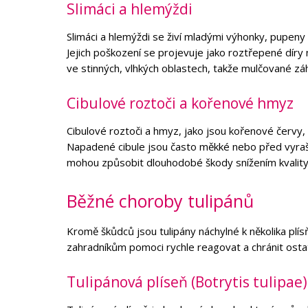
Slimáci a hlemýždi
Slimáci a hlemýždi se živí mladými výhonky, pupeny 
Jejich poškození se projevuje jako roztřepené díry 
ve stinných, vlhkých oblastech, takže mulčované zá
Cibulové roztoči a kořenové hmyz
Cibulové roztoči a hmyz, jako jsou kořenové červy,
Napadené cibule jsou často měkké nebo před vyrašen
mohou způsobit dlouhodobé škody snížením kvality k
Běžné choroby tulipánů
Kromě škůdců jsou tulipány náchylné k několika p
zahradníkům pomoci rychle reagovat a chránit ostatní
Tulipánová plíseň (Botrytis tulipae)