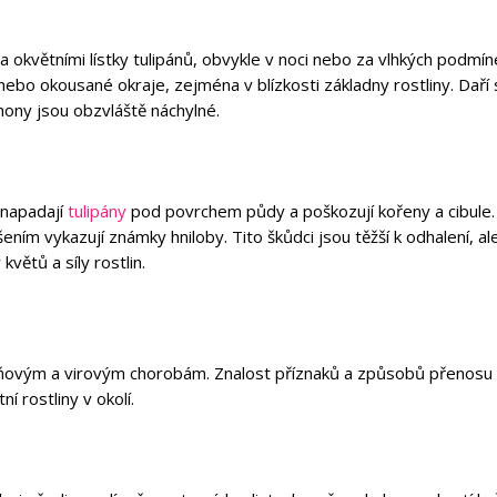
a okvětními lístky tulipánů, obvykle v noci nebo za vlhkých podmín
nebo okousané okraje, zejména v blízkosti základny rostliny. Daří 
hony jsou obzvláště náchylné.
 napadají
tulipány
pod povrchem půdy a poškozují kořeny a cibule.
ím vykazují známky hniloby. Tito škůdci jsou těžší k odhalení, al
větů a síly rostlin.
lísňovým a virovým chorobám. Znalost příznaků a způsobů přenos
 rostliny v okolí.