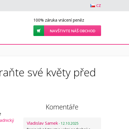
CZ
100% záruka vrácení peněz
NAVŠTIVTE NÁŠ OBCHOD
raňte své květy před
i
Komentáře
e
adnický
Vladislav Samek
- 12.10.2025