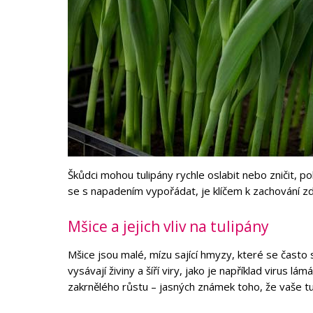
Škůdci mohou tulipány rychle oslabit nebo zničit, p
se s napadením vypořádat, je klíčem k zachování zd
Mšice a jejich vliv na tulipány
Mšice jsou malé, mízu sající hmyzy, které se často shl
vysávají živiny a šíří viry, jako je například virus l
zakrnělého růstu – jasných známek toho, že vaše tu