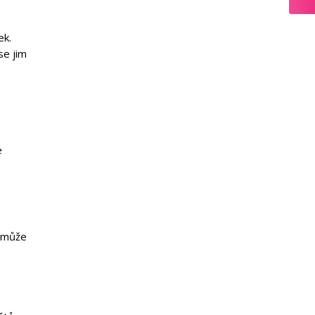
ek.
se jim
e
u může