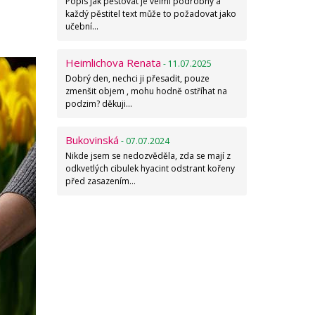
Popis jak pěstovat je velmi podrobný a
každý pěstitel text může to požadovat jako
učební…
Heimlichova Renata
- 11.07.2025
Dobrý den, nechci ji přesadit, pouze
zmenšit objem , mohu hodně ostříhat na
podzim? děkuji…
Bukovinská
- 07.07.2024
Nikde jsem se nedozvěděla, zda se mají z
odkvetlých cibulek hyacint odstrant kořeny
před zasazením…