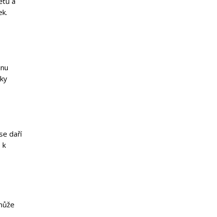
ětů a
ek.
inu
lky
se daří
 k
 může