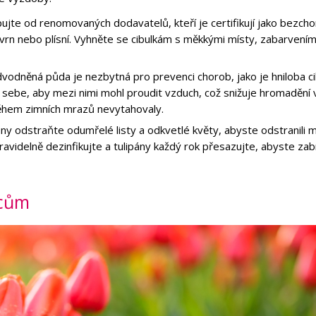
pujte od renomovaných dodavatelů, kteří je certifikují jako bezch
kvrn nebo plísní. Vyhněte se cibulkám s měkkými místy, zabarvení
vodněná půda je nezbytná pro prevenci chorob, jako je hniloba ci
sebe, aby mezi nimi mohl proudit vzduch, což snižuje hromadění v
během zimních mrazů nevytahovaly.
ny odstraňte odumřelé listy a odkvetlé květy, abyste odstranili m
videlně dezinfikujte a tulipány každý rok přesazujte, abyste zabr
dcům