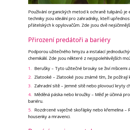
Používání organických metod k ochraně tulipánů je 
techniky jsou ideální pro zahradníky, kteří upřednostň
přátelských k opylovačům. Zde jsou dvě nejúčinnější
Přirození predátoři a bariéry
Podporou užitečného hmyzu a instalací jednoduchých
chemikálií. Zde jsou některé z nejspolehlivějších mo
Berušky – Tyto užitečné brouky se živí mšicemi a
Zlatooké – Zlatooké jsou známé tím, že požírají k
Zahradní sítě – Jemné sítě nebo plovoucí kryty chrá
Měděná páska nebo kroužky – Měď je účinná prot
bariéru.
Rozdrcené vaječné skořápky nebo křemelina – Ro
housenky a mravenci.