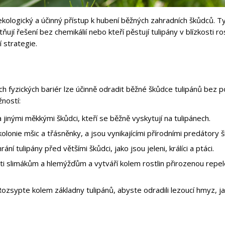
ekologický a účinný přístup k hubení běžných zahradních škůdců. T
ují řešení bez chemikálií nebo kteří pěstují tulipány v blízkosti ros
 strategie.
 fyzických bariér lze účinně odradit běžné škůdce tulipánů bez po
žností:
 jinými měkkými škůdci, kteří se běžně vyskytují na tulipánech.
olonie mšic a třásněnky, a jsou vynikajícími přírodními predátory 
ní tulipány před většími škůdci, jako jsou jeleni, králíci a ptáci.
i slimákům a hlemýžďům a vytváří kolem rostlin přirozenou repel
zsypte kolem základny tulipánů, abyste odradili lezoucí hmyz, ja