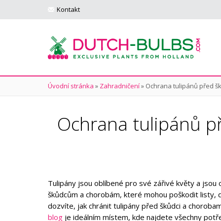
Kontakt
Úvodní stránka
»
Zahradničení
»
Ochrana tulipánů před šk
Ochrana tulipánů př
Tulipány jsou oblíbené pro své zářivé květy a jsou
škůdcům a chorobám, které mohou poškodit listy, d
dozvíte, jak chránit tulipány před škůdci a choroba
blog
je ideálním místem, kde najdete všechny potř