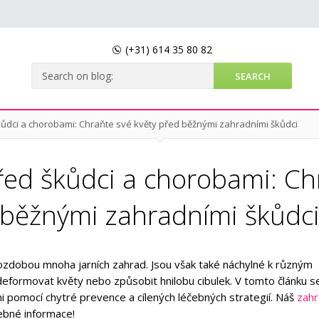
(+31)
614 35 80 82
ůdci a chorobami: Chraňte své květy před běžnými zahradními škůdci
ed škůdci a chorobami: Ch
běžnými zahradními škůdc
 ozdobou mnoha jarních zahrad. Jsou však také náchylné k různým
eformovat květy nebo způsobit hnilobu cibulek. V tomto článku s
mi pomocí chytré prevence a cílených léčebných strategií. Náš
zahr
ebné informace!