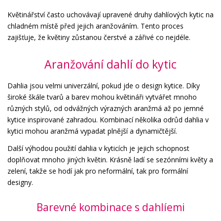
Květinářství často uchovávají upravené druhy dahlíových kytic na
chladném místě před jejich aranžováním. Tento proces
zajišťuje, že květiny zůstanou čerstvé a zářivé co nejdéle.
Aranžování dahlí do kytic
Dahlia jsou velmi univerzální, pokud jde o design kytice. Díky
široké škále tvarů a barev mohou květináři vytvářet mnoho
různých stylů, od odvážných výrazných aranžmá až po jemné
kytice inspirované zahradou. Kombinací několika odrůd dahlia v
kytici mohou aranžmá vypadat plnější a dynamičtější.
Další výhodou použití dahlia v kyticích je jejich schopnost
doplňovat mnoho jiných květin. Krásně ladí se sezónními květy a
zelení, takže se hodí jak pro neformální, tak pro formální
designy.
Barevné kombinace s dahlíemi