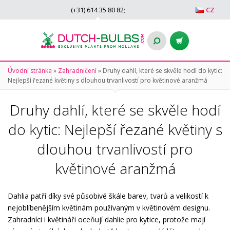
(+31)
614 35 80 82
;
CZ
Úvodní stránka
»
Zahradničení
»
Druhy dahlí, které se skvěle hodí do kytic:
Nejlepší řezané květiny s dlouhou trvanlivostí pro květinové aranžmá
Druhy dahlí, které se skvěle hodí
do kytic: Nejlepší řezané květiny s
dlouhou trvanlivostí pro
květinové aranžmá
Dahlia patří díky své působivé škále barev, tvarů a velikostí k
nejoblíbenějším květinám používaným v květinovém designu.
Zahradníci i květináři oceňují dahlie pro kytice, protože mají