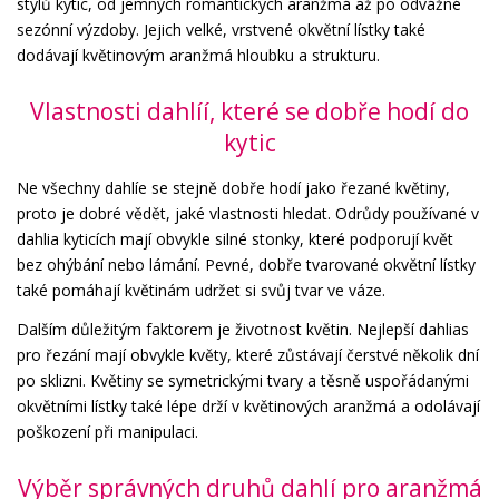
stylů kytic, od jemných romantických aranžmá až po odvážné
sezónní výzdoby. Jejich velké, vrstvené okvětní lístky také
dodávají květinovým aranžmá hloubku a strukturu.
Vlastnosti dahlíí, které se dobře hodí do
kytic
Ne všechny dahlíe se stejně dobře hodí jako řezané květiny,
proto je dobré vědět, jaké vlastnosti hledat. Odrůdy používané v
dahlia kyticích mají obvykle silné stonky, které podporují květ
bez ohýbání nebo lámání. Pevné, dobře tvarované okvětní lístky
také pomáhají květinám udržet si svůj tvar ve váze.
Dalším důležitým faktorem je životnost květin. Nejlepší dahlias
pro řezání mají obvykle květy, které zůstávají čerstvé několik dní
po sklizni. Květiny se symetrickými tvary a těsně uspořádanými
okvětními lístky také lépe drží v květinových aranžmá a odolávají
poškození při manipulaci.
Výběr správných druhů dahlí pro aranžmá