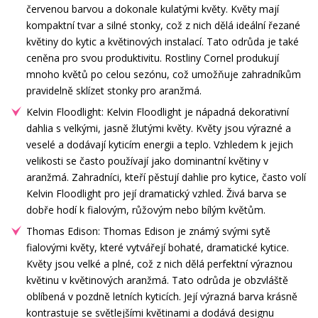
červenou barvou a dokonale kulatými květy. Květy mají
kompaktní tvar a silné stonky, což z nich dělá ideální řezané
květiny do kytic a květinových instalací. Tato odrůda je také
ceněna pro svou produktivitu. Rostliny Cornel produkují
mnoho květů po celou sezónu, což umožňuje zahradníkům
pravidelně sklízet stonky pro aranžmá.
Kelvin Floodlight: Kelvin Floodlight je nápadná dekorativní
dahlia s velkými, jasně žlutými květy. Květy jsou výrazné a
veselé a dodávají kyticím energii a teplo. Vzhledem k jejich
velikosti se často používají jako dominantní květiny v
aranžmá. Zahradníci, kteří pěstují dahlie pro kytice, často volí
Kelvin Floodlight pro její dramatický vzhled. Živá barva se
dobře hodí k fialovým, růžovým nebo bílým květům.
Thomas Edison: Thomas Edison je známý svými sytě
fialovými květy, které vytvářejí bohaté, dramatické kytice.
Květy jsou velké a plné, což z nich dělá perfektní výraznou
květinu v květinových aranžmá. Tato odrůda je obzvláště
oblíbená v pozdně letních kyticích. Její výrazná barva krásně
kontrastuje se světlejšími květinami a dodává designu