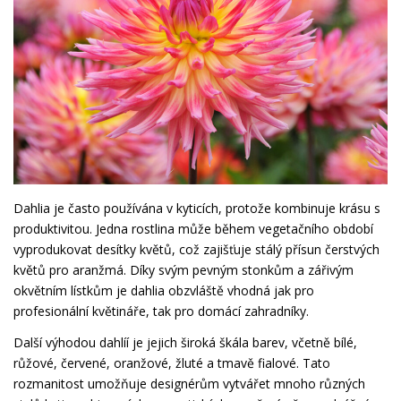
Dahlia je často používána v kyticích, protože kombinuje krásu s
produktivitou. Jedna rostlina může během vegetačního období
vyprodukovat desítky květů, což zajišťuje stálý přísun čerstvých
květů pro aranžmá. Díky svým pevným stonkům a zářivým
okvětním lístkům je dahlia obzvláště vhodná jak pro
profesionální květináře, tak pro domácí zahradníky.
Další výhodou dahlíí je jejich široká škála barev, včetně bílé,
růžové, červené, oranžové, žluté a tmavě fialové. Tato
rozmanitost umožňuje designérům vytvářet mnoho různých