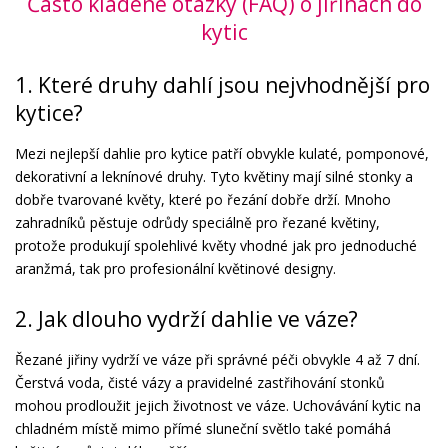
Často kladené otázky (FAQ) o jiřinách do
kytic
1. Které druhy dahlí jsou nejvhodnější pro
kytice?
Mezi nejlepší dahlie pro kytice patří obvykle kulaté, pomponové,
dekorativní a leknínové druhy. Tyto květiny mají silné stonky a
dobře tvarované květy, které po řezání dobře drží. Mnoho
zahradníků pěstuje odrůdy speciálně pro řezané květiny,
protože produkují spolehlivé květy vhodné jak pro jednoduché
aranžmá, tak pro profesionální květinové designy.
2. Jak dlouho vydrží dahlie ve váze?
Řezané jiřiny vydrží ve váze při správné péči obvykle 4 až 7 dní.
Čerstvá voda, čisté vázy a pravidelné zastřihování stonků
mohou prodloužit jejich životnost ve váze. Uchovávání kytic na
chladném místě mimo přímé sluneční světlo také pomáhá