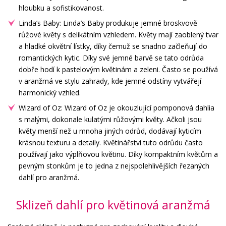
hloubku a sofistikovanost.
Linda’s Baby: Linda’s Baby produkuje jemné broskvově
růžové květy s delikátním vzhledem. Květy mají zaoblený tvar
a hladké okvětní lístky, díky čemuž se snadno začleňují do
romantických kytic. Díky své jemné barvě se tato odrůda
dobře hodí k pastelovým květinám a zeleni. Často se používá
v aranžmá ve stylu zahrady, kde jemné odstíny vytvářejí
harmonický vzhled.
Wizard of Oz: Wizard of Oz je okouzlující pomponová dahlia
s malými, dokonale kulatými růžovými květy. Ačkoli jsou
květy menší než u mnoha jiných odrůd, dodávají kyticím
krásnou texturu a detaily. Květinářství tuto odrůdu často
používají jako výplňovou květinu. Díky kompaktním květům a
pevným stonkům je to jedna z nejspolehlivějších řezaných
dahlí pro aranžmá.
Sklizeň dahlí pro květinová aranžmá