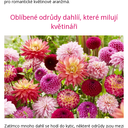
pro romantické květinové aranžmá.
Oblíbené odrůdy dahlíí, které milují
květináři
Zatímco mnoho dahlí se hodí do kytic, některé odrůdy jsou mezi