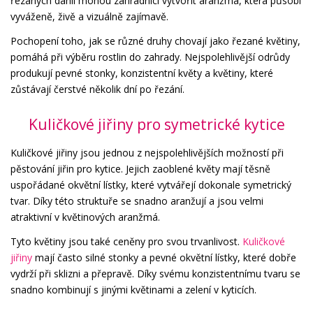
řezaných dahlí mohou zahradníci vytvořit aranžmá, která působí
vyváženě, živě a vizuálně zajímavě.
Pochopení toho, jak se různé druhy chovají jako řezané květiny,
pomáhá při výběru rostlin do zahrady. Nejspolehlivější odrůdy
produkují pevné stonky, konzistentní květy a květiny, které
zůstávají čerstvé několik dní po řezání.
Kuličkové jiřiny pro symetrické kytice
Kuličkové jiřiny jsou jednou z nejspolehlivějších možností při
pěstování jiřin pro kytice. Jejich zaoblené květy mají těsně
uspořádané okvětní lístky, které vytvářejí dokonale symetrický
tvar. Díky této struktuře se snadno aranžují a jsou velmi
atraktivní v květinových aranžmá.
Tyto květiny jsou také ceněny pro svou trvanlivost.
Kuličkové
jiřiny
mají často silné stonky a pevné okvětní lístky, které dobře
vydrží při sklizni a přepravě. Díky svému konzistentnímu tvaru se
snadno kombinují s jinými květinami a zelení v kyticích.