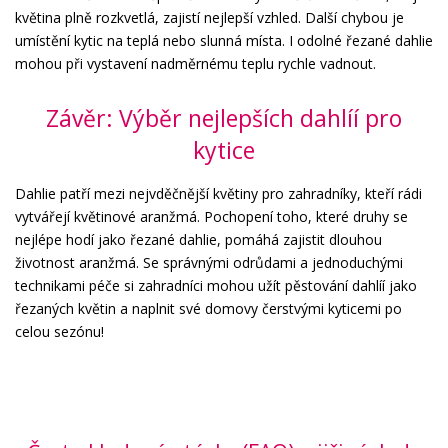
květina plně rozkvetlá, zajistí nejlepší vzhled. Další chybou je
umístění kytic na teplá nebo slunná místa. I odolné řezané dahlie
mohou při vystavení nadměrnému teplu rychle vadnout.
Závěr: Výběr nejlepších dahlíí pro
kytice
Dahlie patří mezi nejvděčnější květiny pro zahradníky, kteří rádi
vytvářejí květinové aranžmá. Pochopení toho, které druhy se
nejlépe hodí jako řezané dahlie, pomáhá zajistit dlouhou
životnost aranžmá. Se správnými odrůdami a jednoduchými
technikami péče si zahradníci mohou užít pěstování dahlíí jako
řezaných květin a naplnit své domovy čerstvými kyticemi po
celou sezónu!