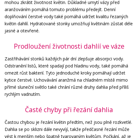
mohou zkrátit životnost květin. Důkladné umytí vázy před
aranžováním pomáhá tomuto problému předejít. Denní
doplňování čerstvé vody také pomáhá udržet kvalitu řezaných
květin dahlíí. Hydratované stonky umožňují květinám zůstat déle
jasné a otevřené.
Prodloužení životnosti dahlíí ve váze
Zastřihávání stonků každých pár dní zlepšuje absorpci vody.
Odstranění listů, které spadají pod hladinu vody, také pomáhá
omezit růst bakterií. Tyto jednoduché kroky pomáhají udržet
kytice čerstvé. Uchovávání aranžmá na chladném místě mimo
přímé sluneční světlo také chrání různé druhy dahlia před příliš
rychlým vadnutím.
Časté chyby při řezání dahlia
Častou chybou je řezání květin předtím, než jsou plně rozkvetlé.
Dahlia se po sklizni dále nevyvíjí, takže předčasné řezání může
vést k menším nebo špatně tvarovaným květům. Počkání, až je