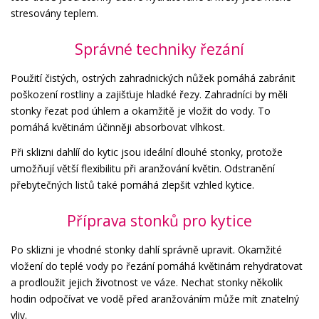
stresovány teplem.
Správné techniky řezání
Použití čistých, ostrých zahradnických nůžek pomáhá zabránit
poškození rostliny a zajišťuje hladké řezy. Zahradníci by měli
stonky řezat pod úhlem a okamžitě je vložit do vody. To
pomáhá květinám účinněji absorbovat vlhkost.
Při sklizni dahlíí do kytic jsou ideální dlouhé stonky, protože
umožňují větší flexibilitu při aranžování květin. Odstranění
přebytečných listů také pomáhá zlepšit vzhled kytice.
Příprava stonků pro kytice
Po sklizni je vhodné stonky dahlí správně upravit. Okamžité
vložení do teplé vody po řezání pomáhá květinám rehydratovat
a prodloužit jejich životnost ve váze. Nechat stonky několik
hodin odpočívat ve vodě před aranžováním může mít znatelný
vliv.