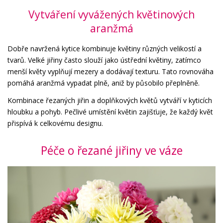
Vytváření vyvážených květinových
aranžmá
Dobře navržená kytice kombinuje květiny různých velikostí a
tvarů. Velké jiřiny často slouží jako ústřední květiny, zatímco
menší květy vyplňují mezery a dodávají texturu. Tato rovnováha
pomáhá aranžmá vypadat plně, aniž by působilo přeplněně.
Kombinace řezaných jiřin a doplňkových květů vytváří v kyticích
hloubku a pohyb. Pečlivé umístění květin zajišťuje, že každý květ
přispívá k celkovému designu.
Péče o řezané jiřiny ve váze