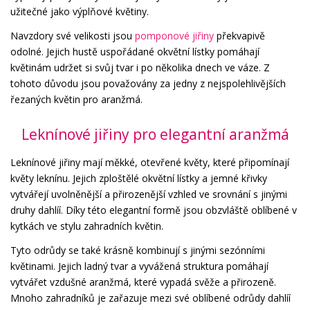
užitečné jako výplňové květiny.
Navzdory své velikosti jsou
pomponové jiřiny
překvapivě
odolné. Jejich hustě uspořádané okvětní lístky pomáhají
květinám udržet si svůj tvar i po několika dnech ve váze. Z
tohoto důvodu jsou považovány za jedny z nejspolehlivějších
řezaných květin pro aranžmá.
Leknínové jiřiny pro elegantní aranžmá
Leknínové jiřiny mají měkké, otevřené květy, které připomínají
květy leknínu. Jejich zploštělé okvětní lístky a jemné křivky
vytvářejí uvolněnější a přirozenější vzhled ve srovnání s jinými
druhy dahlíí. Díky této elegantní formě jsou obzvláště oblíbené v
kytkách ve stylu zahradních květin.
Tyto odrůdy se také krásně kombinují s jinými sezónními
květinami. Jejich ladný tvar a vyvážená struktura pomáhají
vytvářet vzdušné aranžmá, které vypadá svěže a přirozeně.
Mnoho zahradníků je zařazuje mezi své oblíbené odrůdy dahlíí