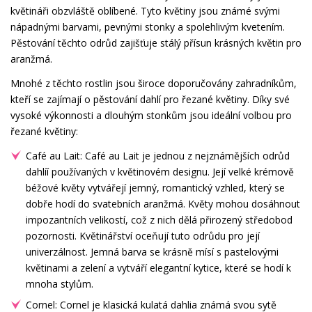
květináři obzvláště oblíbené. Tyto květiny jsou známé svými
nápadnými barvami, pevnými stonky a spolehlivým kvetením.
Pěstování těchto odrůd zajišťuje stálý přísun krásných květin pro
aranžmá.
Mnohé z těchto rostlin jsou široce doporučovány zahradníkům,
kteří se zajímají o pěstování dahlí pro řezané květiny. Díky své
vysoké výkonnosti a dlouhým stonkům jsou ideální volbou pro
řezané květiny:
Café au Lait: Café au Lait je jednou z nejznámějších odrůd
dahlíí používaných v květinovém designu. Její velké krémově
béžové květy vytvářejí jemný, romantický vzhled, který se
dobře hodí do svatebních aranžmá. Květy mohou dosáhnout
impozantních velikostí, což z nich dělá přirozený středobod
pozornosti. Květinářství oceňují tuto odrůdu pro její
univerzálnost. Jemná barva se krásně mísí s pastelovými
květinami a zelení a vytváří elegantní kytice, které se hodí k
mnoha stylům.
Cornel: Cornel je klasická kulatá dahlia známá svou sytě