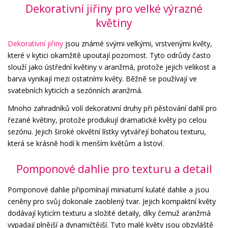
Dekorativní jiřiny pro velké výrazné
květiny
Dekorativní jiřiny
jsou známé svými velkými, vrstvenými květy,
které v kytici okamžitě upoutají pozornost. Tyto odrůdy často
slouží jako ústřední květiny v aranžmá, protože jejich velikost a
barva vynikají mezi ostatními květy. Běžně se používají ve
svatebních kyticích a sezónních aranžmá.
Mnoho zahradníků volí dekorativní druhy při pěstování dahlí pro
řezané květiny, protože produkují dramatické květy po celou
sezónu. Jejich široké okvětní lístky vytvářejí bohatou texturu,
která se krásně hodí k menším květům a listoví.
Pomponové dahlie pro texturu a detail
Pomponové dahlie připomínají miniaturní kulaté dahlie a jsou
ceněny pro svůj dokonale zaoblený tvar. Jejich kompaktní květy
dodávají kyticím texturu a složité detaily, díky čemuž aranžmá
vypadají plnější a dynamičtější. Tyto malé květy jsou obzvláště