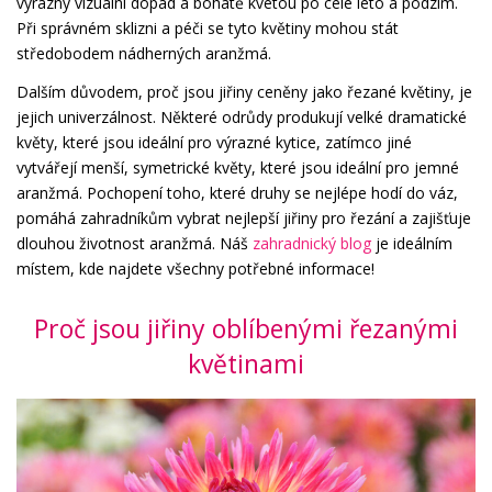
výrazný vizuální dopad a bohatě kvetou po celé léto a podzim.
Při správném sklizni a péči se tyto květiny mohou stát
středobodem nádherných aranžmá.
Dalším důvodem, proč jsou jiřiny ceněny jako řezané květiny, je
jejich univerzálnost. Některé odrůdy produkují velké dramatické
květy, které jsou ideální pro výrazné kytice, zatímco jiné
vytvářejí menší, symetrické květy, které jsou ideální pro jemné
aranžmá. Pochopení toho, které druhy se nejlépe hodí do váz,
pomáhá zahradníkům vybrat nejlepší jiřiny pro řezání a zajišťuje
dlouhou životnost aranžmá. Náš
zahradnický blog
je ideálním
místem, kde najdete všechny potřebné informace!
Proč jsou jiřiny oblíbenými řezanými
květinami