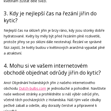
květinám zůstat déle svěží.
3. Kdy je nejlepší čas na řezání jiřin do
kytic?
Nejlepší čas na sklizeň jiřin je brzy ráno, kdy jsou stonky dobře
hydratované. Květy by měly být před řezáním plně rozkvetlé,
protože jiřiny se po sklizni dále neotevírají. Řezání ve správné
fázi zajistí, že květy budou v květinových aranžmá vypadat plné
a atraktivní.
4. Mohu si ve vašem internetovém
obchodě objednat odrůdy jiřin do kytic?
Ano! Objednání holandských jiřin z našeho internetového
obchodu
Dutch-bulbs.com
je jednoduché a pohodlné. Navštivte
naše webové stránky a prohlédněte si náš výběr odrůd jiřin,
včetně těch pocházejících z Holandska. Náš tým vaše cibulky
pečlivě zabalí a odešle, aby dorazily čerstvé a připravené k