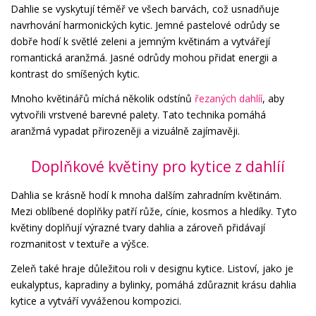
Dahlie se vyskytují téměř ve všech barvách, což usnadňuje
navrhování harmonických kytic. Jemné pastelové odrůdy se
dobře hodí k světlé zeleni a jemným květinám a vytvářejí
romantická aranžmá. Jasné odrůdy mohou přidat energii a
kontrast do smíšených kytic.
Mnoho květinářů míchá několik odstínů
řezaných dahlíí
, aby
vytvořili vrstvené barevné palety. Tato technika pomáhá
aranžmá vypadat přirozeněji a vizuálně zajímavěji.
Doplňkové květiny pro kytice z dahlíí
Dahlia se krásně hodí k mnoha dalším zahradním květinám.
Mezi oblíbené doplňky patří růže, cínie, kosmos a hledíky. Tyto
květiny doplňují výrazné tvary dahlia a zároveň přidávají
rozmanitost v textuře a výšce.
Zeleň také hraje důležitou roli v designu kytice. Listoví, jako je
eukalyptus, kapradiny a bylinky, pomáhá zdůraznit krásu dahlia
kytice a vytváří vyváženou kompozici.