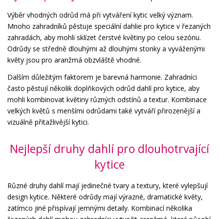
Výběr vhodných odrůd má při vytváření kytic velký význam.
Mnoho zahradníků pěstuje speciální dahlie pro kytice v řezaných
zahradách, aby mohli sklízet čerstvé květiny po celou sezónu.
Odrůdy se středně dlouhými až dlouhými stonky a vyváženými
květy jsou pro aranžmá obzvláště vhodné.
Dalším důležitým faktorem je barevná harmonie. Zahradníci
často pěstují několik doplňkových odrůd dahlí pro kytice, aby
mohli kombinovat květiny různých odstínů a textur. Kombinace
velkých květů s menšími odrůdami také vytváří přirozenější a
vizuálně přitažlivější kytici.
Nejlepší druhy dahlí pro dlouhotrvající
kytice
Různé druhy dahlí mají jedinečné tvary a textury, které vylepšují
design kytice. Některé odrůdy mají výrazné, dramatické květy,
zatímco jiné přispívají jemnými detaily. Kombinací několika