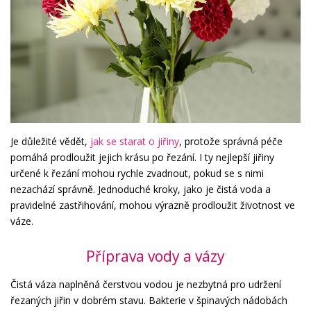
Je důležité vědět,
jak se starat o jiřiny
, protože správná péče
pomáhá prodloužit jejich krásu po řezání. I ty nejlepší jiřiny
určené k řezání mohou rychle zvadnout, pokud se s nimi
nezachází správně. Jednoduché kroky, jako je čistá voda a
pravidelné zastřihování, mohou výrazně prodloužit životnost ve
váze.
Příprava vody a vázy
Čistá váza naplněná čerstvou vodou je nezbytná pro udržení
řezaných jiřin v dobrém stavu. Bakterie v špinavých nádobách