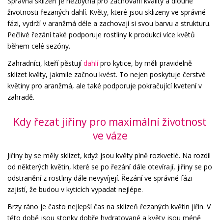
Správná sklizeň je nezbytná pro zachování kvality a dlouhé
životnosti řezaných dahlí. Květy, které jsou sklizeny ve správné
fázi, vydrží v aranžmá déle a zachovají si svou barvu a strukturu.
Pečlivé řezání také podporuje rostliny k produkci více květů
během celé sezóny.
Zahradníci, kteří pěstují
dahlí
pro kytice, by měli pravidelně
sklízet květy, jakmile začnou kvést. To nejen poskytuje čerstvé
květiny pro aranžmá, ale také podporuje pokračující kvetení v
zahradě.
Kdy řezat jiřiny pro maximální životnost
ve váze
Jiřiny by se měly sklízet, když jsou květy plně rozkvetlé. Na rozdíl
od některých květin, které se po řezání dále otevírají, jiřiny se po
odstranění z rostliny dále nevyvíjejí. Řezání ve správné fázi
zajistí, že budou v kyticích vypadat nejlépe.
Brzy ráno je často nejlepší čas na sklizeň řezaných květin jiřin. V
této době jsou stonky dobře hydratované a květy jsou méně