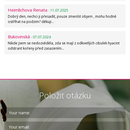
Heimlichova Renata
- 11.07.2025
Dobrý den, nechci ji přesadit, pouze zmenšit objem , mohu hodně
ostříhat na podzim? děkuji…
Bukovinská
- 07.07.2024
Nikde jsem se nedozvěděla, zda se mají z odkvetlých cibulek hyacint
odstrant kořeny před zasazením…
Položit otázku