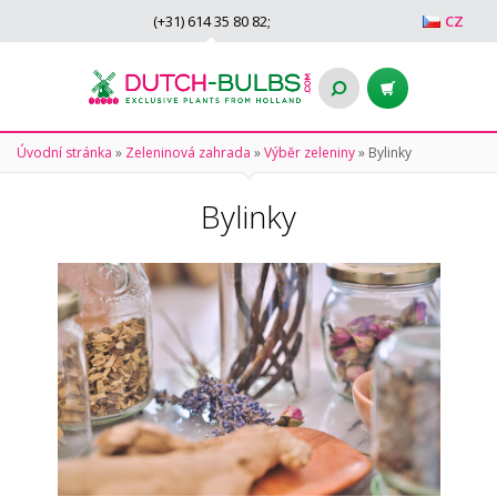
(+31)
614 35 80 82
;
CZ
Úvodní stránka
»
Zeleninová zahrada
»
Výběr zeleniny
»
Bylinky
Bylinky