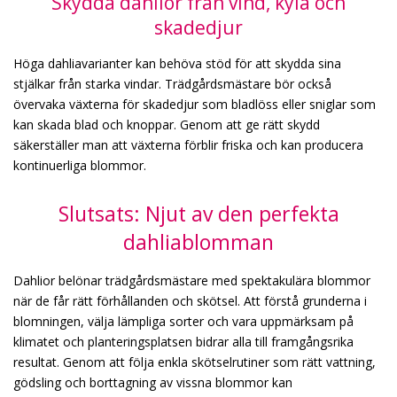
Skydda dahlior från vind, kyla och
skadedjur
Höga dahliavarianter kan behöva stöd för att skydda sina
stjälkar från starka vindar. Trädgårdsmästare bör också
övervaka växterna för skadedjur som bladlöss eller sniglar som
kan skada blad och knoppar. Genom att ge rätt skydd
säkerställer man att växterna förblir friska och kan producera
kontinuerliga blommor.
Slutsats: Njut av den perfekta
dahliablomman
Dahlior belönar trädgårdsmästare med spektakulära blommor
när de får rätt förhållanden och skötsel. Att förstå grunderna i
blomningen, välja lämpliga sorter och vara uppmärksam på
klimatet och planteringsplatsen bidrar alla till framgångsrika
resultat. Genom att följa enkla skötselrutiner som rätt vattning,
gödsling och borttagning av vissna blommor kan