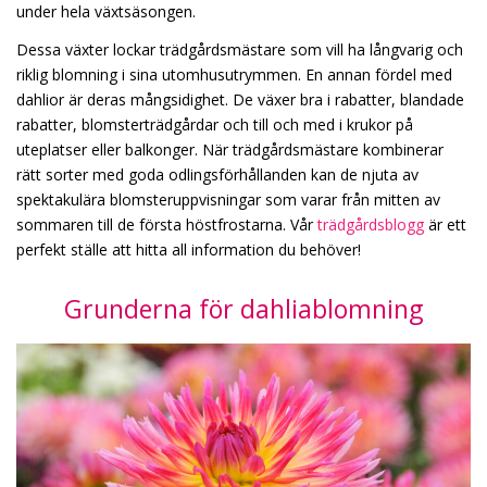
under hela växtsäsongen.
Dessa växter lockar trädgårdsmästare som vill ha långvarig och
riklig blomning i sina utomhusutrymmen. En annan fördel med
dahlior är deras mångsidighet. De växer bra i rabatter, blandade
rabatter, blomsterträdgårdar och till och med i krukor på
uteplatser eller balkonger. När trädgårdsmästare kombinerar
rätt sorter med goda odlingsförhållanden kan de njuta av
spektakulära blomsteruppvisningar som varar från mitten av
sommaren till de första höstfrostarna. Vår
trädgårdsblogg
är ett
perfekt ställe att hitta all information du behöver!
Grunderna för dahliablomning