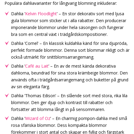
Populära dahliavarianter för långvarig blomning inkluderar:
Dahlia ’
Kelvin Floodlight
’ – En stor dekorativ sort med ljusa
gula blommor som sticker ut i alla rabatter. Den producerar
imponerande blommor under hela säsongen och fungerar
bra som en central växt i trädgårdskompositioner.
Dahlia ’Cornel’ – En klassisk kuldahlia känd för sina djupröda,
perfekt formade blommor. Denna sort blommar rikligt och är
också utmärkt för snittblomsarrangemang.
Dahlia ’
Café au Lait
’ – En av de mest kända dekorativa
dahliorna, beundrad för sina stora krämbeige blommor. Den
används ofta i trädgårdsarrangemang och buketter på grund
av sin eleganta färg.
Dahlia ’Thomas Edison’ – En slående sort med stora, rika lila
blommor. Den ger djup och kontrast till rabatter och
fortsätter att blomma långt in på sensommaren.
Dahlia ’
Wizard of Oz
’ – En charmig pompon-dahlia med små
rosa sfäriska blommor. Dess kompakta blommor
förekommer i stort antal och skapar en fyllig och färgstark