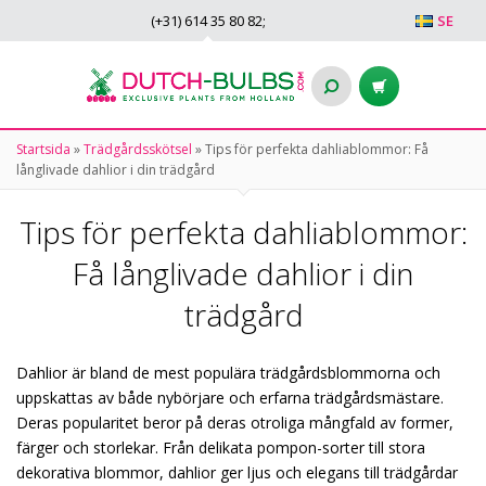
(+31)
614 35 80 82
;
SE
Startsida
»
Trädgårdsskötsel
»
Tips för perfekta dahliablommor: Få
långlivade dahlior i din trädgård
Tips för perfekta dahliablommor:
Få långlivade dahlior i din
trädgård
Dahlior är bland de mest populära trädgårdsblommorna och
uppskattas av både nybörjare och erfarna trädgårdsmästare.
Deras popularitet beror på deras otroliga mångfald av former,
färger och storlekar. Från delikata pompon-sorter till stora
dekorativa blommor, dahlior ger ljus och elegans till trädgårdar