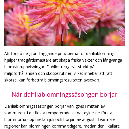
Att förstå de grundläggande principerna för dahliablomning
hjälper trädgårdsmästare att skapa friska växter och långvariga
blomsteruppvisningar. Dahlior reagerar starkt på
miljöförhållanden och skötselrutiner, vilket innebär att rätt
skötsel kan förbättra blomningsresultaten avsevärt.
När dahliablomningssäsongen börjar
Dahliablomningssäsongen börjar vanligtvis i mitten av
sommaren. I de flesta tempererade klimat dyker de första
blommorna upp mellan juli och början av augusti. I varmare
regioner kan blomningen komma tidigare, medan den i kallare