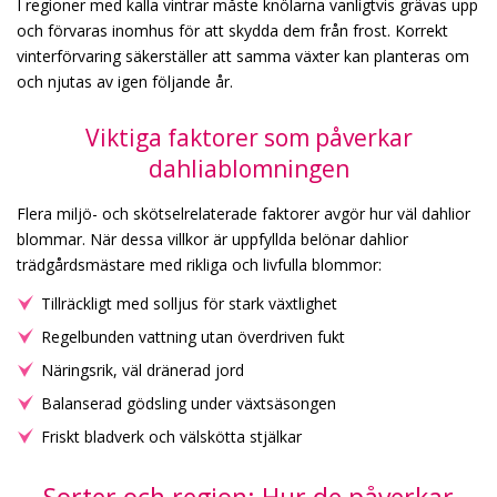
I regioner med kalla vintrar måste knölarna vanligtvis grävas upp
och förvaras inomhus för att skydda dem från frost. Korrekt
vinterförvaring säkerställer att samma växter kan planteras om
och njutas av igen följande år.
Viktiga faktorer som påverkar
dahliablomningen
Flera miljö- och skötselrelaterade faktorer avgör hur väl dahlior
blommar. När dessa villkor är uppfyllda belönar dahlior
trädgårdsmästare med rikliga och livfulla blommor:
Tillräckligt med solljus för stark växtlighet
Regelbunden vattning utan överdriven fukt
Näringsrik, väl dränerad jord
Balanserad gödsling under växtsäsongen
Friskt bladverk och välskötta stjälkar
Sorter och region: Hur de påverkar