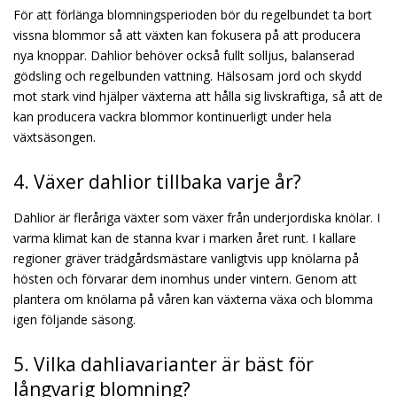
För att förlänga blomningsperioden bör du regelbundet ta bort
vissna blommor så att växten kan fokusera på att producera
nya knoppar. Dahlior behöver också fullt solljus, balanserad
gödsling och regelbunden vattning. Hälsosam jord och skydd
mot stark vind hjälper växterna att hålla sig livskraftiga, så att de
kan producera vackra blommor kontinuerligt under hela
växtsäsongen.
4. Växer dahlior tillbaka varje år?
Dahlior är fleråriga växter som växer från underjordiska knölar. I
varma klimat kan de stanna kvar i marken året runt. I kallare
regioner gräver trädgårdsmästare vanligtvis upp knölarna på
hösten och förvarar dem inomhus under vintern. Genom att
plantera om knölarna på våren kan växterna växa och blomma
igen följande säsong.
5. Vilka dahliavarianter är bäst för
långvarig blomning?