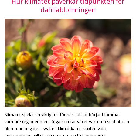
Hur klimatet påverkar tidpunkten för
dahliablomningen
Klimatet spelar en viktig roll för när dahlior börjar blomma. I
varmare regioner med långa somrar växer växterna snabbt och
blommar tidigare. I svalare klimat kan tillväxten vara
långsammare, vilket försenar de första blommorna.