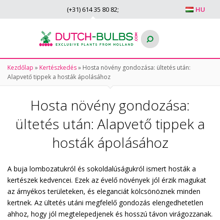
(+31)
614 35 80 82
;
HU
Kezdőlap
»
Kertészkedés
»
Hosta növény gondozása: ültetés után:
Alapvető tippek a hosták ápolásához
Hosta növény gondozása:
ültetés után: Alapvető tippek a
hosták ápolásához
A buja lombozatukról és sokoldalúságukról ismert hosták a
kertészek kedvencei. Ezek az évelő növények jól érzik magukat
az árnyékos területeken, és eleganciát kölcsönöznek minden
kertnek. Az ültetés utáni megfelelő gondozás elengedhetetlen
ahhoz, hogy jól megtelepedjenek és hosszú távon virágozzanak.