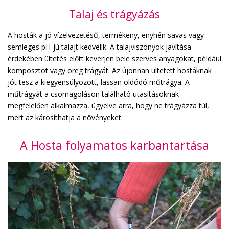
Talaj és trágyázás
A hosták a jó vízelvezetésű, termékeny, enyhén savas vagy
semleges pH-jú talajt kedvelik. A talajviszonyok javítása
érdekében ültetés előtt keverjen bele szerves anyagokat, például
komposztot vagy öreg trágyát. Az újonnan ültetett hostáknak
jót tesz a kiegyensúlyozott, lassan oldódó műtrágya. A
műtrágyát a csomagoláson található utasításoknak
megfelelően alkalmazza, ügyelve arra, hogy ne trágyázza túl,
mert az károsíthatja a növényeket.
A Hosta folyamatos karbantartása