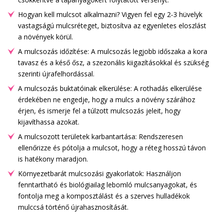
Hogyan kell mulcsot alkalmazni? Vigyen fel egy 2-3 hüvelyk
vastagságú mulcsréteget, biztosítva az egyenletes eloszlást
a növények körül.
A mulcsozás időzítése: A mulcsozás legjobb időszaka a kora
tavasz és a késő ősz, a szezonális kiigazításokkal és szükség
szerinti újrafelhordással.
A mulcsozás buktatóinak elkerülése: A rothadás elkerülése
érdekében ne engedje, hogy a mulcs a növény szárához
érjen, és ismerje fel a túlzott mulcsozás jeleit, hogy
kijavíthassa azokat.
A mulcsozott területek karbantartása: Rendszeresen
ellenőrizze és pótolja a mulcsot, hogy a réteg hosszú távon
is hatékony maradjon.
Környezetbarát mulcsozási gyakorlatok: Használjon
fenntartható és biológiailag lebomló mulcsanyagokat, és
fontolja meg a komposztálást és a szerves hulladékok
mulccsá történő újrahasznosítását.