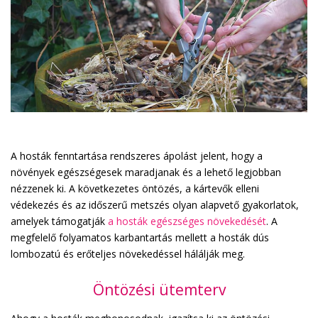
A hosták fenntartása rendszeres ápolást jelent, hogy a
növények egészségesek maradjanak és a lehető legjobban
nézzenek ki. A következetes öntözés, a kártevők elleni
védekezés és az időszerű metszés olyan alapvető gyakorlatok,
amelyek támogatják
a hosták egészséges növekedését
. A
megfelelő folyamatos karbantartás mellett a hosták dús
lombozatú és erőteljes növekedéssel hálálják meg.
Öntözési ütemterv