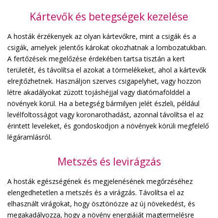
Kártevők és betegségek kezelése
A hosták érzékenyek az olyan kártevőkre, mint a csigák és a
csigák, amelyek jelentős károkat okozhatnak a lombozatukban.
A fertőzések megelőzése érdekében tartsa tisztán a kert
területét, és távolítsa el azokat a törmelékeket, ahol a kártevők
elrejtőzhetnek. Használjon szerves csigapelyhet, vagy hozzon
létre akadályokat zúzott tojáshéjjal vagy diatómafölddel a
növények körül. Ha a betegség bármilyen jelét észleli, például
levélfoltosságot vagy koronarothadást, azonnal távolítsa el az
érintett leveleket, és gondoskodjon a növények körüli megfelelő
légáramlásról.
Metszés és levirágzás
A hosták egészségének és megjelenésének megőrzéséhez
elengedhetetlen a metszés és a virágzás. Távolítsa el az
elhasznált virágokat, hogy ösztönözze az új növekedést, és
megakadályozza, hogy a növény energiáját magtermelésre