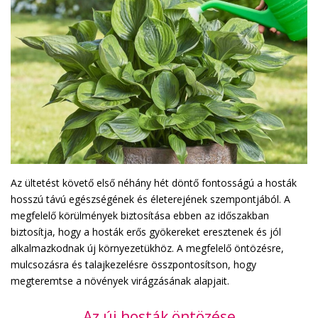
Az ültetést követő első néhány hét döntő fontosságú a hosták
hosszú távú egészségének és életerejének szempontjából. A
megfelelő körülmények biztosítása ebben az időszakban
biztosítja, hogy a hosták erős gyökereket eresztenek és jól
alkalmazkodnak új környezetükhöz. A megfelelő öntözésre,
mulcsozásra és talajkezelésre összpontosítson, hogy
megteremtse a növények virágzásának alapjait.
Az új hosták öntözése