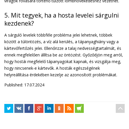
virágok rovására történő túlzott lombnövekedéshez vezethet.
5. Mit tegyek, ha a hosta levelei sárgulni
kezdenek?
A sárguló levelek többféle probléma jelei lehetnek, többek
között a túlöntözés, a víz alá kerülés, a tápanyaghiány vagy a
kártevőfertőzés jelei. Ellenőrizze a talaj nedvességtartalmát, és
ennek megfelelően állítsa be az öntözést. Győződjön meg arról,
hogy hostái megfelelő tápanyagokat kapnak, és vizsgálja meg,
hogy nincsenek-e kártevők. A hosták egészségének
helyreállítása érdekében kezelje az azonosított problémákat.
Published: 17.07.2024