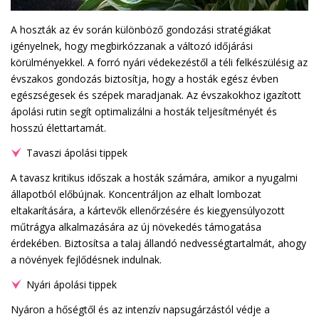
A hoszták az év során különböző gondozási stratégiákat
igényelnek, hogy megbirkózzanak a változó időjárási
körülményekkel. A forró nyári védekezéstől a téli felkészülésig az
évszakos gondozás biztosítja, hogy a hosták egész évben
egészségesek és szépek maradjanak. Az évszakokhoz igazított
ápolási rutin segít optimalizálni a hosták teljesítményét és
hosszú élettartamát.
Tavaszi ápolási tippek
A tavasz kritikus időszak a hosták számára, amikor a nyugalmi
állapotból előbújnak. Koncentráljon az elhalt lombozat
eltakarítására, a kártevők ellenőrzésére és kiegyensúlyozott
műtrágya alkalmazására az új növekedés támogatása
érdekében. Biztosítsa a talaj állandó nedvességtartalmát, ahogy
a növények fejlődésnek indulnak.
Nyári ápolási tippek
Nyáron a hőségtől és az intenzív napsugárzástól védje a