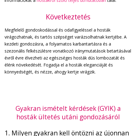
információkat a
hostákról szóló teljes útmutatóban
talál.
Következtetés
Megfelelő gondoskodással és odafigyeléssel a hosták
virágozhatnak, és tartós szépséget varázsolhatnak kertjébe. A
kezdeti gondozásra, a folyamatos karbantartásra és a
szezonális felkészülésre vonatkozó iránymutatások betartásával
évről évre élvezheti az egészséges hosták dús lombozatát és
élénk növekedését. Fogadja el a hosták eleganciáját és
könnyedségét, és nézze, ahogy kertje virágzik.
Gyakran ismételt kérdések (GYIK) a
hosták ültetés utáni gondozásáról
1. Milyen gyakran kell öntözni az újonnan