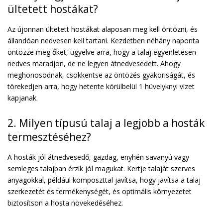
ültetett hostákat?
Az újonnan ültetett hostákat alaposan meg kell öntözni, és
állandóan nedvesen kell tartani. Kezdetben néhány naponta
öntözze meg őket, ügyelve arra, hogy a talaj egyenletesen
nedves maradjon, de ne legyen átnedvesedett. Ahogy
meghonosodnak, csökkentse az öntözés gyakoriságát, és
törekedjen arra, hogy hetente körülbelül 1 hüvelyknyi vizet
kapjanak.
2. Milyen típusú talaj a legjobb a hosták
termesztéséhez?
A hosták jól átnedvesedő, gazdag, enyhén savanyú vagy
semleges talajban érzik jól magukat. Kertje talaját szerves
anyagokkal, például komposzttal javítsa, hogy javítsa a talaj
szerkezetét és termékenységét, és optimális környezetet
biztosítson a hosta növekedéséhez.