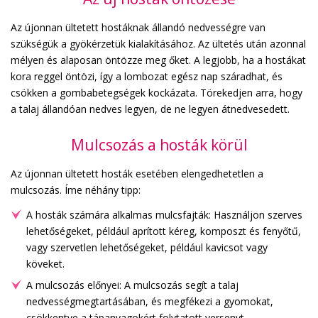
Az újonnan ültetett hostáknak állandó nedvességre van
szükségük a gyökérzetük kialakításához. Az ültetés után azonnal
mélyen és alaposan öntözze meg őket. A legjobb, ha a hostákat
kora reggel öntözi, így a lombozat egész nap száradhat, és
csökken a gombabetegségek kockázata. Törekedjen arra, hogy
a talaj állandóan nedves legyen, de ne legyen átnedvesedett.
Mulcsozás a hosták körül
Az újonnan ültetett hosták esetében elengedhetetlen a
mulcsozás. Íme néhány tipp:
A hosták számára alkalmas mulcsfajták: Használjon szerves
lehetőségeket, például aprított kéreg, komposzt és fenyőtű,
vagy szervetlen lehetőségeket, például kavicsot vagy
köveket.
A mulcsozás előnyei: A mulcsozás segít a talaj
nedvességmegtartásában, és megfékezi a gyomokat,
csökkentve a tápanyagokért folytatott versenyt.