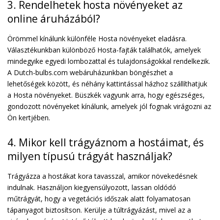
3. Rendelhetek hosta növényeket az
online áruházából?
Örömmel kínálunk különféle Hosta növényeket eladásra.
Választékunkban különböző Hosta-fajták találhatók, amelyek
mindegyike egyedi lombozattal és tulajdonságokkal rendelkezik.
A Dutch-bulbs.com webáruházunkban böngészhet a
lehetőségek között, és néhány kattintással házhoz szállíthatjuk
a Hosta növényeket. Büszkék vagyunk arra, hogy egészséges,
gondozott növényeket kínálunk, amelyek jól fognak virágozni az
Ön kertjében.
4. Mikor kell trágyáznom a hostáimat, és
milyen típusú trágyát használjak?
Trágyázza a hostákat kora tavasszal, amikor növekedésnek
indulnak. Használjon kiegyensúlyozott, lassan oldódó
műtrágyát, hogy a vegetációs időszak alatt folyamatosan
tápanyagot biztosítson. Kerülje a túltrágyázást, mivel az a