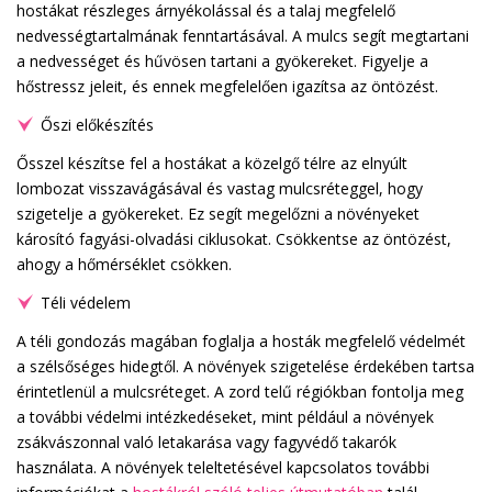
hostákat részleges árnyékolással és a talaj megfelelő
nedvességtartalmának fenntartásával. A mulcs segít megtartani
a nedvességet és hűvösen tartani a gyökereket. Figyelje a
hőstressz jeleit, és ennek megfelelően igazítsa az öntözést.
Őszi előkészítés
Ősszel készítse fel a hostákat a közelgő télre az elnyúlt
lombozat visszavágásával és vastag mulcsréteggel, hogy
szigetelje a gyökereket. Ez segít megelőzni a növényeket
károsító fagyási-olvadási ciklusokat. Csökkentse az öntözést,
ahogy a hőmérséklet csökken.
Téli védelem
A téli gondozás magában foglalja a hosták megfelelő védelmét
a szélsőséges hidegtől. A növények szigetelése érdekében tartsa
érintetlenül a mulcsréteget. A zord telű régiókban fontolja meg
a további védelmi intézkedéseket, mint például a növények
zsákvászonnal való letakarása vagy fagyvédő takarók
használata. A növények teleltetésével kapcsolatos további