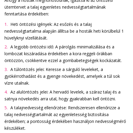
Ahogy a hosták meghonosodnak, igazítsa ki az öntözési
ütemtervet a talaj egyenletes nedvességtartalmának
fenntartása érdekében:
Heti öntözési igények: Az esőzés és a talaj
nedvességtartalma alapján állítsa be a hosták heti körülbelül 1
hüvelyknyi vízellátását.
A legjobb öntözési idő: A párolgás minimalizálása és a
lombozat kiszáradása érdekében a kora reggeli órákban
öntözzön, csökkentve ezzel a gombabetegségek kockázatát.
A túlöntözés jelei: Keresse a sárguló leveleket, a
gyökérrothadást és a gyenge növekedést, amelyek a túl sok
vízre utalnak.
Az alulöntözés jelei: A hervadó levelek, a száraz talaj és a
satnya növekedés arra utal, hogy gyakrabban kell öntözni.
A talajnedvesség ellenőrzése: Rendszeresen ellenőrizze a
talaj nedvességtartalmát az egyenletesség biztosítása
érdekében; a pontosság érdekében használjon nedvességmérő
készüléket.