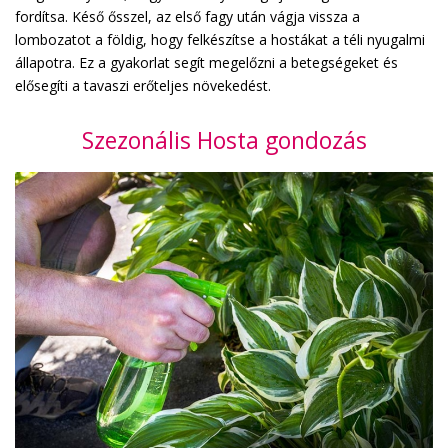
fordítsa. Késő ősszel, az első fagy után vágja vissza a
lombozatot a földig, hogy felkészítse a hostákat a téli nyugalmi
állapotra. Ez a gyakorlat segít megelőzni a betegségeket és
elősegíti a tavaszi erőteljes növekedést.
Szezonális Hosta gondozás