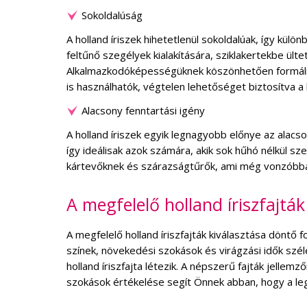
Sokoldalúság
A holland íriszek hihetetlenül sokoldalúak, így külö
feltűnő szegélyek kialakítására, sziklakertekbe ül
Alkalmazkodóképességüknek köszönhetően formális 
is használhatók, végtelen lehetőséget biztosítva a
Alacsony fenntartási igény
A holland íriszek egyik legnagyobb előnye az alacso
így ideálisak azok számára, akik sok hűhó nélkül sze
kártevőknek és szárazságtűrők, ami még vonzóbbá 
A megfelelő holland íriszfajták
A megfelelő holland íriszfajták kiválasztása döntő
színek, növekedési szokások és virágzási idők szél
holland íriszfajta létezik. A népszerű fajták jell
szokások értékelése segít Önnek abban, hogy a le