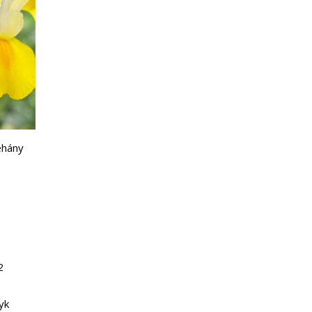
éhány
2
yk