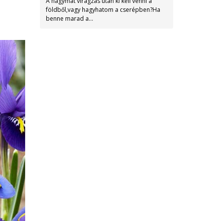
A hagymát virágzás után ki kell venni a
földből,vagy hagyhatom a cserépben?Ha
benne marad a…