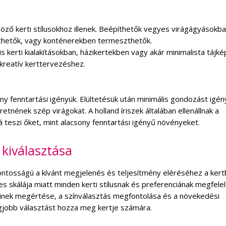
nböző kerti stílusokhoz illenek. Beépíthetők vegyes virágágyásokba
tethetők, vagy konténerekben termeszthetők.
kerti kialakításokban, házikertekben vagy akár minimalista tájk
 kreatív kerttervezéshez.
ny fenntartási igényük. Elültetésük után minimális gondozást igén
retnének szép virágokat. A holland íriszek általában ellenállnak a
teszi őket, mint alacsony fenntartási igényű növényeket.
 kiválasztása
 fontosságú a kívánt megjelenés és teljesítmény eléréséhez a kert
es skálája miatt minden kerti stílusnak és preferenciának megfele
emzőinek megértése, a színválasztás megfontolása és a növekedési
gjobb választást hozza meg kertje számára.