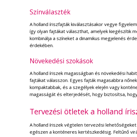
Színválaszték
A holland íriszfajták kiválasztásakor vegye figyelem
így olyan fajtákat választhat, amelyek kiegészítik
kombinálja a színeket a dinamikus megjelenés érd
érdekében.
Növekedési szokások
A holland íriszek magasságban és növekedési habit
fajtákat válasszon. Egyes fajták magasabbra nőnek
kompaktabbak, és a szegélyek elején vagy konténer
magasságát és elterjedését, hogy biztosítsa, hogy 
Tervezési ötletek a holland íri
A holland íriszek végtelen tervezési lehetőségeke
egészen a konténeres kertészkedésig. Feltűnő vir