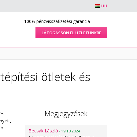
HU
100% pénzvisszafizetési garancia
LÁTOGASSON EL ÜZLETÜNKBE
tépítési ötletek és
Megjegyzések
 és
nyeit,
bb
Becsák László
- 19.10.2024