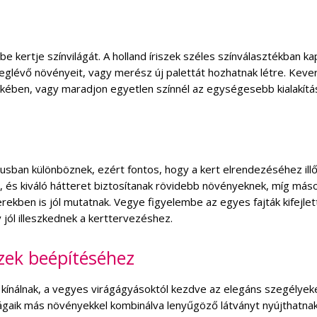
be kertje színvilágát. A holland íriszek széles színválasztékban ka
 meglévő növényeit, vagy merész új palettát hozhatnak létre. Keve
ekében, vagy maradjon egyetlen színnél az egységesebb kialakítá
usban különböznek, ezért fontos, hogy a kert elrendezéséhez ill
, és kiváló hátteret biztosítanak rövidebb növényeknek, míg más
ekben is jól mutatnak. Vegye figyelembe az egyes fajták kifejlet
jól illeszkednek a kerttervezéshez.
szek beépítéséhez
t kínálnak, a vegyes virágágyásoktól kezdve az elegáns szegélyek
ágaik más növényekkel kombinálva lenyűgöző látványt nyújthatna