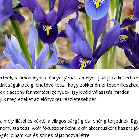
ertnek, számos olyan előnnyel járnak, amelyek javítják a kültéri ter
oldalúságuk pedig lehetővé teszi, hogy zökkenőmentesen illeszked
zek alacsony fenntartási igényűek, így kiváló választás minden
ljuk meg ezeket az előnyöket részletesebben.
a mély lilától és kéktől a világos sárgáig és fehérig terjednek. Eg
inomulttá tesz. Akár fókuszpontként, akár akcentusként használják
égét, dinamikus és színes tájat hozva létre.