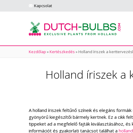
Kapcsolat
Kezdőlap
»
Kertészkedés
»
Holland íriszek a kerttervezés
Holland íriszek a 
A holland íriszek feltűnő színeik és elegáns formá
gyönyörű kiegészítői bármely kertnek. Ez a cikk fe
tippeket ad a megfelelő fajták kiválasztásához, és 
információt és gyakorlati tanácsot találhat a
hollan