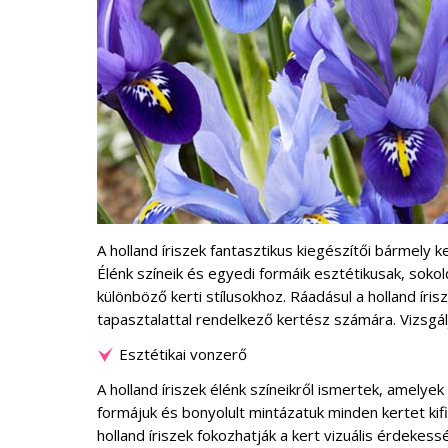
A holland íriszek fantasztikus kiegészítői bármely k
Élénk színeik és egyedi formáik esztétikusak, sok
különböző kerti stílusokhoz. Ráadásul a holland íris
tapasztalattal rendelkező kertész számára. Vizsgá
Esztétikai vonzerő
A holland íriszek élénk színeikről ismertek, amelyek 
formájuk és bonyolult mintázatuk minden kertet kif
holland íriszek fokozhatják a kert vizuális érdekess