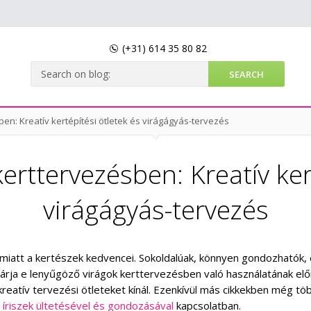
(+31)
614 35 80 82
ben: Kreatív kertépítési ötletek és virágágyás-tervezés
kerttervezésben: Kreatív ker
virágágyás-tervezés
ik miatt a kertészek kedvencei. Sokoldalúak, könnyen gondozhatók,
ltárja e lenyűgöző virágok kerttervezésben való használatának elő
kreatív tervezési ötleteket kínál. Ezenkívül más cikkekben még tö
d íriszek ültetésével és gondozásával
kapcsolatban.