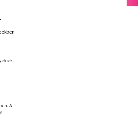
,
épekben
yelnek,
ben. A
lő