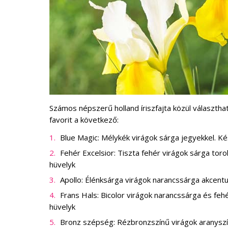
Számos népszerű holland íriszfajta közül választh
favorit a következő:
Blue Magic: Mélykék virágok sárga jegyekkel. Ké
Fehér Excelsior: Tiszta fehér virágok sárga tor
hüvelyk
Apollo: Élénksárga virágok narancssárga akcentu
Frans Hals: Bicolor virágok narancssárga és feh
hüvelyk
Bronz szépség: Rézbronzszínű virágok aranyszí