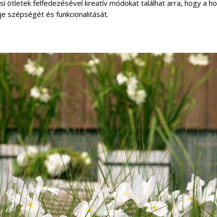
i ötletek felfedezésével kreatív módokat találhat arra, hogy a ho
tje szépségét és funkcionalitását.