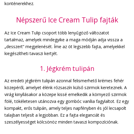
konténerekhez.
Népszerű Ice Cream Tulip fajták
Az Ice Cream Tulip csoport több lenyűgöző változatot
tartalmaz, amelyek mindegyike a maga módján adja vissza a
„desszert” megjelenését. Íme az öt legszebb fajta, amelyekkel
kiegészítheti tavaszi kertjét.
1. Jégkrém tulipán
Az eredeti jégkrém tulipán azonnal felismerhető krémes fehér
közepéről, amelyet élénk rózsaszín külső szirmok kereteznek. A
virág kinyílásakor a közepe kissé emelkedik a környező szirmok
fölé, tökéletesen utánozva egy gombóc vanília fagylaltot. Ez egy
kompakt, erős tulipán, amely teljes napfényben és jól lecsapolt
talajban teljesít a legjobban. Ez a fajta eleganciát és
szeszélyességet kölcsönöz minden tavaszi kompozíciónak.