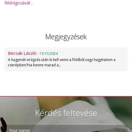
feldolgozását
.
Megjegyzések
Becsák László
- 19.10.2024
A hagymát virágzás után ki kell venni a földből,vagy hagyhatom a
cserépben?Ha benne marad a…
Kérdés feltevése