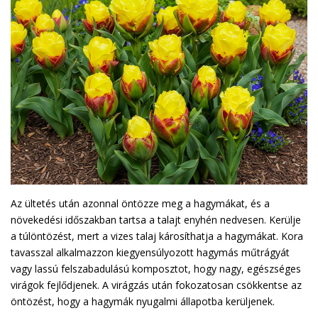
Az ültetés után azonnal öntözze meg a hagymákat, és a
növekedési időszakban tartsa a talajt enyhén nedvesen. Kerülje
a túlöntözést, mert a vizes talaj károsíthatja a hagymákat. Kora
tavasszal alkalmazzon kiegyensúlyozott hagymás műtrágyát
vagy lassú felszabadulású komposztot, hogy nagy, egészséges
virágok fejlődjenek. A virágzás után fokozatosan csökkentse az
öntözést, hogy a hagymák nyugalmi állapotba kerüljenek.