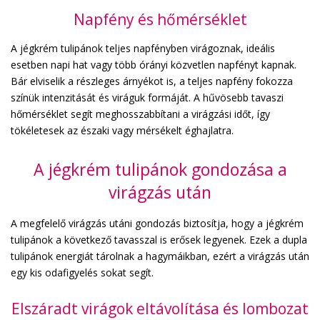
Napfény és hőmérséklet
A jégkrém tulipánok teljes napfényben virágoznak, ideális
esetben napi hat vagy több órányi közvetlen napfényt kapnak.
Bár elviselik a részleges árnyékot is, a teljes napfény fokozza
színük intenzitását és viráguk formáját. A hűvösebb tavaszi
hőmérséklet segít meghosszabbítani a virágzási időt, így
tökéletesek az északi vagy mérsékelt éghajlatra.
A jégkrém tulipánok gondozása a
virágzás után
A megfelelő virágzás utáni gondozás biztosítja, hogy a jégkrém
tulipánok a következő tavasszal is erősek legyenek. Ezek a dupla
tulipánok energiát tárolnak a hagymáikban, ezért a virágzás után
egy kis odafigyelés sokat segít.
Elszáradt virágok eltávolítása és lombozat