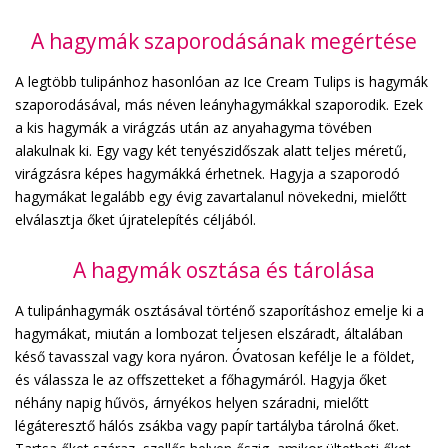
A hagymák szaporodásának megértése
A legtöbb tulipánhoz hasonlóan az Ice Cream Tulips is hagymák
szaporodásával, más néven leányhagymákkal szaporodik. Ezek
a kis hagymák a virágzás után az anyahagyma tövében
alakulnak ki. Egy vagy két tenyészidőszak alatt teljes méretű,
virágzásra képes hagymákká érhetnek. Hagyja a szaporodó
hagymákat legalább egy évig zavartalanul növekedni, mielőtt
elválasztja őket újratelepítés céljából.
A hagymák osztása és tárolása
A tulipánhagymák osztásával történő szaporításhoz emelje ki a
hagymákat, miután a lombozat teljesen elszáradt, általában
késő tavasszal vagy kora nyáron. Óvatosan kefélje le a földet,
és válassza le az offszetteket a főhagymáról. Hagyja őket
néhány napig hűvös, árnyékos helyen száradni, mielőtt
légáteresztő hálós zsákba vagy papír tartályba tárolná őket.