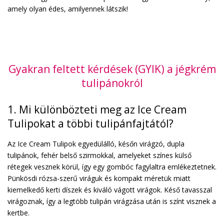
amely olyan édes, amilyennek látszik!
Gyakran feltett kérdések (GYIK) a jégkrém
tulipánokról
1. Mi különbözteti meg az Ice Cream
Tulipokat a többi tulipánfajtától?
Az Ice Cream Tulipok egyedülálló, későn virágzó, dupla
tulipánok, fehér belső szirmokkal, amelyeket színes külső
rétegek vesznek körül, így egy gombóc fagylaltra emlékeztetnek.
Pünkösdi rózsa-szerű viráguk és kompakt méretük miatt
kiemelkedő kerti díszek és kiváló vágott virágok. Késő tavasszal
virágoznak, így a legtöbb tulipán virágzása után is színt visznek a
kertbe.