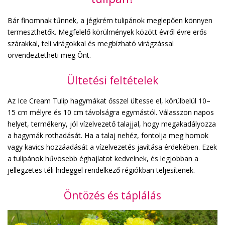
Bár finomnak tűnnek, a jégkrém tulipánok meglepően könnyen
termeszthetők. Megfelelő körülmények között évről évre erős
szárakkal, teli virágokkal és megbízható virágzással
örvendeztetheti meg Önt.
Ültetési feltételek
Az Ice Cream Tulip hagymákat ősszel ültesse el, körülbelül 10–
15 cm mélyre és 10 cm távolságra egymástól. Válasszon napos
helyet, termékeny, jól vízelvezető talajjal, hogy megakadályozza
a hagymák rothadását. Ha a talaj nehéz, fontolja meg homok
vagy kavics hozzáadását a vízelvezetés javítása érdekében. Ezek
a tulipánok hűvösebb éghajlatot kedvelnek, és legjobban a
jellegzetes téli hideggel rendelkező régiókban teljesítenek.
Öntözés és táplálás