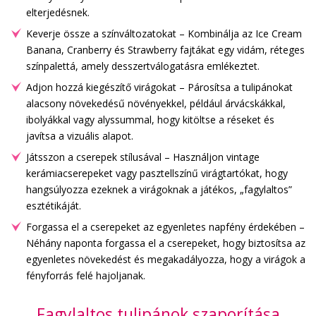
elterjedésnek.
Keverje össze a színváltozatokat – Kombinálja az Ice Cream
Banana, Cranberry és Strawberry fajtákat egy vidám, réteges
színpalettá, amely desszertválogatásra emlékeztet.
Adjon hozzá kiegészítő virágokat – Párosítsa a tulipánokat
alacsony növekedésű növényekkel, például árvácskákkal,
ibolyákkal vagy alyssummal, hogy kitöltse a réseket és
javítsa a vizuális alapot.
Játsszon a cserepek stílusával – Használjon vintage
kerámiacserepeket vagy pasztellszínű virágtartókat, hogy
hangsúlyozza ezeknek a virágoknak a játékos, „fagylaltos”
esztétikáját.
Forgassa el a cserepeket az egyenletes napfény érdekében –
Néhány naponta forgassa el a cserepeket, hogy biztosítsa az
egyenletes növekedést és megakadályozza, hogy a virágok a
fényforrás felé hajoljanak.
Fagylaltos tulipánok szaporítása