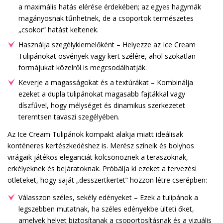
a maximális hatás elérése érdekében; az egyes hagymák
magányosnak tűnhetnek, de a csoportok természetes
„csokor” hatást keltenek.
Használja szegélykiemelőként – Helyezze az Ice Cream
Tulipánokat ösvények vagy kert szélére, ahol szokatlan
formájukat közelről is megcsodálhatják.
Keverje a magasságokat és a textúrákat – Kombinálja
ezeket a dupla tulipánokat magasabb fajtákkal vagy
díszfűvel, hogy mélységet és dinamikus szerkezetet
teremtsen tavaszi szegélyében.
Az Ice Cream Tulipánok kompakt alakja miatt ideálisak
konténeres kertészkedéshez is. Merész színeik és bolyhos
virágaik játékos eleganciát kölcsönöznek a teraszoknak,
erkélyeknek és bejáratoknak. Próbálja ki ezeket a tervezési
ötleteket, hogy saját „desszertkertet” hozzon létre cserépben:
Válasszon széles, sekély edényeket – Ezek a tulipánok a
legszebben mutatnak, ha széles edényekbe ülteti őket,
amelyek helyet biztosítanak a csoportosításnak és a vizuális