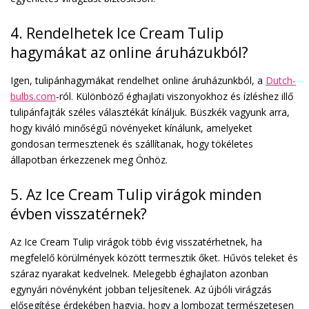
4. Rendelhetek Ice Cream Tulip
hagymákat az online áruházukból?
Igen, tulipánhagymákat rendelhet online áruházunkból, a
Dutch-
bulbs.com
-ról. Különböző éghajlati viszonyokhoz és ízléshez illő
tulipánfajták széles választékát kínáljuk. Büszkék vagyunk arra,
hogy kiváló minőségű növényeket kínálunk, amelyeket
gondosan termesztenek és szállítanak, hogy tökéletes
állapotban érkezzenek meg Önhöz.
5. Az Ice Cream Tulip virágok minden
évben visszatérnek?
Az Ice Cream Tulip virágok több évig visszatérhetnek, ha
megfelelő körülmények között termesztik őket. Hűvös teleket és
száraz nyarakat kedvelnek. Melegebb éghajlaton azonban
egynyári növényként jobban teljesítenek. Az újbóli virágzás
elősegítése érdekében hagyja, hogy a lombozat természetesen