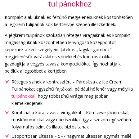
tulipánokhoz
Kompakt alakjuknak és feltűnő megjelenésüknek köszönhetően
a jégkrém tulipánok sok kerttervbe szépen illeszkednek.
A jégkrém tulipánok szokatlan réteges virágaiknak és kompakt
magasságuknak köszönhetően lenyűgöző középpontot
képeznek a kert szegélyein. Játékos „fagylaltgombóc”
megjelenésük varázslatos színekkel és kontrasztokkal
gazdagítja a vegyes tavaszi kompozíciókat. Így hozhatja ki
belőlük a legtöbbet a kertjében:
Réteges színek a kontrasztért – Párosítsa az Ice Cream
Tulipánokat egyszínű fajtákkal, például hófehér vagy mélylila
tulipánokkal
, hogy többszínű virágai még jobban
kiemelkedjenek.
Kombinálja kora tavaszi virágokkal – Körülvéve jácintokkal,
muskáriumokkal vagy nárciszokkal, így a szezon egészében
folyamatos színt és illatot biztosítanak.
Csoportosan ültesse – 5–7 hagymát ültessen egymás mellé