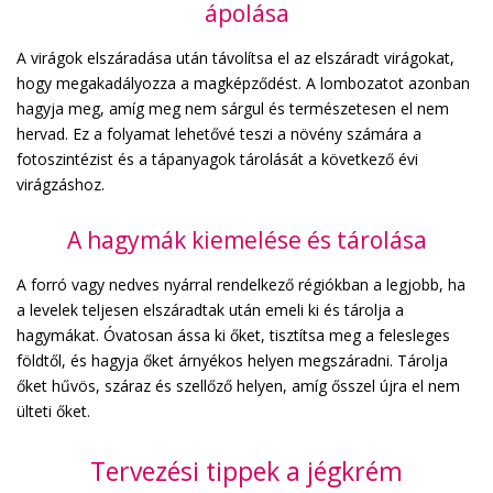
ápolása
A virágok elszáradása után távolítsa el az elszáradt virágokat,
hogy megakadályozza a magképződést. A lombozatot azonban
hagyja meg, amíg meg nem sárgul és természetesen el nem
hervad. Ez a folyamat lehetővé teszi a növény számára a
fotoszintézist és a tápanyagok tárolását a következő évi
virágzáshoz.
A hagymák kiemelése és tárolása
A forró vagy nedves nyárral rendelkező régiókban a legjobb, ha
a levelek teljesen elszáradtak után emeli ki és tárolja a
hagymákat. Óvatosan ássa ki őket, tisztítsa meg a felesleges
földtől, és hagyja őket árnyékos helyen megszáradni. Tárolja
őket hűvös, száraz és szellőző helyen, amíg ősszel újra el nem
ülteti őket.
Tervezési tippek a jégkrém