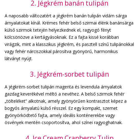
2. Jégkrém banán tulipán
A naposabb változatért a jégkrém banán tulipán vidám sárga
árnyalatokat kínál. Krémes fehér belső szirmai élénk banánsárga
külső szirmok tetején helyezkednek el, ragyogó fényt
kölcsönözve a kertágyásoknak. Ez a fajta kissé korábban
virágzik, mint a klasszikus jégkrém, és pasztell színű tulipánokkal
vagy fehér nárciszokkal párosítva gyönyörű, harmonikus
látványt nyújt.
3. Jégkrém-sorbet tulipán
A jégkrém-sorbet tulipán magenta és levendula árnyalatok
gazdag keverékével méltó a nevéhez. A belső szirmok fehér
„tölteléket” alkotnak, amely gyönyörűen kontrasztot képez a
bogyós árnyalatú külső résszel. Ez egy kompakt, szemet
gyönyörködtető fajta, amely ideális konténerekbe vagy
ösvények mentén csoportosítva, ahol színei ragyoghatnak.
4. Ice Cream Cranberry Tulip