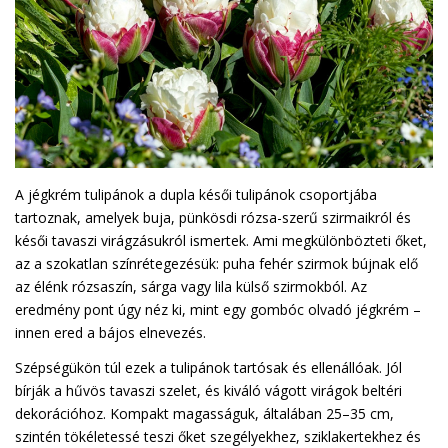
A jégkrém tulipánok a dupla késői tulipánok csoportjába
tartoznak, amelyek buja, pünkösdi rózsa-szerű szirmaikról és
késői tavaszi virágzásukról ismertek. Ami megkülönbözteti őket,
az a szokatlan színrétegezésük: puha fehér szirmok bújnak elő
az élénk rózsaszín, sárga vagy lila külső szirmokból. Az
eredmény pont úgy néz ki, mint egy gombóc olvadó jégkrém –
innen ered a bájos elnevezés.
Szépségükön túl ezek a tulipánok tartósak és ellenállóak. Jól
bírják a hűvös tavaszi szelet, és kiváló vágott virágok beltéri
dekorációhoz. Kompakt magasságuk, általában 25–35 cm,
szintén tökéletessé teszi őket szegélyekhez, sziklakertekhez és