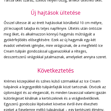
Tartsa őket száraz, szellős helyen őszig, amikor ültetheti őket.
Új hajtások ültetése
Ősszel ültesse át az érett hajtásokat körülbelül 10 cm mélyre,
jól lecsapolt talajba és teljes napfényre. Ültetés után öntözze
meg őket, és alkalmazzon könnyű hagymás műtrágyát a
gyökérfejlődés elősegítésére. Ezek az új hagymák egy-két
évadot vehetnek igénybe, mire virágoznak, de a megfelelő Ice
Cream tulipán gondozással ugyanazokkal a réteges,
desszertszerű virágokkal jutalmaznak, amelyeket annyira szeret.
Következtetés
Krémes közepükkel és színes külső szirmaikkal az Ice Cream
tulipánok a legegyedibb tulipánfajták közé tartoznak. Ötvözik az
újdonságot és az eleganciát, és minden tavasszal valami igazán
különlegeset kínálnak a kertészeknek és a virágkedvelőknek.
Egyszerű gondozási lépéseket követve évről évre élvezheti
ezeket a figyelemre méltó tulipánokat – egy kertészeti élmény,