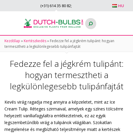
(+31)
614 35 80 82
;
HU
Kezdőlap
»
Kertészkedés
»
Fedezze fel a jégkrém tulipánt: hogyan
termesztheti a legkülönlegesebb tulipánfajtát
Fedezze fel a jégkrém tulipánt:
hogyan termesztheti a
legkülönlegesebb tulipánfajtát
Kevés virág ragadja meg annyira a képzeletet, mint az Ice
Cream Tulip. Réteges szirmaival, amelyek egy színes tölcsérre
helyezett vaníliafagylaltra emlékeztetnek, ez az egyik
legszembetűnőbb virág a tulipánok világában. Szokatlan
megjelenése és megbízható teljesítménye miatt a kertészek