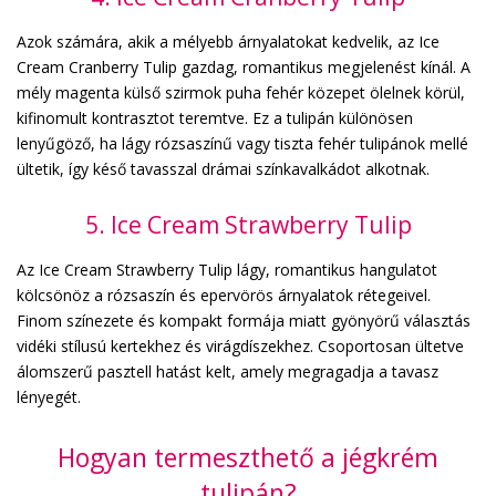
Azok számára, akik a mélyebb árnyalatokat kedvelik, az Ice
Cream Cranberry Tulip gazdag, romantikus megjelenést kínál. A
mély magenta külső szirmok puha fehér közepet ölelnek körül,
kifinomult kontrasztot teremtve. Ez a tulipán különösen
lenyűgöző, ha lágy rózsaszínű vagy tiszta fehér tulipánok mellé
ültetik, így késő tavasszal drámai színkavalkádot alkotnak.
5. Ice Cream Strawberry Tulip
Az Ice Cream Strawberry Tulip lágy, romantikus hangulatot
kölcsönöz a rózsaszín és epervörös árnyalatok rétegeivel.
Finom színezete és kompakt formája miatt gyönyörű választás
vidéki stílusú kertekhez és virágdíszekhez. Csoportosan ültetve
álomszerű pasztell hatást kelt, amely megragadja a tavasz
lényegét.
Hogyan termeszthető a jégkrém
tulipán?