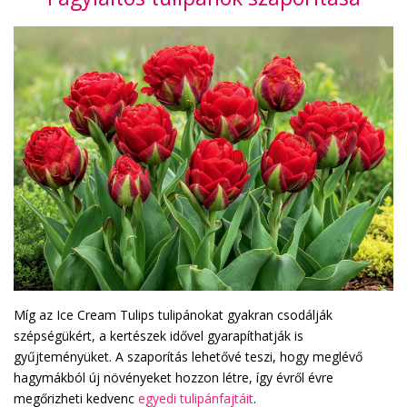
Míg az Ice Cream Tulips tulipánokat gyakran csodálják
szépségükért, a kertészek idővel gyarapíthatják is
gyűjteményüket. A szaporítás lehetővé teszi, hogy meglévő
hagymákból új növényeket hozzon létre, így évről évre
megőrizheti kedvenc
egyedi tulipánfajtáit
.