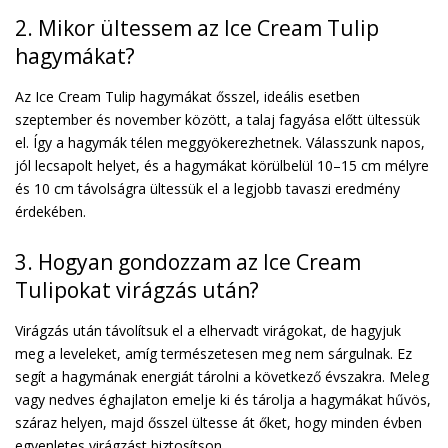
2. Mikor ültessem az Ice Cream Tulip
hagymákat?
Az Ice Cream Tulip hagymákat ősszel, ideális esetben
szeptember és november között, a talaj fagyása előtt ültessük
el. Így a hagymák télen meggyökerezhetnek. Válasszunk napos,
jól lecsapolt helyet, és a hagymákat körülbelül 10–15 cm mélyre
és 10 cm távolságra ültessük el a legjobb tavaszi eredmény
érdekében.
3. Hogyan gondozzam az Ice Cream
Tulipokat virágzás után?
Virágzás után távolítsuk el a elhervadt virágokat, de hagyjuk
meg a leveleket, amíg természetesen meg nem sárgulnak. Ez
segít a hagymának energiát tárolni a következő évszakra. Meleg
vagy nedves éghajlaton emelje ki és tárolja a hagymákat hűvös,
száraz helyen, majd ősszel ültesse át őket, hogy minden évben
egyenletes virágzást biztosítson.