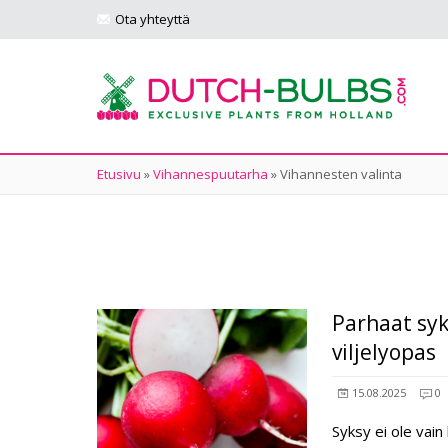
Ota yhteyttä
Etusivu
»
Vihannespuutarha
»
Vihannesten valinta
Parhaat syk
viljelyopas
15.08.2025
0
Syksy ei ole vain