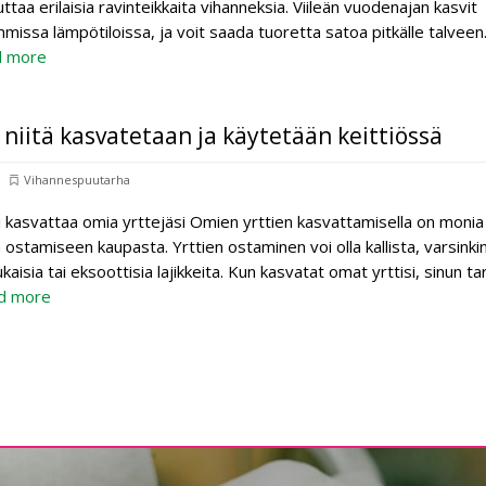
uttaa erilaisia ravinteikkaita vihanneksia. Viileän vuodenajan kasvit
missa lämpötiloissa, ja voit saada tuoretta satoa pitkälle talveen
d more
n niitä kasvatetaan ja käytetään keittiössä
Vihannespuutarha
si kasvattaa omia yrttejäsi Omien yrttien kasvattamisella on monia
 ostamiseen kaupasta. Yrttien ostaminen voi olla kallista, varsinki
aisia tai eksoottisia lajikkeita. Kun kasvatat omat yrttisi, sinun ta
d more