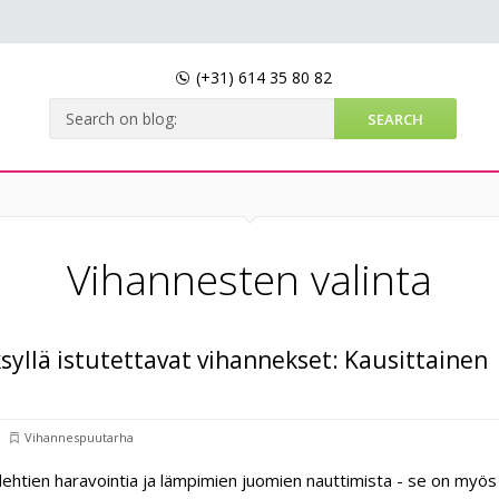
(+31)
614 35 80 82
Vihannesten valinta
syllä istutettavat vihannekset: Kausittainen
Vihannespuutarha
 lehtien haravointia ja lämpimien juomien nauttimista - se on myös