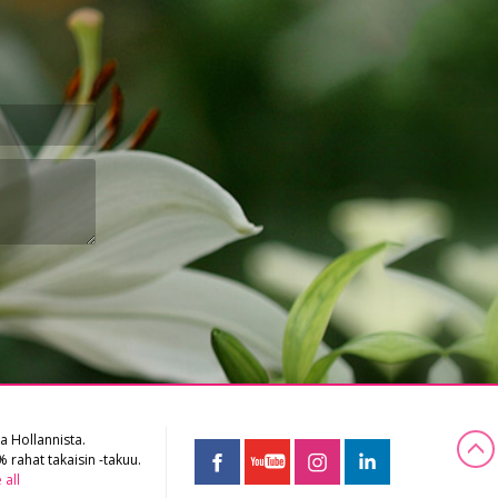
a Hollannista.
 rahat takaisin -takuu.
 all