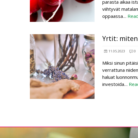
parasta aikaa ist
viihtyvät matalam
oppaassa…
Rea
Yrtit: mite
11.05.2023
0
Miksi sinun pitäi
verrattuna niiden
haluat luonnonmuk
investoida…
Rea