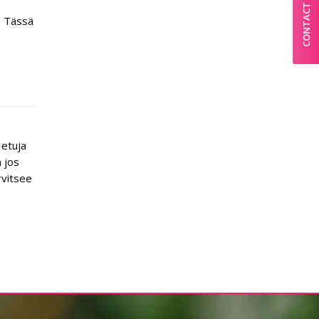
CONTACT
. Tässä
 etuja
n jos
rvitsee