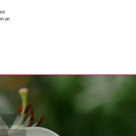
ros
en un