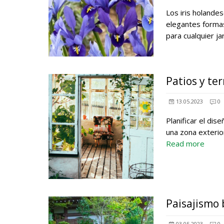
Los iris holandes
elegantes formas
para cualquier ja
Patios y te
13.05.2023
0
Planificar el dis
una zona exterior
Read more
Paisajismo 
03.05.2023
0