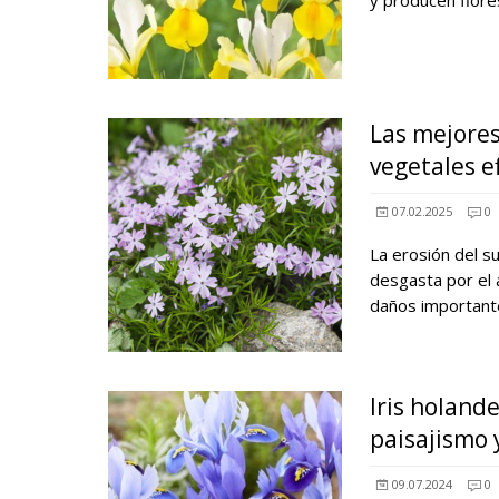
y producen flor
Las mejores
vegetales e
07.02.2025
0
La erosión del su
desgasta por el 
daños importan
Iris holande
paisajismo 
09.07.2024
0