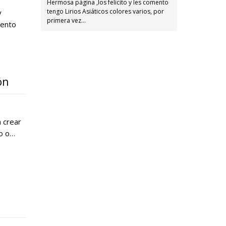
Hermosa página ,los felicito y les comento
tengo Lirios Asiáticos colores varios, por
y
primera vez…
mento
ón
a crear
io o…