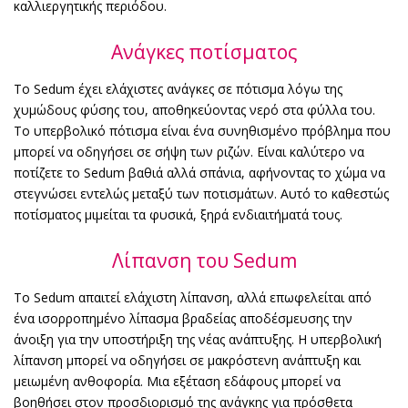
καλλιεργητικής περιόδου.
Ανάγκες ποτίσματος
Το Sedum έχει ελάχιστες ανάγκες σε πότισμα λόγω της
χυμώδους φύσης του, αποθηκεύοντας νερό στα φύλλα του.
Το υπερβολικό πότισμα είναι ένα συνηθισμένο πρόβλημα που
μπορεί να οδηγήσει σε σήψη των ριζών. Είναι καλύτερο να
ποτίζετε το Sedum βαθιά αλλά σπάνια, αφήνοντας το χώμα να
στεγνώσει εντελώς μεταξύ των ποτισμάτων. Αυτό το καθεστώς
ποτίσματος μιμείται τα φυσικά, ξηρά ενδιαιτήματά τους.
Λίπανση του Sedum
Το Sedum απαιτεί ελάχιστη λίπανση, αλλά επωφελείται από
ένα ισορροπημένο λίπασμα βραδείας αποδέσμευσης την
άνοιξη για την υποστήριξη της νέας ανάπτυξης. Η υπερβολική
λίπανση μπορεί να οδηγήσει σε μακρόστενη ανάπτυξη και
μειωμένη ανθοφορία. Μια εξέταση εδάφους μπορεί να
βοηθήσει στον προσδιορισμό της ανάγκης για πρόσθετα