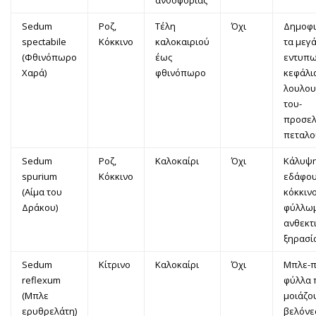
Sedum
Ροζ,
Τέλη
Όχι
Δημοφι
spectabile
Κόκκινο
καλοκαιριού
τα μεγά
(Φθινόπωρο
έως
εντυπω
Χαρά)
φθινόπωρο
κεφάλι
λουλου
του-
προσελκ
πεταλο
Sedum
Ροζ,
Καλοκαίρι
Όχι
Κάλυψ
spurium
Κόκκινο
εδάφου
(Αίμα του
κόκκιν
Δράκου)
φύλλωμ
ανθεκτ
ξηρασί
Sedum
Κίτρινο
Καλοκαίρι
Όχι
Μπλε-π
reflexum
φύλλα 
(Μπλε
μοιάζο
ερυθρελάτη)
βελόνε