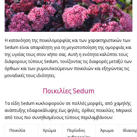
Η κατανόηση της ποικιλομορφίας και των χαρακτηριστικών των
Sedum είναι απαραίτητη για τη μεγιστοποίηση της ομορφιάς και
της υγείας τους στον κήπο σας. Αυτή η ενότητα καλύπτει τους
διάφορους τύπους Sedum, τονίζοντας τις διαφορές μεταξύ των
όρθιων και των ρυμουλκούμενων ποικιλιών και εξηγώντας τις
μοναδικές τους ιδιότητες.
Ποικιλίες Sedum
Τα είδη Sedum κυκλοφορούν σε πολλές μορφές, από χαμηλής
ανάπτυξης εδαφοκάλυψης έως ψηλές, όρθιες ποικιλίες. Μερικοί
από τους πιο συνηθισμένους τύπους περιλαμβάνουν:
Ποικιλία
Χρώμα
Περίοδος
Άρωμα
Ιδιαιτε
ανθοφορίας