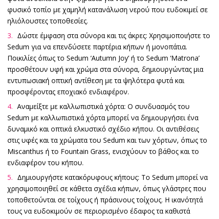
φυσικό τοπίο με χαμηλή κατανάλωση νερού που ευδοκιμεί σε
ηλιόλουστες τοποθεσίες.
Δώστε έμφαση στα σύνορα και τις άκρες: Χρησιμοποιήστε το
Sedum για να επενδύσετε παρτέρια κήπων ή μονοπάτια.
Ποικιλίες όπως το Sedum ‘Autumn Joy’ ή το Sedum ‘Matrona’
προσθέτουν υφή και χρώμα στα σύνορα, δημιουργώντας μια
εντυπωσιακή οπτική αντίθεση με τα ψηλότερα φυτά και
προσφέροντας εποχιακό ενδιαφέρον.
Αναμείξτε με καλλωπιστικά χόρτα: Ο συνδυασμός του
Sedum με καλλωπιστικά χόρτα μπορεί να δημιουργήσει ένα
δυναμικό και οπτικά ελκυστικό σχέδιο κήπου. Οι αντιθέσεις
στις υφές και τα χρώματα του Sedum και των χόρτων, όπως το
Miscanthus ή το Fountain Grass, ενισχύουν το βάθος και το
ενδιαφέρον του κήπου.
Δημιουργήστε κατακόρυφους κήπους: Το Sedum μπορεί να
χρησιμοποιηθεί σε κάθετα σχέδια κήπων, όπως γλάστρες που
τοποθετούνται σε τοίχους ή πράσινους τοίχους. Η ικανότητά
τους να ευδοκιμούν σε περιορισμένο έδαφος τα καθιστά