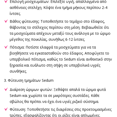
Επιλογή μοσχευμάτων: Επιλέξτε υγιή, απαλλαγμένα από
ασθένειες στελέχη. Κόψτε ένα τμήμα μήκους περίπου 2-4
ίντσες.
Βάθος φύτευσης: Τοποθετήστε το τεμάχιο στο έδαφος,
θάβοντας το στέλεχος περίπου στη μέση. Βεβαιωθείτε ότι
τα μοσχεύματα απέχουν μεταξύ τους ανάλογα με το ώριμο
μέγεθος της ποικιλίας, συνήθως 6-12 ίντσες.
Πότισμα: Ποτίστε ελαφρά τα μοσχεύματα για να τα
βοηθήσετε να εγκατασταθούν στο έδαφος. Αποφύγετε το
υπερβολικό πότισμα, καθώς το Sedum είναι ανθεκτικό στην
ξηρασία και ευάλωτο στη σήψη σε υπερβολικά υγρές
συνθήκες.
3. Φύτευση τμημάτων Sedum
Διαίρεση ώριμων φυτών: Ξεθάψτε απαλά τα ώριμα φυτά
Sedum και χωρίστε τα σε μικρότερες συστάδες. Κάθε
σβώλος θα πρέπει να έχει ένα υγιές ριζικό σύστημα.
Φύτευση: Τοποθετήστε τις διαιρέσεις στις προετοιμασμένες
τρύπες, εξασφαλίζοντας ότι οι ρίζες είναι απλωμένες.