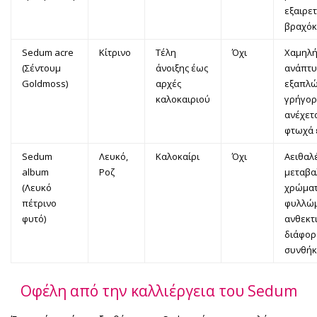
εξαιρετ
βραχόκ
Sedum acre
Κίτρινο
Τέλη
Όχι
Χαμηλή
(Σέντουμ
άνοιξης έως
ανάπτυ
Goldmoss)
αρχές
εξαπλώ
καλοκαιριού
γρήγορ
ανέχετα
φτωχά 
Sedum
Λευκό,
Καλοκαίρι
Όχι
Αειθαλ
album
Ροζ
μεταβα
(Λευκό
χρώμα
πέτρινο
φυλλώμ
φυτό)
ανθεκτ
διάφορ
συνθήκ
Οφέλη από την καλλιέργεια του Sedum