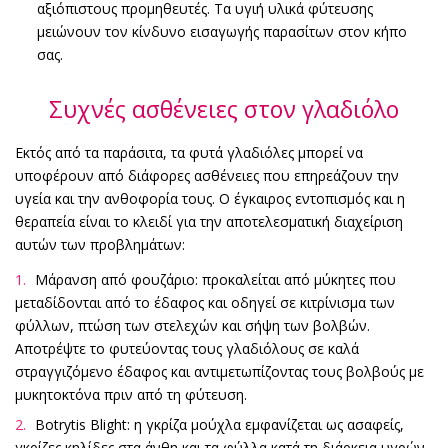
αξιόπιστους προμηθευτές. Τα υγιή υλικά φύτευσης
μειώνουν τον κίνδυνο εισαγωγής παρασίτων στον κήπο
σας.
Συχνές ασθένειες στον γλαδιόλο
Εκτός από τα παράσιτα, τα φυτά γλαδιόλες μπορεί να
υποφέρουν από διάφορες ασθένειες που επηρεάζουν την
υγεία και την ανθοφορία τους. Ο έγκαιρος εντοπισμός και η
θεραπεία είναι το κλειδί για την αποτελεσματική διαχείριση
αυτών των προβλημάτων:
Μάρανση από φουζάριο: προκαλείται από μύκητες που
μεταδίδονται από το έδαφος και οδηγεί σε κιτρίνισμα των
φύλλων, πτώση των στελεχών και σήψη των βολβών.
Αποτρέψτε το φυτεύοντας τους γλαδιόλους σε καλά
στραγγιζόμενο έδαφος και αντιμετωπίζοντας τους βολβούς με
μυκητοκτόνα πριν από τη φύτευση.
Botrytis Blight: η γκρίζα μούχλα εμφανίζεται ως ασαφείς,
γκρίζες κηλίδες στα άνθη και τα φύλλα κατά τη διάρκεια υγρών