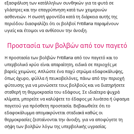
εξασφάλιση των κατάλληλων συνθηκών για τα φυτά σε
γλάστρες και την επαγρύπνηση κατά των χειμερινών
ασθενειών. Η σωστή φροντίδα κατά τη διάρκεια αυτής της
περιόδου διασφαλίζει ότι οι βολβοί Fritillaria παραμένουν
υγιείς και έτοιμοι να ανθίσουν την άνοιξη.
Προστασία των βολβών από τον παγετό
Η προστασία των βολβών Fritillaria από τον παγετό και το
υπερβολικό κρύο είναι απαραίτητη, ειδικά σε περιοχές με
βαρείς χειμώνες. Απλώστε ένα παχύ στρώμα εδαφοκάλυψης,
όπως άχυρο, φύλλα ή πευκοβελόνες, πάνω από την περιοχή
φύτευσης για να μονώσετε τους βολβούς και να διατηρήσετε
σταθερή τη θερμοκρασία του εδάφους. Σε ιδιαίτερα ψυχρά
κλίματα, μπορείτε να καλύψετε το έδαφος με λινάτσα ή ύφασμα
παγετού για πρόσθετη προστασία. Βεβαιωθείτε ότι το
εδαφοκάλυμμα απομακρύνεται σταδιακά καθώς οι
θερμοκρασίες ζεσταίνονται την άνοιξη, για να αποφύγετε τη
σήψη των βολβών λόγω της υπερβολικής υγρασίας.