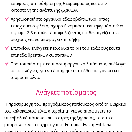
εδάφους, στη ρύθμιση της θερμοκρασίας και στην
καταστολή της ανάπτυξης ζιζανίων.
Χρησιμοποιήστε οργανικό εδαφοβελτιωτικό, όπως
τεμαχισμένο φλοιό, άχυρο ή κομπόστ, και εφαρμόστε ένα
στρώμα 2-3 ιντσών, διασφαλίζοντας ότι δεν αγγίζει τους
μίσχους για να αποφύγετε τη σήψη.
Επιπλέον, ελέγχετε περιοδικά το pH του εδάφους και τα
επίπεδα θρεπτικών συστατικών.
Τροποποιήστε με κομπόστ ή οργανικά λιπάσματα, ανάλογα
με τις ανάγκες, για να διατηρήσετε το έδαφος γόνιμο και
ισορροπημένο.
Ανάγκες ποτίσματος
Η προσαρμογή του προγράμματος ποτίσματος κατά τη διάρκεια
του καλοκαιριού είναι απαραίτητη για να αποφύγετε το
υπερβολικό πότισμα και το στρες της ξηρασίας, το οποίο
μπορεί να είναι επιζήμιο για τη Fritillaria. Ενώ η Fritillaria
χρειάζεται σταθερή υγρασία, η συχνότητα και η ποσότητα του