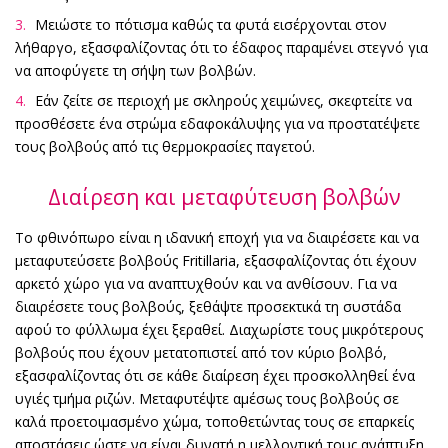
Μειώστε το πότισμα καθώς τα φυτά εισέρχονται στον
λήθαργο, εξασφαλίζοντας ότι το έδαφος παραμένει στεγνό για
να αποφύγετε τη σήψη των βολβών.
Εάν ζείτε σε περιοχή με σκληρούς χειμώνες, σκεφτείτε να
προσθέσετε ένα στρώμα εδαφοκάλυψης για να προστατέψετε
τους βολβούς από τις θερμοκρασίες παγετού.
Διαίρεση και μεταφύτευση βολβών
Το φθινόπωρο είναι η ιδανική εποχή για να διαιρέσετε και να
μεταφυτεύσετε βολβούς Fritillaria, εξασφαλίζοντας ότι έχουν
αρκετό χώρο για να αναπτυχθούν και να ανθίσουν. Για να
διαιρέσετε τους βολβούς, ξεθάψτε προσεκτικά τη συστάδα
αφού το φύλλωμα έχει ξεραθεί. Διαχωρίστε τους μικρότερους
βολβούς που έχουν μετατοπιστεί από τον κύριο βολβό,
εξασφαλίζοντας ότι σε κάθε διαίρεση έχει προσκολληθεί ένα
υγιές τμήμα ριζών. Μεταφυτέψτε αμέσως τους βολβούς σε
καλά προετοιμασμένο χώμα, τοποθετώντας τους σε επαρκείς
αποστάσεις ώστε να είναι δυνατή η μελλοντική τους ανάπτυξη.