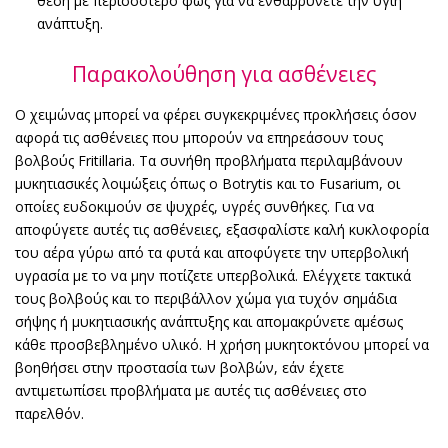
θέση με περισσότερο φως για να ενθαρρύνετε την υγιή
ανάπτυξη.
Παρακολούθηση για ασθένειες
Ο χειμώνας μπορεί να φέρει συγκεκριμένες προκλήσεις όσον
αφορά τις ασθένειες που μπορούν να επηρεάσουν τους
βολβούς Fritillaria. Τα συνήθη προβλήματα περιλαμβάνουν
μυκητιασικές λοιμώξεις όπως ο Botrytis και το Fusarium, οι
οποίες ευδοκιμούν σε ψυχρές, υγρές συνθήκες. Για να
αποφύγετε αυτές τις ασθένειες, εξασφαλίστε καλή κυκλοφορία
του αέρα γύρω από τα φυτά και αποφύγετε την υπερβολική
υγρασία με το να μην ποτίζετε υπερβολικά. Ελέγχετε τακτικά
τους βολβούς και το περιβάλλον χώμα για τυχόν σημάδια
σήψης ή μυκητιασικής ανάπτυξης και απομακρύνετε αμέσως
κάθε προσβεβλημένο υλικό. Η χρήση μυκητοκτόνου μπορεί να
βοηθήσει στην προστασία των βολβών, εάν έχετε
αντιμετωπίσει προβλήματα με αυτές τις ασθένειες στο
παρελθόν.