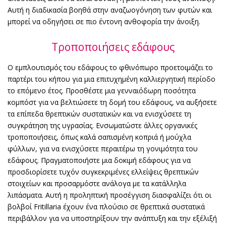
Αυτή η διαδικασία βοηθά στην αναζωογόνηση των φυτών και
μπορεί να οδηγήσει σε πιο έντονη ανθοφορία την άνοιξη.
Τροποποιήσεις εδάφους
Ο εμπλουτισμός του εδάφους το φθινόπωρο προετοιμάζει το
παρτέρι του κήπου για μια επιτυχημένη καλλιεργητική περίοδο
το επόμενο έτος. Προσθέστε μια γενναιόδωρη ποσότητα
κομπόστ για να βελτιώσετε τη δομή του εδάφους, να αυξήσετε
τα επίπεδα θρεπτικών συστατικών και να ενισχύσετε τη
συγκράτηση της υγρασίας. Ενσωματώστε άλλες οργανικές
τροποποιήσεις, όπως καλά σαπισμένη κοπριά ή μούχλα
φύλλων, για να ενισχύσετε περαιτέρω τη γονιμότητα του
εδάφους. Πραγματοποιήστε μια δοκιμή εδάφους για να
προσδιορίσετε τυχόν συγκεκριμένες ελλείψεις θρεπτικών
στοιχείων και προσαρμόστε ανάλογα με τα κατάλληλα
λιπάσματα. Αυτή η προληπτική προσέγγιση διασφαλίζει ότι οι
βολβοί Fritillaria έχουν ένα πλούσιο σε θρεπτικά συστατικά
περιβάλλον για να υποστηρίξουν την ανάπτυξη και την εξέλιξή