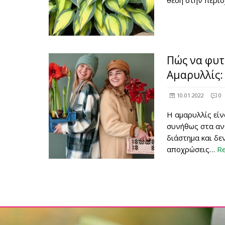
θέση στην περιο
Πώς να φυτ
Αμαρυλλίς:
10.01.2022
0
Η αμαρυλλίς εί
συνήθως στα αν
διάστημα και δε
αποχρώσεις…
R