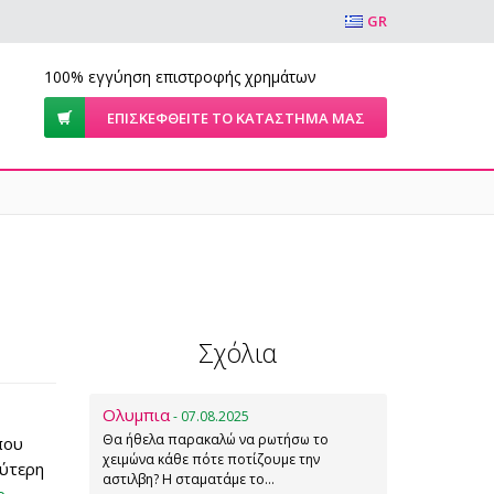
GR
100% εγγύηση επιστροφής χρημάτων
ΕΠΙΣΚΕΦΘΕΊΤΕ ΤΟ ΚΑΤΆΣΤΗΜΆ ΜΑΣ
Σχόλια
Ολυμπια
- 07.08.2025
Θα ήθελα παρακαλώ να ρωτήσω το
που
χειμώνα κάθε πότε ποτίζουμε την
λύτερη
αστιλβη? Η σταματάμε το…