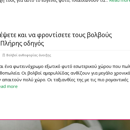
χή τους για αυτό το ευγενές φυτό, πλαισιώνουν τα…
Read mor
έψετε και να φροντίσετε τους βολβούς
 Πλήρης οδηγός
Βολβοί ανθοφορίας άνοιξης
ναι ένα φωτεινόχρωμο εξωτικό φυτό εσωτερικού χώρου που πωλ
θοπωλεία. Οι βολβοί αμαρυλλίδας ανθίζουν για μεγάλο χρονικ
ν απαιτούν πολύ χώρο. Οι ταξιανθίες της με τις πιο ρομαντικές
ead more