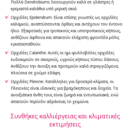
Πολλά Dendrobiums λειτουργούν καλά σε γλάστρες ή
κρεμαστά καλάθια υπό μερική σκιά.
Ορχιδέες Epidendrum: Είναι επίσης γνωστές ως ορχιδέες
καλαμιού, αναπτύσσονται όρθιες και αντέχουν τον έντονο
ήλιο. Εξαιρετικές για τροπικούς και υποτροπικούς κήπους,
ανθίζουν άφθονα και απαιτούν ελάχιστη φροντίδα μόλις
εγκατασταθούν.
Ορχιδέες Calanthe: Αυτές οι ημι-φυλλοβόλες ορχιδέες
ευδοκιμούν σε σκιερούς, υγρούς κήπους τύπου δάσους.
Ανθίζουν την άνοιξη και προτιμούν καλά στραγγιζόμενα,
πλούσια σε χούμο εδάφη.
Ορχιδέες Pleione: Κατάλληλες για δροσερά κλίματα, οι
Πλειονίες είναι ιδανικές για βραχόκηπους και δοχεία. Τα
ανοιξιάτικα άνθη τους είναι ζωηρά και εντυπωσιακά, ενώ
απαιτούν περίοδο αδράνειας το χειμώνα.
Συνθήκες καλλιέργειας και κλιματικές
εκτιμήσεις