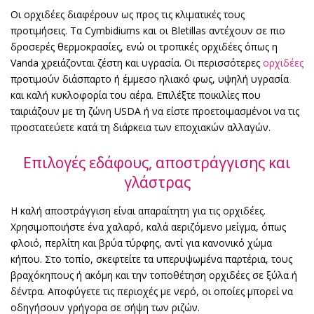
Οι ορχιδέες διαφέρουν ως προς τις κλιματικές τους
προτιμήσεις. Τα Cymbidiums και οι Bletillas αντέχουν σε πιο
δροσερές θερμοκρασίες, ενώ οι τροπικές ορχιδέες όπως η
Vanda χρειάζονται ζέστη και υγρασία. Οι περισσότερες
ορχιδέες
προτιμούν διάσπαρτο ή έμμεσο ηλιακό φως, υψηλή υγρασία
και καλή κυκλοφορία του αέρα. Επιλέξτε ποικιλίες που
ταιριάζουν με τη ζώνη USDA ή να είστε προετοιμασμένοι να τις
προστατεύετε κατά τη διάρκεια των εποχιακών αλλαγών.
Επιλογές εδάφους, αποστράγγισης και
γλάστρας
Η καλή αποστράγγιση είναι απαραίτητη για τις ορχιδέες.
Χρησιμοποιήστε ένα χαλαρό, καλά αεριζόμενο μείγμα, όπως
φλοιό, περλίτη και βρύα τύρφης, αντί για κανονικό χώμα
κήπου. Στο τοπίο, σκεφτείτε τα υπερυψωμένα παρτέρια, τους
βραχόκηπους ή ακόμη και την τοποθέτηση ορχιδέες σε ξύλα ή
δέντρα. Αποφύγετε τις περιοχές με νερό, οι οποίες μπορεί να
οδηγήσουν γρήγορα σε σήψη των ριζών.