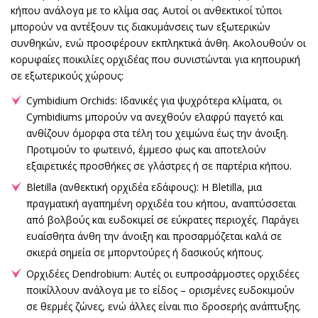
κήπου ανάλογα με το κλίμα σας. Αυτοί οι ανθεκτικοί τύποι
μπορούν να αντέξουν τις διακυμάνσεις των εξωτερικών
συνθηκών, ενώ προσφέρουν εκπληκτικά άνθη. Ακολουθούν οι
κορυφαίες ποικιλίες ορχιδέας που συνιστώνται για κηπουρική
σε εξωτερικούς χώρους:
Cymbidium Orchids: Ιδανικές για ψυχρότερα κλίματα, οι
Cymbidiums μπορούν να ανεχθούν ελαφρύ παγετό και
ανθίζουν όμορφα στα τέλη του χειμώνα έως την άνοιξη.
Προτιμούν το φωτεινό, έμμεσο φως και αποτελούν
εξαιρετικές προσθήκες σε γλάστρες ή σε παρτέρια κήπου.
Bletilla (ανθεκτική ορχιδέα εδάφους): Η Bletilla, μια
πραγματική αγαπημένη ορχιδέα του κήπου, αναπτύσσεται
από βολβούς και ευδοκιμεί σε εύκρατες περιοχές. Παράγει
ευαίσθητα άνθη την άνοιξη και προσαρμόζεται καλά σε
σκιερά σημεία σε μπορντούρες ή δασικούς κήπους.
Ορχιδέες Dendrobium: Αυτές οι ευπροσάρμοστες ορχιδέες
ποικίλλουν ανάλογα με το είδος – ορισμένες ευδοκιμούν
σε θερμές ζώνες, ενώ άλλες είναι πιο δροσερής ανάπτυξης.