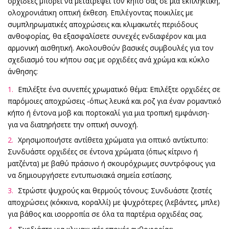
ορχιδέες μπορεί να μετατρέψει τον κήπο σας σε μια εκπληκτική,
ολοχρονιάτικη οπτική έκθεση. Επιλέγοντας ποικιλίες με
συμπληρωματικές αποχρώσεις και κλιμακωτές περιόδους
ανθοφορίας, θα εξασφαλίσετε συνεχές ενδιαφέρον και μια
αρμονική αισθητική. Ακολουθούν βασικές συμβουλές για τον
σχεδιασμό του κήπου σας με ορχιδέες ανά χρώμα και κύκλο
άνθησης:
Επιλέξτε ένα συνεπές χρωματικό θέμα: Επιλέξτε ορχιδέες σε
παρόμοιες αποχρώσεις -όπως λευκά και ροζ για έναν ρομαντικό
κήπο ή έντονα μοβ και πορτοκαλί για μια τροπική εμφάνιση-
για να διατηρήσετε την οπτική συνοχή.
Χρησιμοποιήστε αντίθετα χρώματα για οπτικό αντίκτυπο:
Συνδυάστε ορχιδέες σε έντονα χρώματα (όπως κίτρινο ή
ματζέντα) με βαθύ πράσινο ή σκουρόχρωμες συντρόφους για
να δημιουργήσετε εντυπωσιακά σημεία εστίασης.
Στρώστε ψυχρούς και θερμούς τόνους: Συνδυάστε ζεστές
αποχρώσεις (κόκκινα, κοραλλί) με ψυχρότερες (λεβάντες, μπλε)
για βάθος και ισορροπία σε όλα τα παρτέρια ορχιδέας σας.