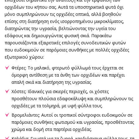
ορχιδέων του κήπου σας. Αυτά τα υποστηρικτικά φυτά όχι
μόνο συμπληρώνουν τις ορχιδέες οπτικά, αλλά βοηθούν
επίσης στη διατήρηση ενός ισορροπημένου μικροκλίματος,
διατηρώντας την υγρασία, βελτιώνοντας την υγεία του
εδάφους και δημιουργώντας φυσική σκιά. Παρακάτω
παρουσιάζονται εξαιρετικές επιλογές συνοδευτικών φυτών
που ευδοκιμούν σε παρόμοιες συνθήκες με πολλές ορχιδέες
εξωτερικού χώρου:
Φτέρες: Το μαλακό, φτερωτό φύλλωμά τους έρχεται σε
όμορφη αντίθεση με τα άνθη των ορχιδέων και παρέχει
απαλή σκιά και διατήρηση της υγρασίας.
Χόστες: Ιδανικές για σκιερές περιοχές, οι χόστες
προσθέτουν πλούσια εδαφοκάλυψη και συμπληρώνουν τις
ορχιδέες με τα τολμηρά, με υφή φύλλα τους.
Βρομελιάντες: Αυτοί οι τροπικοί σύντροφοι ευδοκιμούν σε
παρόμοιες συνθήκες φωτισμού και υγρασίας, προσθέτοντας
χρώμα και δομή στα παρτέρια ορχιδέας.
Καλάδια: Γνωστά για τα ζωηρά, καρδιόσχημα φύλλα τους, τα