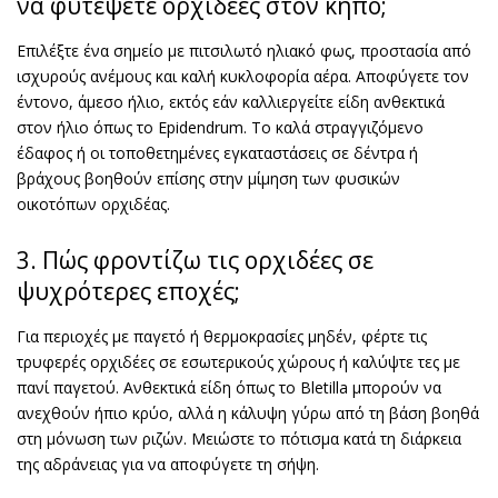
να φυτέψετε ορχιδέες στον κήπο;
Επιλέξτε ένα σημείο με πιτσιλωτό ηλιακό φως, προστασία από
ισχυρούς ανέμους και καλή κυκλοφορία αέρα. Αποφύγετε τον
έντονο, άμεσο ήλιο, εκτός εάν καλλιεργείτε είδη ανθεκτικά
στον ήλιο όπως το Epidendrum. Το καλά στραγγιζόμενο
έδαφος ή οι τοποθετημένες εγκαταστάσεις σε δέντρα ή
βράχους βοηθούν επίσης στην μίμηση των φυσικών
οικοτόπων ορχιδέας.
3. Πώς φροντίζω τις ορχιδέες σε
ψυχρότερες εποχές;
Για περιοχές με παγετό ή θερμοκρασίες μηδέν, φέρτε τις
τρυφερές ορχιδέες σε εσωτερικούς χώρους ή καλύψτε τες με
πανί παγετού. Ανθεκτικά είδη όπως το Bletilla μπορούν να
ανεχθούν ήπιο κρύο, αλλά η κάλυψη γύρω από τη βάση βοηθά
στη μόνωση των ριζών. Μειώστε το πότισμα κατά τη διάρκεια
της αδράνειας για να αποφύγετε τη σήψη.