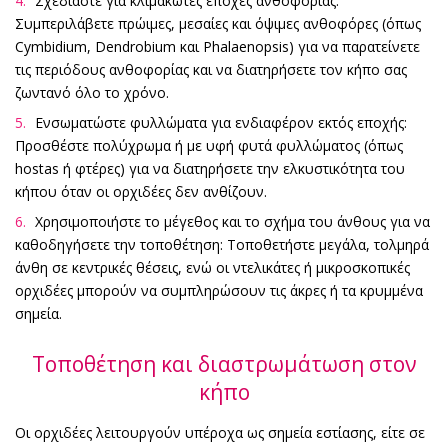
Σχεδιάστε για κλιμακωτές εποχές ανθοφορίας:
Συμπεριλάβετε πρώιμες, μεσαίες και όψιμες ανθοφόρες (όπως
Cymbidium, Dendrobium και Phalaenopsis) για να παρατείνετε
τις περιόδους ανθοφορίας και να διατηρήσετε τον κήπο σας
ζωντανό όλο το χρόνο.
Ενσωματώστε φυλλώματα για ενδιαφέρον εκτός εποχής:
Προσθέστε πολύχρωμα ή με υφή φυτά φυλλώματος (όπως
hostas ή φτέρες) για να διατηρήσετε την ελκυστικότητα του
κήπου όταν οι ορχιδέες δεν ανθίζουν.
Χρησιμοποιήστε το μέγεθος και το σχήμα του άνθους για να
καθοδηγήσετε την τοποθέτηση: Τοποθετήστε μεγάλα, τολμηρά
άνθη σε κεντρικές θέσεις, ενώ οι ντελικάτες ή μικροσκοπικές
ορχιδέες μπορούν να συμπληρώσουν τις άκρες ή τα κρυμμένα
σημεία.
Τοποθέτηση και διαστρωμάτωση στον
κήπο
Οι ορχιδέες λειτουργούν υπέροχα ως σημεία εστίασης, είτε σε