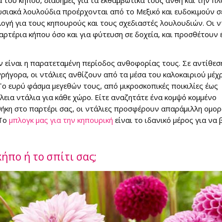
α του κήπου, διάσημες για τα εκθαμβωτικά τους άνθη και την π
ωσιακά λουλούδια προέρχονται από το Μεξικό και ευδοκιμούν σ
λογή για τους κηπουρούς και τους σχεδιαστές λουλουδιών. Οι ν
 παρτέρια κήπου όσο και για φύτευση σε δοχεία, και προσθέτουν 
ων είναι η παρατεταμένη περίοδος ανθοφορίας τους. Σε αντίθεσ
ήγορα, οι ντάλιες ανθίζουν από τα μέσα του καλοκαιριού μέχρ
 ευρύ φάσμα μεγεθών τους, από μικροσκοπικές ποικιλίες έως
λεια ντάλια για κάθε χώρο. Είτε αναζητάτε ένα κομψό κομμένο
θήκη στο παρτέρι σας, οι ντάλιες προσφέρουν απαράμιλλη ομορ
 Το
μπλογκ μας για την κηπουρική
είναι το ιδανικό μέρος για να 
κήπο ή το σπίτι σας;