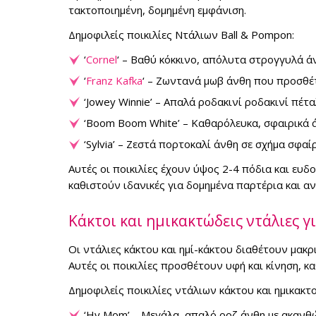
τακτοποιημένη, δομημένη εμφάνιση.
Δημοφιλείς ποικιλίες Ντάλιων Ball & Pompon:
‘
Cornel
‘ – Βαθύ κόκκινο, απόλυτα στρογγυλά άν
‘
Franz Kafka
‘ – Ζωντανά μωβ άνθη που προσθέτ
‘Jowey Winnie’ – Απαλά ροδακινί ροδακινί πέτ
‘Boom Boom White’ – Καθαρόλευκα, σφαιρικά ά
‘Sylvia’ – Ζεστά πορτοκαλί άνθη σε σχήμα σφα
Αυτές οι ποικιλίες έχουν ύψος 2-4 πόδια και ευδ
καθιστούν ιδανικές για δομημένα παρτέρια και α
Κάκτοι και ημικακτώδεις ντάλιες 
Οι ντάλιες κάκτου και ημί-κάκτου διαθέτουν μακ
Αυτές οι ποικιλίες προσθέτουν υφή και κίνηση, κ
Δημοφιλείς ποικιλίες ντάλιων κάκτου και ημικακτο
‘Hy Mom’ – Μεγάλα, απαλό ροζ άνθη με ακανθώ