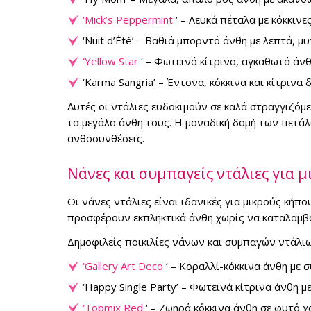
‘Mick’s Peppermint
‘ – Λευκά πέταλα με κόκκιν
‘Nuit d’Été’ – Βαθιά μπορντό άνθη με λεπτά, μ
‘Yellow Star
‘ – Φωτεινά κίτρινα, αγκαθωτά άνθ
‘Karma Sangria’ – Έντονα, κόκκινα και κίτρινα
Αυτές οι ντάλιες ευδοκιμούν σε καλά στραγγιζόμ
τα μεγάλα άνθη τους. Η μοναδική δομή των πετάλω
ανθοσυνθέσεις.
Νάνες και συμπαγείς ντάλιες για 
Οι νάνες ντάλιες είναι ιδανικές για μικρούς κήπο
προσφέρουν εκπληκτικά άνθη χωρίς να καταλαμβ
Δημοφιλείς ποικιλίες νάνων και συμπαγών ντάλιω
‘Gallery Art Deco
‘ – Κοραλλί-κόκκινα άνθη με 
‘Happy Single Party’ – Φωτεινά κίτρινα άνθη 
‘Topmix Red
‘ – Ζωηρά κόκκινα άνθη σε φυτό χ