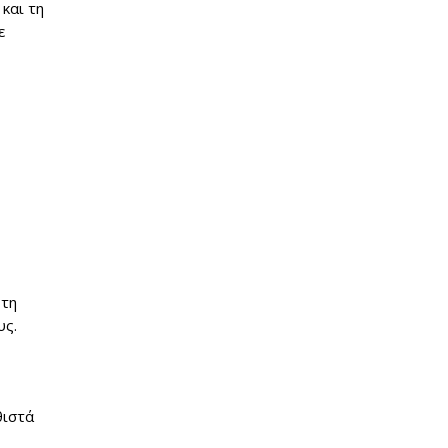
και τη
ε
 τη
υς.
θιστά