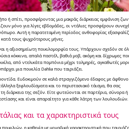
ε κήπο ή σπίτι, προσφέροντας μια μακράς διάρκειας εμφάνιση ζω
ζουν μόνο για λίγες εβδομάδες, οι ντάλιες προσφέρουν συνεχ
ινόπωρο. Αυτή η παρατεταμένη περίοδος ανθοφορίας εξασφαλίζε
ι κατά τους ψυχρότερους μήνες.
ίναι η αξιοσημείωτη ποικιλομορφία τους. Υπάρχουν σχεδόν σε ό
σια κόκκινα, απαλά παστέλ, βαθιά μοβ, ακόμη και δίχρωμες ποι
ικίλα, από ντελικάτα πομπόνια μέχρι τολμηρές, αγκαθωτές μορ
άρχει μια ποικιλία Dahlia που ταιριάζει.
 φροντίδα. Ευδοκιμούν σε καλά στραγγιζόμενο έδαφος με άφθονο
τάλληλα ξεφλουδίσματα και το περιστασιακό τάισμα, θα σας
η διάρκεια της σεζόν. Είτε φυτεύονται σε παρτέρια, σύνορα ή 
εστίασης και είναι απαραίτητο για κάθε λάτρη των λουλουδιών.
ντάλιας και τα χαρακτηριστικά τους
 ποικιλιών, η καθεμία με μοναδικά χαρακτηριστικά που ταιριάζ