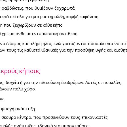
ες ραβδώσεις, που θυμίζουν ζαχαρωτά.
υτερά πέταλα για μια μυστηριώδη, κομψή εμφάνιση.
η που ξεχωρίζουν σε κάθε κήπο.
 δίχρωμα άνθη με εντυπωσιακή αντίθεση.
ενο έδαφος και πλήρη ήλιο, ενώ χρειάζονται πάσσαλο για να στ
ν τους τις καθιστά ιδανικές για την προσθήκη υφής και αισθητ
μικρούς κήπους
υς, δοχεία ή για την πλαισίωση διαδρόμων. Αυτές οι ποικιλίες
άνουν πολύ χώρο.
ν:
συμπαγή ανάπτυξη.
με σκούρο κέντρο, που προσελκύουν τους επικονιαστές.
αμηλής ανάπτυξης, ιδανικό για μπορντούρες.