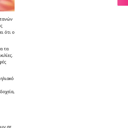
ντανών
ές
ι ότι ο
λα τα
κιλίες.
φές
 ηλιακό
δοχεία,
ουν σε