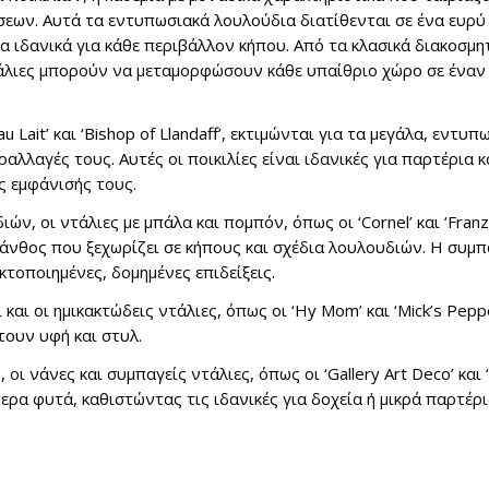
σεων. Αυτά τα εντυπωσιακά λουλούδια διατίθενται σε ένα ευρ
 ιδανικά για κάθε περιβάλλον κήπου. Από τα κλασικά διακοσμη
τάλιες μπορούν να μεταμορφώσουν κάθε υπαίθριο χώρο σε έναν
u Lait’ και ‘Bishop of Llandaff’, εκτιμώνται για τα μεγάλα, εντυπ
λλαγές τους. Αυτές οι ποικιλίες είναι ιδανικές για παρτέρια κ
ς εμφάνισής τους.
, οι ντάλιες με μπάλα και πομπόν, όπως οι ‘Cornel’ και ‘Franz 
άνθος που ξεχωρίζει σε κήπους και σχέδια λουλουδιών. Η συμ
κτοποιημένες, δομημένες επιδείξεις.
 και οι ημικακτώδεις ντάλιες, όπως οι ‘Hy Mom’ και ‘Mick’s Pepp
ουν υφή και στυλ.
οι νάνες και συμπαγείς ντάλιες, όπως οι ‘Gallery Art Deco’ και
ερα φυτά, καθιστώντας τις ιδανικές για δοχεία ή μικρά παρτέρι