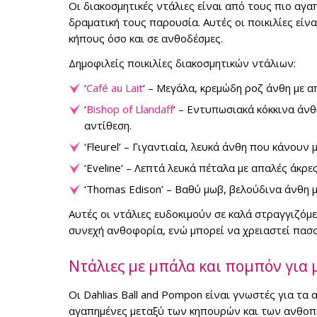
Οι διακοσμητικές ντάλιες είναι από τους πιο αγα
δραματική τους παρουσία. Αυτές οι ποικιλίες είν
κήπους όσο και σε ανθοδέσμες.
Δημοφιλείς ποικιλίες διακοσμητικών ντάλιων:
‘
Café au Lait
‘ – Μεγάλα, κρεμώδη ροζ άνθη με α
‘
Bishop of Llandaff
‘ – Εντυπωσιακά κόκκινα άν
αντίθεση.
‘Fleurel’ – Γιγαντιαία, λευκά άνθη που κάνουν
‘Eveline’ – Λεπτά λευκά πέταλα με απαλές άκρ
‘Thomas Edison’ – Βαθύ μωβ, βελούδινα άνθη μ
Αυτές οι ντάλιες ευδοκιμούν σε καλά στραγγιζόμ
συνεχή ανθοφορία, ενώ μπορεί να χρειαστεί πασσ
Ντάλιες με μπάλα και πομπόν για
Οι Dahlias Ball and Pompon είναι γνωστές για τα
αγαπημένες μεταξύ των κηπουρών και των ανθοπ