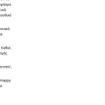
ύ φάσμα
τικά
 ανθικό
ωσιακά
αι
Kafka’,
παγής
ermint’,
 ‘Happy
α.