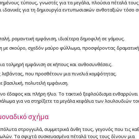
πημένους τύπους, γνωστές για τα μεγάλα, πλούσια πέταλά τους 
αι ιδανικές για τη δημιουργία εντυπωσιακών ανθοταξιών τόσο σ
παλή, ρομαντική εμφάνιση, ιδιαίτερα δημοφιλή σε γάμους.
θη με σκούρο, σχεδόν μαύρο φύλλωμα, προσφέροντας δραματική
 μια τολμηρή εμφάνιση σε κήπους και ανθοσυνθέσεις.
ες λεβάντας, που προσθέτουν μια πινελιά κομψότητας.
ε βασιλική, πολυτελή εμφάνιση.
ενο έδαφος και πλήρη ήλιο. Το τακτικό ξεφλούδισμα ενθαρρύνει
άλωμα για να στηρίξετε τα μεγάλα κεφάλια των λουλουδιών το
 μοναδικό σχήμα
 απόλυτα στρογγυλά, συμμετρικά άνθη τους, γεγονός που τις κα
ωλών. Τα σφιχτά συσκευασμένα πέταλά τους τους δίνουν μια