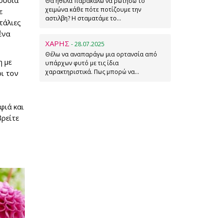
λούσια
Θα ήθελα παρακαλώ να ρωτήσω το
χειμώνα κάθε πότε ποτίζουμε την
ε
αστιλβη? Η σταματάμε το…
τάλιες
ένα
ΧΑΡΗΣ
- 28.07.2025
Θέλω να αναπαράγω μια ορτανσία από
η με
υπάρχων φυτό με τις ίδια
χαρακτηριστικά. Πως μπορώ να…
ι τον
φιά και
βρείτε