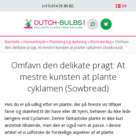
(+31)
614 35 80 82
;
DK
Startside
»
Havearbejde
»
Plantning og dyrkning
»
Blomsterløg
»
Omfavn
den delikate pragt: At mestre kunsten at plante cyklamen (Sowbread)
Omfavn den delikate pragt: At
mestre kunsten at plante
cyklamen (Sowbread)
Hvis du er på udkig efter en plante, der på fineste vis tilføjer
farve og skønhed til din have eller dit hjem, behøver du ikke lede
længere end Cyclamen. Denne fantastiske plante er ikke kun
æstetisk tiltalende, men den er også nem at passe. I denne
artikel vil vi udforske de forskellige aspekter af at plante