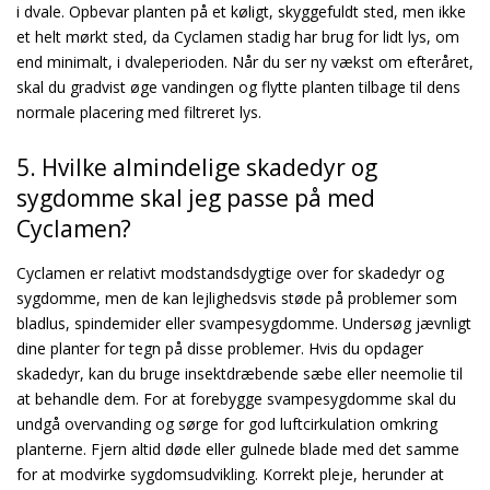
i dvale. Opbevar planten på et køligt, skyggefuldt sted, men ikke
et helt mørkt sted, da Cyclamen stadig har brug for lidt lys, om
end minimalt, i dvaleperioden. Når du ser ny vækst om efteråret,
skal du gradvist øge vandingen og flytte planten tilbage til dens
normale placering med filtreret lys.
5. Hvilke almindelige skadedyr og
sygdomme skal jeg passe på med
Cyclamen?
Cyclamen er relativt modstandsdygtige over for skadedyr og
sygdomme, men de kan lejlighedsvis støde på problemer som
bladlus, spindemider eller svampesygdomme. Undersøg jævnligt
dine planter for tegn på disse problemer. Hvis du opdager
skadedyr, kan du bruge insektdræbende sæbe eller neemolie til
at behandle dem. For at forebygge svampesygdomme skal du
undgå overvanding og sørge for god luftcirkulation omkring
planterne. Fjern altid døde eller gulnede blade med det samme
for at modvirke sygdomsudvikling. Korrekt pleje, herunder at