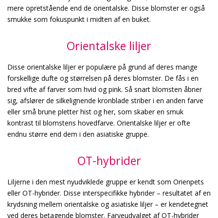
mere opretstående end de orientalske. Disse blomster er også
smukke som fokuspunkt i midten af en buket.
Orientalske liljer
Disse orientalske liljer er populære på grund af deres mange
forskellige dufte og størrelsen på deres blomster. De fås i en
bred vifte af farver som hvid og pink. Så snart blomsten åbner
sig, afslører de silkelignende kronblade striber i en anden farve
eller små brune pletter hist og her, som skaber en smuk
kontrast til blomstens hovedfarve. Orientalske liljer er ofte
endnu større end dem i den asiatiske gruppe.
OT-hybrider
Liljerne i den mest nyudviklede gruppe er kendt som Orienpets
eller OT-hybrider. Disse interspecifikke hybrider – resultatet af en
krydsning mellem orientalske og asiatiske liljer – er kendetegnet
ved deres betagende blomster. Farveudvalget af OT-hybrider