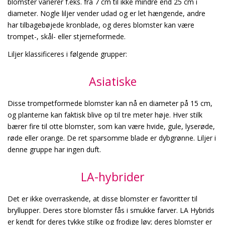
blomster varierer f.eks. fra 7 cm til ikke mindre end 25 cm i
diameter. Nogle liljer vender udad og er let hængende, andre
har tilbagebøjede kronblade, og deres blomster kan være
trompet-, skål- eller stjerneformede.
Liljer klassificeres i følgende grupper:
Asiatiske
Disse trompetformede blomster kan nå en diameter på 15 cm,
og planterne kan faktisk blive op til tre meter høje. Hver stilk
bærer fire til otte blomster, som kan være hvide, gule, lyserøde,
røde eller orange. De ret sparsomme blade er dybgrønne. Liljer i
denne gruppe har ingen duft.
LA-hybrider
Det er ikke overraskende, at disse blomster er favoritter til
bryllupper. Deres store blomster fås i smukke farver. LA Hybrids
er kendt for deres tykke stilke og frodige løv; deres blomster er