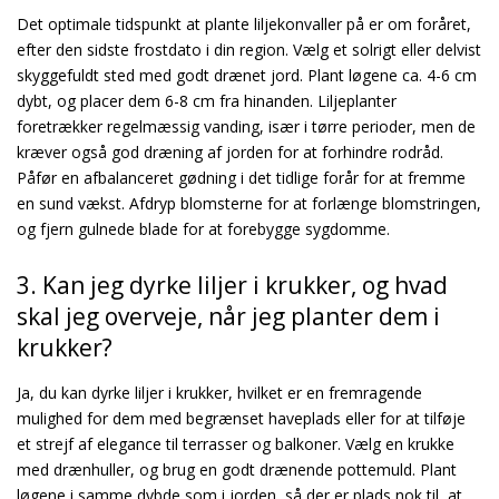
Det optimale tidspunkt at plante liljekonvaller på er om foråret,
efter den sidste frostdato i din region. Vælg et solrigt eller delvist
skyggefuldt sted med godt drænet jord. Plant løgene ca. 4-6 cm
dybt, og placer dem 6-8 cm fra hinanden. Liljeplanter
foretrækker regelmæssig vanding, især i tørre perioder, men de
kræver også god dræning af jorden for at forhindre rodråd.
Påfør en afbalanceret gødning i det tidlige forår for at fremme
en sund vækst. Afdryp blomsterne for at forlænge blomstringen,
og fjern gulnede blade for at forebygge sygdomme.
3. Kan jeg dyrke liljer i krukker, og hvad
skal jeg overveje, når jeg planter dem i
krukker?
Ja, du kan dyrke liljer i krukker, hvilket er en fremragende
mulighed for dem med begrænset haveplads eller for at tilføje
et strejf af elegance til terrasser og balkoner. Vælg en krukke
med drænhuller, og brug en godt drænende pottemuld. Plant
løgene i samme dybde som i jorden, så der er plads nok til, at