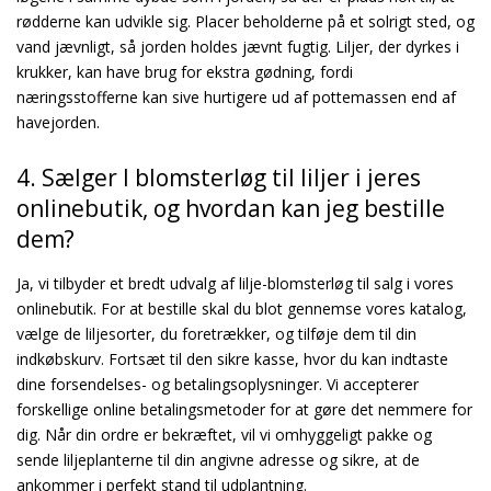
rødderne kan udvikle sig. Placer beholderne på et solrigt sted, og
vand jævnligt, så jorden holdes jævnt fugtig. Liljer, der dyrkes i
krukker, kan have brug for ekstra gødning, fordi
næringsstofferne kan sive hurtigere ud af pottemassen end af
havejorden.
4. Sælger I blomsterløg til liljer i jeres
onlinebutik, og hvordan kan jeg bestille
dem?
Ja, vi tilbyder et bredt udvalg af lilje-blomsterløg til salg i vores
onlinebutik. For at bestille skal du blot gennemse vores katalog,
vælge de liljesorter, du foretrækker, og tilføje dem til din
indkøbskurv. Fortsæt til den sikre kasse, hvor du kan indtaste
dine forsendelses- og betalingsoplysninger. Vi accepterer
forskellige online betalingsmetoder for at gøre det nemmere for
dig. Når din ordre er bekræftet, vil vi omhyggeligt pakke og
sende liljeplanterne til din angivne adresse og sikre, at de
ankommer i perfekt stand til udplantning.