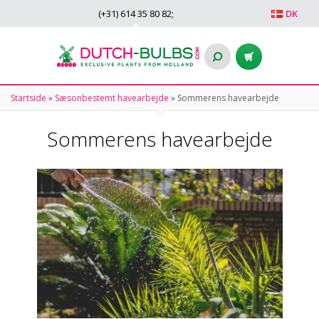
(+31)
614 35 80 82
;
DK
Startside
»
Sæsonbestemt havearbejde
»
Sommerens havearbejde
Sommerens havearbejde